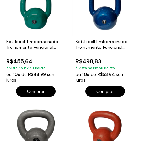
Kettlebell Emborrachado
Kettlebell Emborrachado
Treinamento Funcional
Treinamento Funcional
Fitness 20,0kg
Fitness 22,0kg
R$455,64
R$498,83
à vista no Pix ou Boleto
à vista no Pix ou Boleto
ou
10x
de
R$48,99
sem
ou
10x
de
R$53,64
sem
juros
juros
Comprar
Comprar