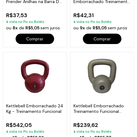
Prender Anilhas na Barra D
Emborrachado Treinamento
Musculação
Funcional Fitness 1kg
R$37,53
R$42,31
à vista no Pix ou Boleto
à vista no Pix ou Boleto
ou
8x
de
R$5,05
sem juros
ou
9x
de
R$5,05
sem juros
Comprar
Comprar
Kettlebell Emborrachado 24
Kettlebell Emborrachado
Kg - Treinamento Funcional
Treinamento Funcional
Fitness 10,0kg
R$542,05
R$239,62
à vista no Pix ou Boleto
à vista no Pix ou Boleto