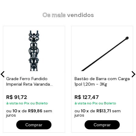
Os mais
vendidos
Grade Ferro Fundido
Bastão de Barra com Carga
Imperial Reta Varanda
1pol 1,20m - 3Kg
Sacada 80x15,5cm
R$ 91,72
R$ 127,47
à vista no Pix ou Boleto
à vista no Pix ou Boleto
ou
10 x
de
R$9,86
sem
ou
10 x
de
R$13,71
sem
juros
juros
Comprar
Comprar