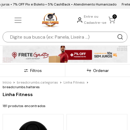
s • 7% OFF Pix e Boleto • 5% CashBack • Atendimento Humanizado
Frete Gráti
Entre ou
0
Cadastre-se
Filtros
Ordenar
Início
>
breadcrumbs.categorias
>
Linha Fitness
>
breadcrumbs.halteres
Linha Fitness
181 produtos encontrados