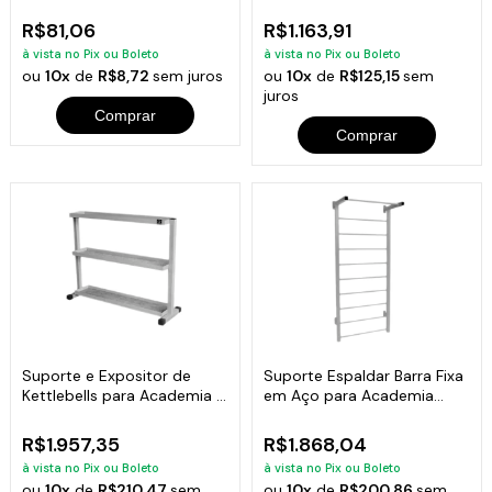
Funcional Fitness 1KG
Musculação
R$81,06
R$1.163,91
à vista no Pix ou Boleto
à vista no Pix ou Boleto
ou
10x
de
R$8,72
sem juros
ou
10x
de
R$125,15
sem
juros
Comprar
Comprar
Suporte e Expositor de
Suporte Espaldar Barra Fixa
Kettlebells para Academia e
em Aço para Academia
Clínicas
Alongamento
R$1.957,35
R$1.868,04
à vista no Pix ou Boleto
à vista no Pix ou Boleto
ou
10x
de
R$210,47
sem
ou
10x
de
R$200,86
sem