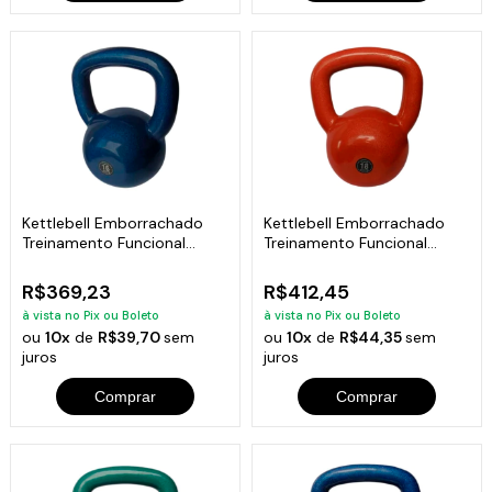
Kettlebell Emborrachado
Kettlebell Emborrachado
Treinamento Funcional
Treinamento Funcional
Fitness 16,0kg
Fitness 18,0kg
R$369,23
R$412,45
à vista no Pix ou Boleto
à vista no Pix ou Boleto
ou
10x
de
R$39,70
sem
ou
10x
de
R$44,35
sem
juros
juros
Comprar
Comprar