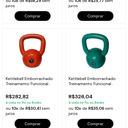
ou
10x
de
R$58,29
sem
ou
10x
de
R$25,77
sem
juros
juros
Comprar
Comprar
Kettlebell Emborrachado
Kettlebell Emborrachado
Treinamento Funcional
Treinamento Funcional
Fitness 12,0kg
Fitness 14,0kg
R$282,82
R$326,04
à vista no Pix ou Boleto
à vista no Pix ou Boleto
ou
10x
de
R$30,41
sem
ou
10x
de
R$35,06
sem
juros
juros
Comprar
Comprar