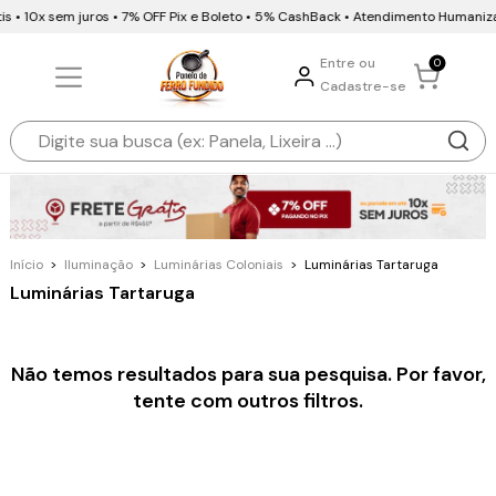
s • 10x sem juros • 7% OFF Pix e Boleto • 5% CashBack • Atendimento Humaniz
Entre ou
0
Cadastre-se
Início
>
Iluminação
>
Luminárias Coloniais
>
Luminárias Tartaruga
Luminárias Tartaruga
Não temos resultados para sua pesquisa. Por favor,
tente com outros filtros.