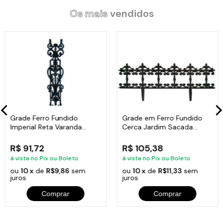
Os mais
vendidos
Grade Ferro Fundido
Grade em Ferro Fundido
Imperial Reta Varanda
Cerca Jardim Sacada
Sacada 80x15,5cm
Varanda 24x86cm
R$ 91,72
R$ 105,38
à vista no Pix ou Boleto
à vista no Pix ou Boleto
ou
10 x
de
R$9,86
sem
ou
10 x
de
R$11,33
sem
juros
juros
Comprar
Comprar