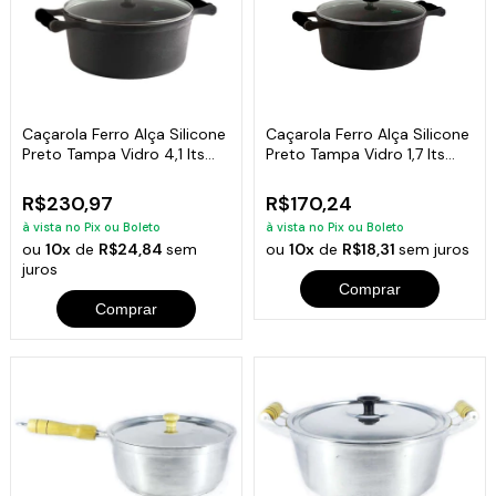
Caçarola Ferro Alça Silicone
Caçarola Ferro Alça Silicone
Preto Tampa Vidro 4,1 lts
Preto Tampa Vidro 1,7 lts
24cm
18cm
R$230,97
R$170,24
à vista no Pix ou Boleto
à vista no Pix ou Boleto
ou
10x
de
R$24,84
sem
ou
10x
de
R$18,31
sem juros
juros
Comprar
Comprar