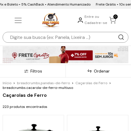
oleto • 5% CashBack • Atendimento Humanizado
Frete Grátis • 10x sem juros 
Entre ou
0
Cadastre-se
Filtros
Ordenar
Início
>
breadcrumbs.panelas-de-ferro
>
Caçarolas de Ferro
>
breadcrumbs.cacarola-de-ferro-multiuso
Caçarolas de Ferro
223 produtos encontrados