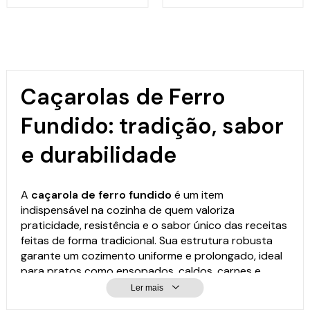
Caçarolas de Ferro
Fundido: tradição, sabor
e durabilidade
A
caçarola de ferro fundido
é um item
indispensável na cozinha de quem valoriza
praticidade, resistência e o sabor único das receitas
feitas de forma tradicional. Sua estrutura robusta
garante um cozimento uniforme e prolongado, ideal
para pratos como ensopados, caldos, carnes e
legumes. Na Panela de Ferro Fundido, você encontra
Ler mais
caçarolas de diversos tamanhos, cores e modelos