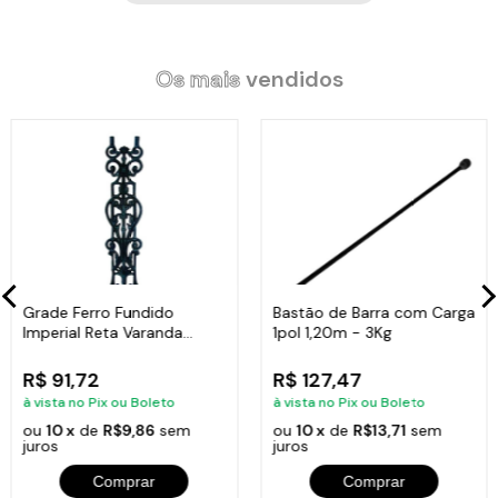
Os mais
vendidos
Grade Ferro Fundido
Bastão de Barra com Carga
Imperial Reta Varanda
1pol 1,20m - 3Kg
Sacada 80x15,5cm
R$ 91,72
R$ 127,47
à vista no Pix ou Boleto
à vista no Pix ou Boleto
ou
10 x
de
R$9,86
sem
ou
10 x
de
R$13,71
sem
juros
juros
Comprar
Comprar