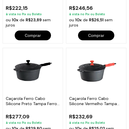
3,2 Lts 22Cm
4,1 Lts 24Cm
R$222,15
R$246,56
à vista no Pix ou Boleto
à vista no Pix ou Boleto
ou
10x
de
R$23,89
sem
ou
10x
de
R$26,51
sem
juros
juros
Comprar
Comprar
Caçarola Ferro Cabo
Caçarola Ferro Cabo
Silicone Preto Tampa Ferro
Silicone Vermelho Tampa
5,2L 26Cm
Ferro 22Cm
R$277,09
R$232,69
à vista no Pix ou Boleto
à vista no Pix ou Boleto
ou
10x
de
R$29,80
sem
ou
10x
de
R$25,02
sem