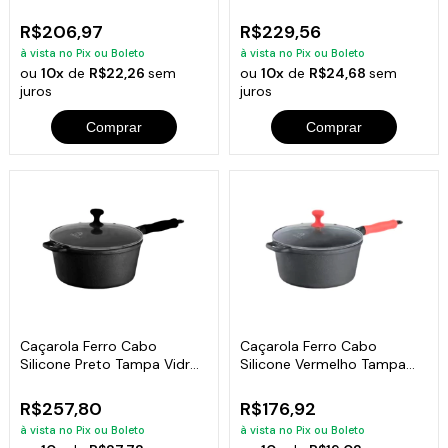
3,2L 22Cm
4,1 L 24Cm
R$206,97
R$229,56
à vista no Pix ou Boleto
à vista no Pix ou Boleto
ou
10x
de
R$22,26
sem
ou
10x
de
R$24,68
sem
juros
juros
Comprar
Comprar
Caçarola Ferro Cabo
Caçarola Ferro Cabo
Silicone Preto Tampa Vidro
Silicone Vermelho Tampa
5,2 L 26Cm
Vidro 20cm
R$257,80
R$176,92
à vista no Pix ou Boleto
à vista no Pix ou Boleto