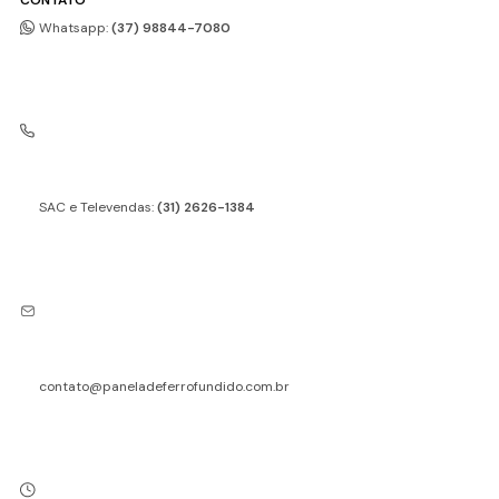
Whatsapp:
(37) 98844-7080
SAC e Televendas:
(31) 2626-1384
contato@paneladeferrofundido.com.br