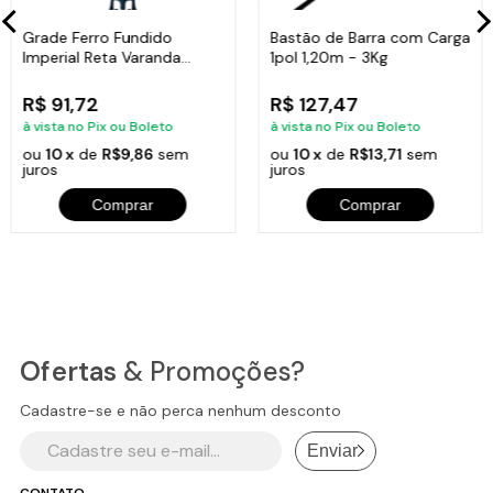
Grade Ferro Fundido
Bastão de Barra com Carga
Imperial Reta Varanda
1pol 1,20m - 3Kg
Sacada 80x15,5cm
R$ 91,72
R$ 127,47
à vista no Pix ou Boleto
à vista no Pix ou Boleto
ou
10 x
de
R$9,86
sem
ou
10 x
de
R$13,71
sem
juros
juros
Comprar
Comprar
Ofertas
& Promoções?
Cadastre-se e não perca nenhum desconto
Enviar
CONTATO