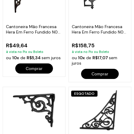
Cantoneira Mão Francesa
Cantoneira Mão Francesa
Hera Em Ferro Fundido N08
Hera Em Ferro Fundido N09
27X20,5Cm
53X32Cm
R$49,64
R$158,75
à vista no Pix ou Boleto
à vista no Pix ou Boleto
ou
10x
de
R$5,34
sem juros
ou
10x
de
R$17,07
sem
juros
Comprar
Comprar
ESGOTADO