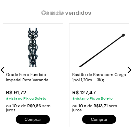
Os mais
vendidos
Grade Ferro Fundido
Bastão de Barra com Carga
Imperial Reta Varanda
1pol 1,20m - 3Kg
Sacada 80x15,5cm
R$ 91,72
R$ 127,47
à vista no Pix ou Boleto
à vista no Pix ou Boleto
ou
10 x
de
R$9,86
sem
ou
10 x
de
R$13,71
sem
juros
juros
Comprar
Comprar