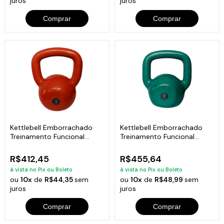
juros
juros
Comprar
Comprar
Kettlebell Emborrachado
Kettlebell Emborrachado
Treinamento Funcional
Treinamento Funcional
Fitness 18,0kg
Fitness 20,0kg
R$412,45
R$455,64
à vista no Pix ou Boleto
à vista no Pix ou Boleto
ou
10x
de
R$44,35
sem
ou
10x
de
R$48,99
sem
juros
juros
Comprar
Comprar