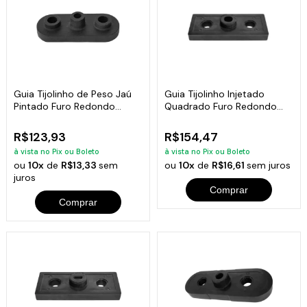
Guia Tijolinho de Peso Jaú
Guia Tijolinho Injetado
Pintado Furo Redondo
Quadrado Furo Redondo
Academia 7kg
Fitness 6kg
R$123,93
R$154,47
à vista no Pix ou Boleto
à vista no Pix ou Boleto
ou
10x
de
R$13,33
sem
ou
10x
de
R$16,61
sem juros
juros
Comprar
Comprar