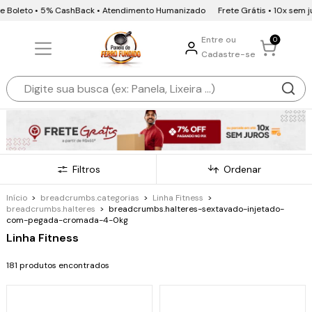
 Boleto • 5% CashBack • Atendimento Humanizado
Frete Grátis • 10x sem juro
Entre ou
0
Cadastre-se
Filtros
Ordenar
Início
>
breadcrumbs.categorias
>
Linha Fitness
>
breadcrumbs.halteres
>
breadcrumbs.halteres-sextavado-injetado-
com-pegada-cromada-4-0kg
Linha Fitness
181 produtos encontrados