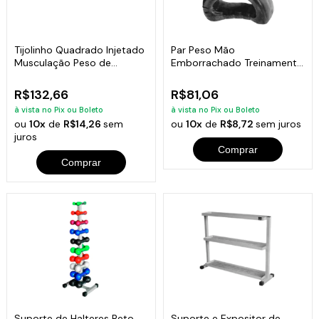
Tijolinho Quadrado Injetado
Par Peso Mão
Musculação Peso de
Emborrachado Treinamento
Academia 5kg
Funcional Fitness 1KG
R$132,66
R$81,06
à vista no Pix ou Boleto
à vista no Pix ou Boleto
ou
10x
de
R$14,26
sem
ou
10x
de
R$8,72
sem juros
juros
Comprar
Comprar
Suporte de Halteres Reto
Suporte e Expositor de