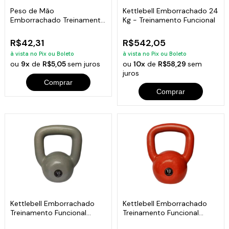
Peso de Mão
Kettlebell Emborrachado 24
Emborrachado Treinamento
Kg - Treinamento Funcional
Funcional Fitness 1kg
R$42,31
R$542,05
à vista no Pix ou Boleto
à vista no Pix ou Boleto
ou
9x
de
R$5,05
sem juros
ou
10x
de
R$58,29
sem
juros
Comprar
Comprar
Kettlebell Emborrachado
Kettlebell Emborrachado
Treinamento Funcional
Treinamento Funcional
Fitness 10,0kg
Fitness 12,0kg