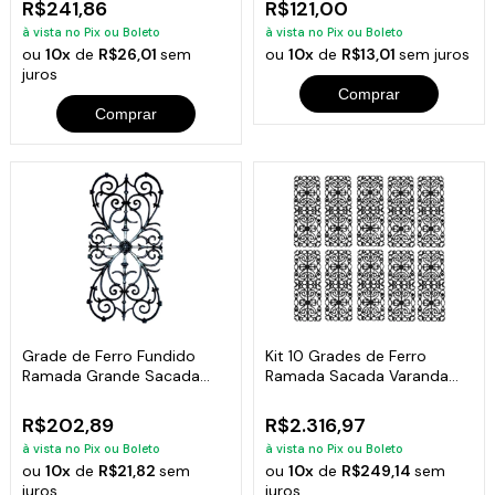
R$241,86
R$121,00
à vista no Pix ou Boleto
à vista no Pix ou Boleto
ou
10x
de
R$26,01
sem
ou
10x
de
R$13,01
sem juros
juros
Comprar
Comprar
Grade de Ferro Fundido
Kit 10 Grades de Ferro
Ramada Grande Sacada
Ramada Sacada Varanda
Varanda 74x37cm
Escada 95x36cm
R$202,89
R$2.316,97
à vista no Pix ou Boleto
à vista no Pix ou Boleto
ou
10x
de
R$21,82
sem
ou
10x
de
R$249,14
sem
juros
juros