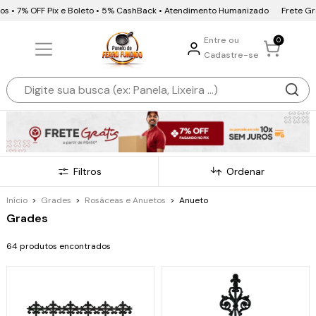
• 7% OFF Pix e Boleto • 5% CashBack • Atendimento Humanizado
Frete Grátis 
Entre ou
0
Cadastre-se
Filtros
Ordenar
Início
>
Grades
>
Rosáceas e Anuetos
>
Anueto
Grades
64 produtos encontrados