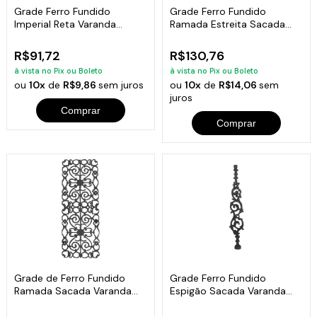
Grade Ferro Fundido
Grade Ferro Fundido
Imperial Reta Varanda
Ramada Estreita Sacada
Sacada 80x15,5cm
Varanda 77x20cm
R$91,72
R$130,76
à vista no Pix ou Boleto
à vista no Pix ou Boleto
ou
10x
de
R$9,86
sem juros
ou
10x
de
R$14,06
sem
juros
Comprar
Comprar
Grade de Ferro Fundido
Grade Ferro Fundido
Ramada Sacada Varanda
Espigão Sacada Varanda
Escada 95x36cm
Escada 15x84cm