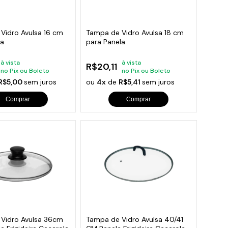
orios para Piscinas
udo
Vidro Avulsa 16 cm
Tampa de Vidro Avulsa 18 cm
la
para Panela
à vista
à vista
R$20,11
no Pix ou Boleto
no Pix ou Boleto
R$5,00
sem juros
ou
4x
de
R$5,41
sem juros
Comprar
Comprar
Vidro Avulsa 36cm
Tampa de Vidro Avulsa 40/41