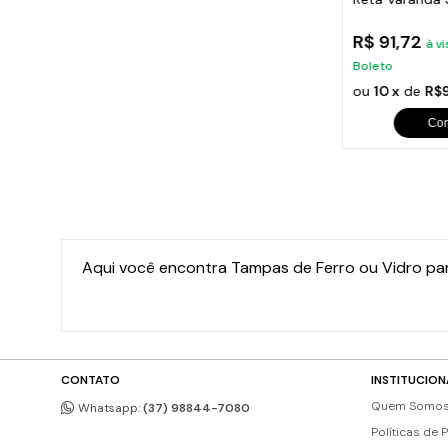
Escada 80x17cm
80x15,5cm
R$ 97,64
R$ 91,72
 no Pix ou
à vista no Pix ou
à vi
Boleto
Boleto
em juros
ou
10 x
de
R$10,50
sem juros
ou
10 x
de
R$9
Comprar
Co
Aqui você encontra Tampas de Ferro ou Vidro par
CONTATO
INSTITUCION
Quem Somo
Whatsapp:
(37) 98844-7080
Políticas de 