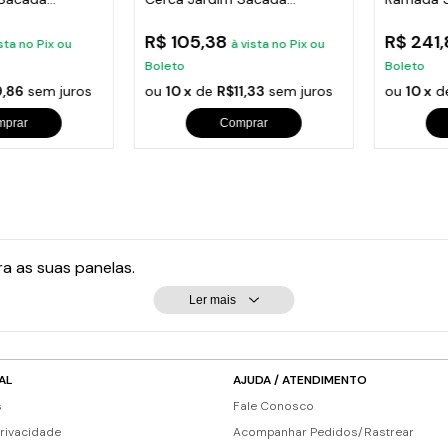
Varanda 24x86cm
Escada 
R$ 105,38
R$ 241
sta no Pix ou
à vista no Pix ou
Boleto
Boleto
,86
sem juros
ou
10 x
de
R$11,33
sem juros
ou
10 x
d
mprar
Comprar
a as suas panelas.
Ler mais
AL
AJUDA / ATENDIMENTO
s
Fale Conosco
Privacidade
Acompanhar Pedidos/Rastrear