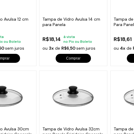
s de Fio Elétrico
pões e Tampas de Chão
Acess
Ver T
o Avulsa 12 cm
Tampa de Vidro Avulsa 14 cm
Tampa de 
para Panela
Para Pane
sta
à vista
R$18,14
R$18,61
ix ou Boleto
no Pix ou Boleto
,50
sem juros
ou
3x
de
R$6,50
sem juros
ou
4x
de
mprar
Comprar
ro Avulsa 30cm
Tampa de Vidro Avulsa 32cm
Tampa de 