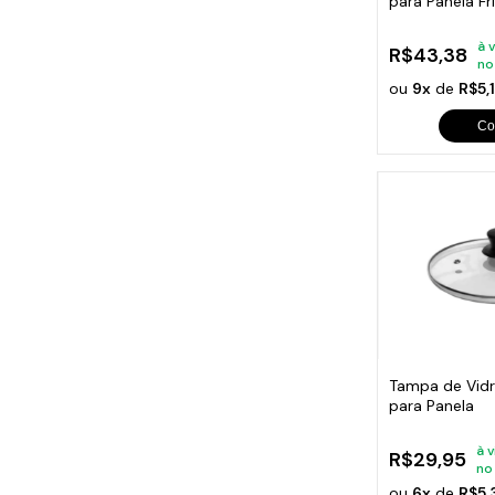
para Panela Fr
à 
R$43,38
no
ou
9x
de
R$5,
Co
Tampa de Vidr
para Panela
à v
R$29,95
no
ou
6x
de
R$5