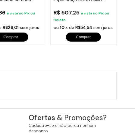
95x36cm
Preto 300cm
300
,86
R$ 507,25
R$ 
à vista no Pix ou
à vista no Pix ou
Boleto
Bole
e
R$26,01
sem juros
ou
10 x
de
R$54,54
sem juros
ou
1
Comprar
Comprar
Ofertas
& Promoções?
Cadastre-se e não perca nenhum
desconto