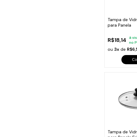
Cabo
Tam
Tampa de Vidr
para Panela
à vi
R$18,14
no P
ou
3x
de
R$6
Co
Tampa de Vid