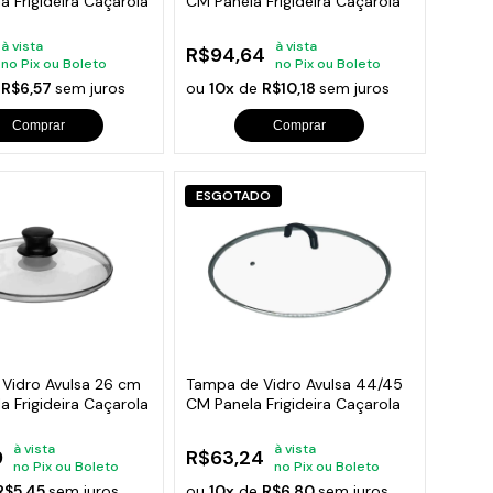
a Frigideira Caçarola
CM Panela Frigideira Caçarola
à vista
à vista
R$94,64
no Pix ou Boleto
no Pix ou Boleto
e
R$6,57
sem juros
ou
10x
de
R$10,18
sem juros
Comprar
Comprar
ESGOTADO
Vidro Avulsa 26 cm
Tampa de Vidro Avulsa 44/45
a Frigideira Caçarola
CM Panela Frigideira Caçarola
à vista
à vista
9
R$63,24
no Pix ou Boleto
no Pix ou Boleto
R$5,45
sem juros
ou
10x
de
R$6,80
sem juros