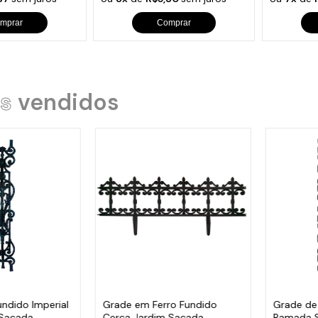
mprar
Comprar
s
vendidos
undido Imperial
Grade em Ferro Fundido
Grade de
 Sacada
Cerca Jardim Sacada
Ramada 