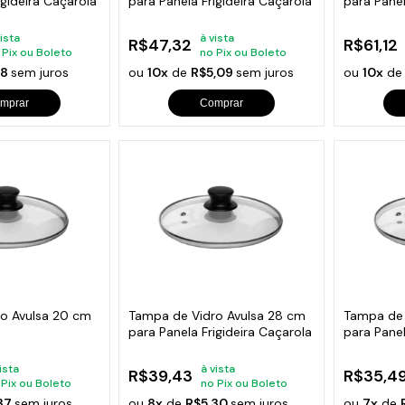
igideira Caçarola
para Panela Frigideira Caçarola
para Panel
vista
à vista
R$47,32
R$61,12
 Pix ou Boleto
no Pix ou Boleto
18
sem juros
ou
10x
de
R$5,09
sem juros
ou
10x
d
mprar
Comprar
o Avulsa 20 cm
Tampa de Vidro Avulsa 28 cm
Tampa de 
para Panela Frigideira Caçarola
para Panel
ista
à vista
R$39,43
R$35,4
 Pix ou Boleto
no Pix ou Boleto
,37
sem juros
ou
8x
de
R$5,30
sem juros
ou
7x
de