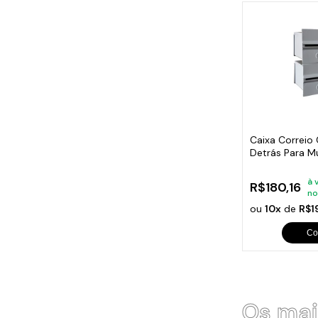
Caixa Correio
Detrás Para M
Módulos
à 
R$180,16
no
ou
10x
de
R$1
Co
Os mai