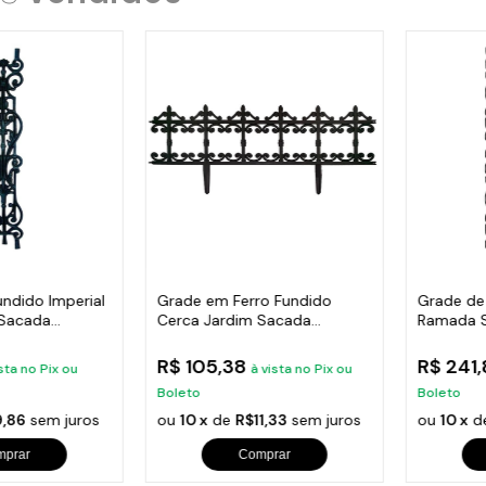
undido Imperial
Grade em Ferro Fundido
Grade de
 Sacada
Cerca Jardim Sacada
Ramada 
Varanda 24x86cm
Escada 
R$ 105,38
R$ 241
sta no Pix ou
à vista no Pix ou
Boleto
Boleto
,86
sem juros
ou
10 x
de
R$11,33
sem juros
ou
10 x
d
mprar
Comprar