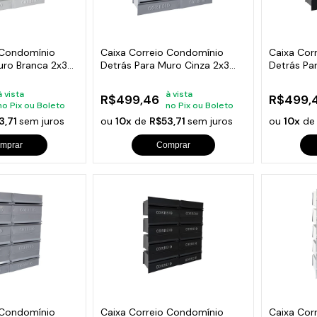
s de Fio Elétrico
pões e Tampas de Chão
Acess
Ver T
 Condomínio
Caixa Correio Condomínio
Caixa Cor
uro Branca 2x3
Detrás Para Muro Cinza 2x3
Detrás Pa
Módulos
Módulos
à vista
à vista
R$499,46
R$499,
no Pix ou Boleto
no Pix ou Boleto
3,71
sem juros
ou
10x
de
R$53,71
sem juros
ou
10x
d
mprar
Comprar
 Condomínio
Caixa Correio Condomínio
Caixa Cor