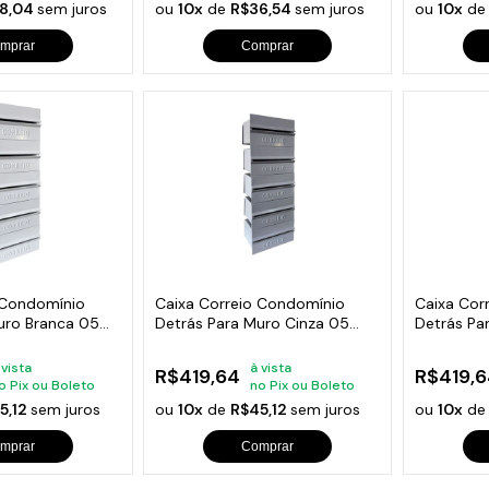
8,04
sem juros
ou
10x
de
R$36,54
sem juros
ou
10x
d
mprar
Comprar
 Condomínio
Caixa Correio Condomínio
Caixa Cor
uro Branca 05
Detrás Para Muro Cinza 05
Detrás Pa
Módulos
Módulos
 vista
à vista
R$419,64
R$419,6
o Pix ou Boleto
no Pix ou Boleto
5,12
sem juros
ou
10x
de
R$45,12
sem juros
ou
10x
d
mprar
Comprar