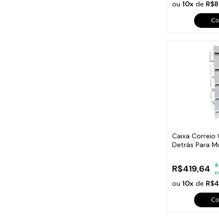
ou
10x
de
R$8
Co
Caixa Correio
Detrás Para M
Módulos
à
R$419,64
n
ou
10x
de
R$4
Co