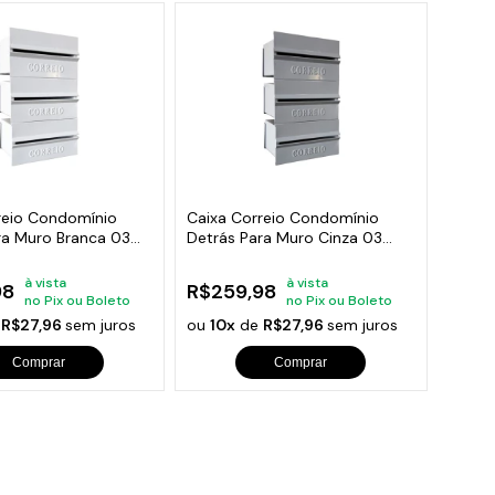
reio Condomínio
Caixa Correio Condomínio
ra Muro Branca 03
Detrás Para Muro Cinza 03
Módulos
à vista
à vista
98
R$259,98
no Pix ou Boleto
no Pix ou Boleto
e
R$27,96
sem juros
ou
10x
de
R$27,96
sem juros
Comprar
Comprar