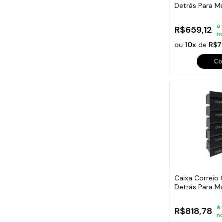
Detrás Para M
Módulos
à
R$659,12
n
ou
10x
de
R$7
Co
Caixa Correio
Detrás Para M
Módulos
à
R$818,78
n