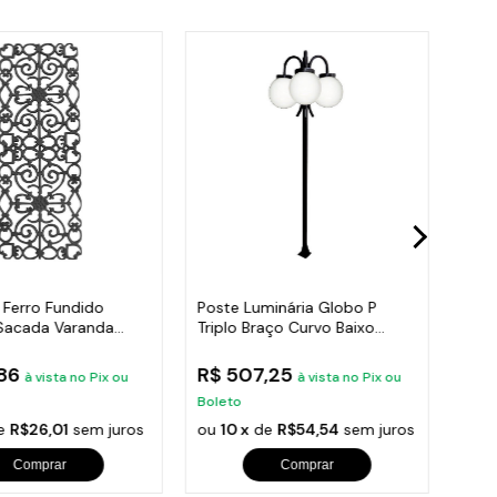
 Ferro Fundido
Poste Luminária Globo P
Post
Sacada Varanda
Triplo Braço Curvo Baixo
Roma
95x36cm
Preto 300cm
300
,86
R$ 507,25
R$ 
à vista no Pix ou
à vista no Pix ou
Boleto
Bole
e
R$26,01
sem juros
ou
10 x
de
R$54,54
sem juros
ou
1
Comprar
Comprar