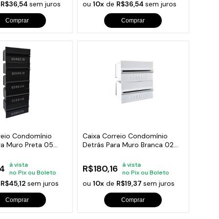
e
R$36,54
sem juros
ou
10x
de
R$36,54
sem juros
Comprar
Comprar
reio Condomínio
Caixa Correio Condomínio
ra Muro Preta 05
Detrás Para Muro Branca 02
Módulos
à vista
à vista
4
R$180,16
no Pix ou Boleto
no Pix ou Boleto
e
R$45,12
sem juros
ou
10x
de
R$19,37
sem juros
Comprar
Comprar