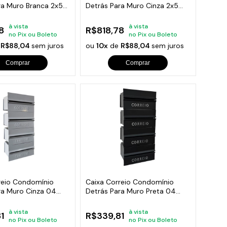
ra Muro Branca 2x5
Detrás Para Muro Cinza 2x5
Módulos
à vista
à vista
8
R$818,78
no Pix ou Boleto
no Pix ou Boleto
e
R$88,04
sem juros
ou
10x
de
R$88,04
sem juros
Comprar
Comprar
reio Condomínio
Caixa Correio Condomínio
ra Muro Cinza 04
Detrás Para Muro Preta 04
Módulos
à vista
à vista
1
R$339,81
no Pix ou Boleto
no Pix ou Boleto