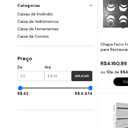
Ara
P
G
B
Sand
Categorias
Chu
Cai
P
G
T
F
Caixas de Incêndio
C
P
G
C
P
Caixa de Hidrômetros
C
P
G
S
S
Caixa de Ferramentas
C
P
S
Caixa de Correio
Caça
C
P
P
Chapa Ferro F
c
C
para Restaura
F
C
133x72cm
Peça
G
Preço
C
Trin
R$4.160,89
O
Dob
De
Até
C
Eng
ou
10x
de
R$4
S
C
Lixe
APLICAR
Q
Com
Co
C
Tac
C
Ace
R$ 42
R$ 4.474
Ralo
C
Cili
C
Beb
Sup
Sau
Mola