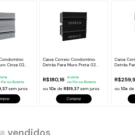
 Condomínio
Caixa Correio Condomínio
Caixa Cor
uro Cinza 02
Detrás Para Muro Preta 02
Detrás Pa
Módulos
Módulos
vista
à vista
R$180,16
R$259,
 Pix ou Boleto
no Pix ou Boleto
9,37
sem juros
ou
10x
de
R$19,37
sem juros
ou
10x
d
mprar
Comprar
s
vendidos