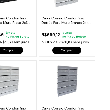
orios para Piscinas
udo
reio Condomínio
Caixa Correio Condomínio
ra Muro Preta 2x3
Detrás Para Muro Branca 2x4
Módulos
à vista
à vista
46
R$659,12
no Pix ou Boleto
no Pix ou Boleto
e
R$53,71
sem juros
ou
10x
de
R$70,87
sem juros
Comprar
Comprar
reio Condomínio
Caixa Correio Condomínio