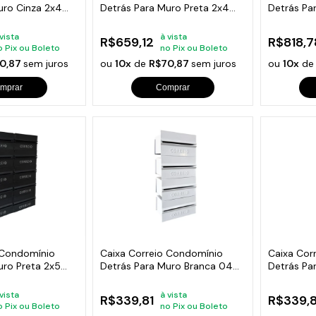
uro Cinza 2x4
Detrás Para Muro Preta 2x4
Detrás Pa
Módulos
Módulos
 vista
à vista
R$659,12
R$818,7
o Pix ou Boleto
no Pix ou Boleto
0,87
sem juros
ou
10x
de
R$70,87
sem juros
ou
10x
d
mprar
Comprar
 Condomínio
Caixa Correio Condomínio
Caixa Cor
uro Preta 2x5
Detrás Para Muro Branca 04
Detrás Pa
Módulos
Módulos
 vista
à vista
R$339,81
R$339,8
o Pix ou Boleto
no Pix ou Boleto