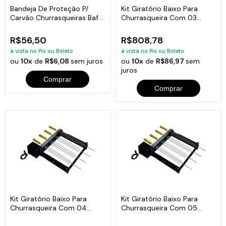
Bandeja De Proteção P/
Kit Giratório Baixo Para
Carvão Churrasqueiras Bafo
Churrasqueira Com 03
4x33x25cm
Espetos Bivolt
R$56,50
R$808,78
à vista no Pix ou Boleto
à vista no Pix ou Boleto
ou
10x
de
R$6,08
sem juros
ou
10x
de
R$86,97
sem
juros
Comprar
Comprar
Kit Giratório Baixo Para
Kit Giratório Baixo Para
Churrasqueira Com 04
Churrasqueira Com 05
Espetos Bivolt
Espetos Bivolt