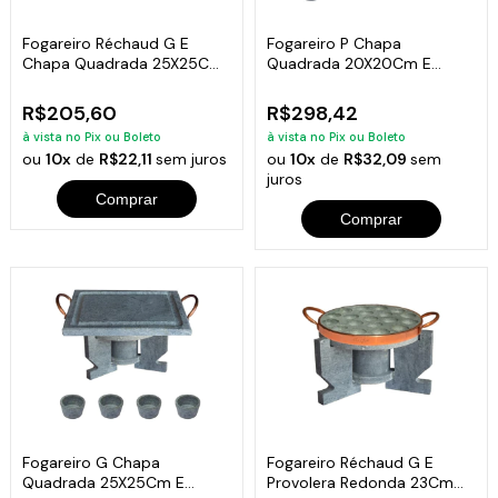
Fogareiro Réchaud G E
Fogareiro P Chapa
Chapa Quadrada 25X25Cm
Quadrada 20X20Cm E
Pedra Sabão
Molheiras Pedra Sabão
R$205,60
R$298,42
à vista no Pix ou Boleto
à vista no Pix ou Boleto
ou
10x
de
R$22,11
sem juros
ou
10x
de
R$32,09
sem
juros
Comprar
Comprar
Fogareiro G Chapa
Fogareiro Réchaud G E
Quadrada 25X25Cm E
Provolera Redonda 23Cm