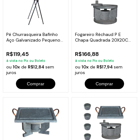
Pé Churrasqueira Bafinho
Fogareiro Réchaud P E
Aço Galvanizado Pequeno
Chapa Quadrada 20X20Cm
90x30x23cm
Pedra Sabão
R$119,45
R$166,88
à vista no Pix ou Boleto
à vista no Pix ou Boleto
ou
10x
de
R$12,84
sem
ou
10x
de
R$17,94
sem
juros
juros
Comprar
Comprar