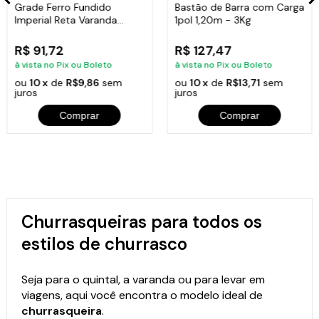
Grade Ferro Fundido
Bastão de Barra com Carga
Imperial Reta Varanda
1pol 1,20m - 3Kg
Sacada 80x15,5cm
R$ 91,72
R$ 127,47
à vista no Pix ou Boleto
à vista no Pix ou Boleto
ou
10 x
de
R$9,86
sem
ou
10 x
de
R$13,71
sem
juros
juros
Comprar
Comprar
Churrasqueiras para todos os
estilos de churrasco
Seja para o quintal, a varanda ou para levar em
viagens, aqui você encontra o modelo ideal de
churrasqueira
.