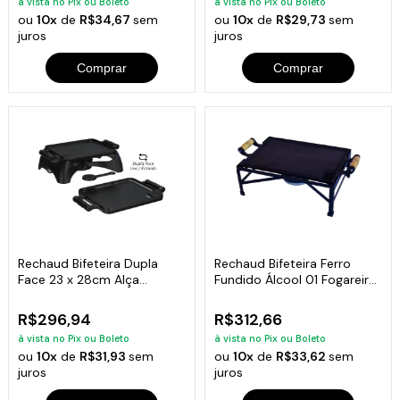
à vista no Pix ou Boleto
à vista no Pix ou Boleto
ou
10x
de
R$34,67
sem
ou
10x
de
R$29,73
sem
juros
juros
Comprar
Comprar
Rechaud Bifeteira Dupla
Rechaud Bifeteira Ferro
Face 23 x 28cm Alça
Fundido Álcool 01 Fogareiro
Silicone Preto
37x27cm
R$296,94
R$312,66
à vista no Pix ou Boleto
à vista no Pix ou Boleto
ou
10x
de
R$31,93
sem
ou
10x
de
R$33,62
sem
juros
juros