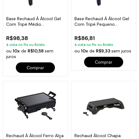
Base Rechaud À Álcool Gel
Base Rechaud À Álcool Gel
Com Tripé Médio
Com Tripé Pequeno
20x20x10cm
15x15x10cm
R$98,38
R$86,81
à vista no Pix ou Boleto
à vista no Pix ou Boleto
ou
10x
de
R$10,58
sem
ou
10x
de
R$9,33
sem juros
juros
Comprar
Comprar
Rechaud À Álcool Ferro Alça
Rechaud Álcool Chapa