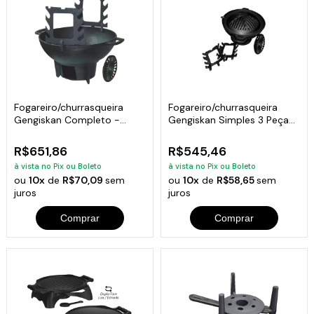
Fogareiro/churrasqueira
Fogareiro/churrasqueira
Gengiskan Completo -
Gengiskan Simples 3 Peças
Diametro 31cm
- 31cm
R$651,86
R$545,46
à vista no Pix ou Boleto
à vista no Pix ou Boleto
ou
10x
de
R$70,09
sem
ou
10x
de
R$58,65
sem
juros
juros
Comprar
Comprar