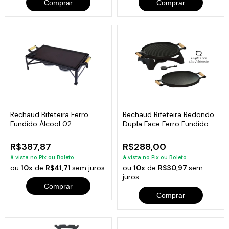
Comprar
Comprar
Rechaud Bifeteira Ferro
Rechaud Bifeteira Redondo
Fundido Álcool 02
Dupla Face Ferro Fundido
Fogareiros 47x23cm
33cm
R$387,87
R$288,00
à vista no Pix ou Boleto
à vista no Pix ou Boleto
ou
10x
de
R$41,71
sem juros
ou
10x
de
R$30,97
sem
juros
Comprar
Comprar