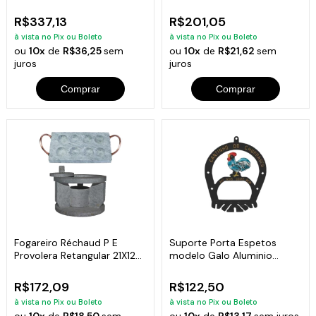
Molheiras Pedra Sabão
Pedra Sabão
R$337,13
R$201,05
à vista no Pix ou Boleto
à vista no Pix ou Boleto
ou
10x
de
R$36,25
sem
ou
10x
de
R$21,62
sem
juros
juros
Comprar
Comprar
Fogareiro Réchaud P E
Suporte Porta Espetos
Provolera Retangular 21X12
modelo Galo Aluminio
Pedra Sabão
Fundido
R$172,09
R$122,50
à vista no Pix ou Boleto
à vista no Pix ou Boleto