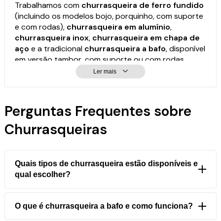
Trabalhamos com
churrasqueira de ferro fundido
(incluindo os modelos bojo, porquinho, com suporte
e com rodas),
churrasqueira em alumínio
,
churrasqueira inox
,
churrasqueira em chapa de
aço
e a tradicional
churrasqueira a bafo
, disponível
em versão tambor, com suporte ou com rodas.
Para quem tem pouco espaço ou busca praticidade,
Ler mais
temos a
mini churrasqueira
, o
kit churrasqueira
com rodas
(nos formatos redondo e retangular
dobrável) e o prático
kit giratório
, perfeito para
Perguntas Frequentes sobre
espetos e assados uniformes.
Churrasqueiras
Quais tipos de churrasqueira estão disponíveis e
qual escolher?
Diversos modelos:
ferro fundido
(bojo, porquinho,
suporte, rodas);
a bafo tambor
(com/sem suporte e
O que é churrasqueira a bafo e como funciona?
rodas);
alumínio fundido
(leve);
inox
(moderno);