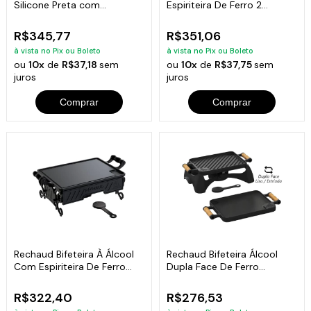
Silicone Preta com
Espiriteira De Ferro 2
Espiriteira
Chamas 25x41cm
R$345,77
R$351,06
à vista no Pix ou Boleto
à vista no Pix ou Boleto
ou
10x
de
R$37,18
sem
ou
10x
de
R$37,75
sem
juros
juros
Comprar
Comprar
Rechaud Bifeteira À Álcool
Rechaud Bifeteira Álcool
Com Espiriteira De Ferro
Dupla Face De Ferro
25x35cm
Fundido 23x28cm
R$322,40
R$276,53