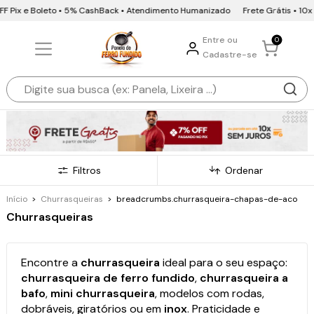
e Boleto • 5% CashBack • Atendimento Humanizado
Frete Grátis • 10x sem jur
Entre ou
0
Cadastre-se
Filtros
Ordenar
Início
>
Churrasqueiras
>
breadcrumbs.churrasqueira-chapas-de-aco
Churrasqueiras
Encontre a
churrasqueira
ideal para o seu espaço:
churrasqueira de ferro fundido
,
churrasqueira a
bafo
,
mini churrasqueira
, modelos com rodas,
dobráveis, giratórios ou em
inox
. Praticidade e