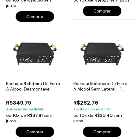
ou
10x
de
R$18,50
sem
ou
10x
de
R$13,17
sem juros
juros
Comprar
Comprar
Rechaud/bifeteira De Ferro
Rechaud/bifeteira De Ferro
A Álcool Desmontável - 1
A Álcool Sem Lateral - 1
Chama
Chama
R$349,75
R$282,76
à vista no Pix ou Boleto
à vista no Pix ou Boleto
ou
10x
de
R$37,61
sem
ou
10x
de
R$30,40
sem
juros
juros
Comprar
Comprar