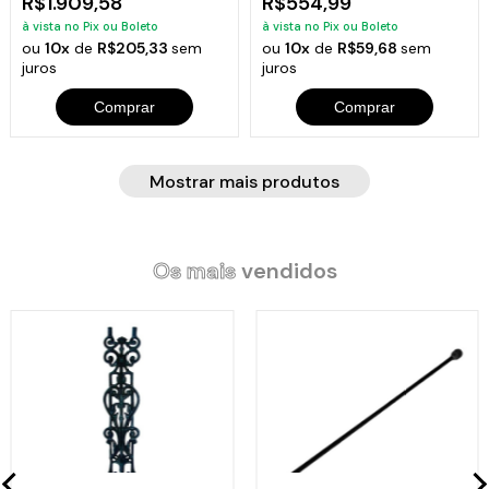
R$1.909,58
R$554,99
à vista no Pix ou Boleto
à vista no Pix ou Boleto
ou
10x
de
R$205,33
sem
ou
10x
de
R$59,68
sem
juros
juros
Comprar
Comprar
Mostrar mais produtos
Os mais
vendidos