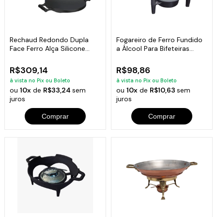
Rechaud Redondo Dupla
Fogareiro de Ferro Fundido
Face Ferro Alça Silicone
a Álcool Para Bifeteiras
Preta
15cm
R$309,14
R$98,86
à vista no Pix ou Boleto
à vista no Pix ou Boleto
ou
10x
de
R$33,24
sem
ou
10x
de
R$10,63
sem
juros
juros
Comprar
Comprar