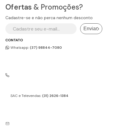
tamanhos,
pegador de brasas
,
espalhador de
silicone
(segurança). Diferente da churrasqueira: o
Ofertas
& Promoções?
carvão
, pá, rodo e
porta-espeto decorativo
rechaud mantém quente, não assa.
(modelos galo, porquinho e vaquinha são muito
Cadastre-se e não perca nenhum desconto
populares). Para churrasqueiras a bafo, suporte
Enviar
elevado e rodas facilitam o uso diário.
CONTATO
Whatsapp:
(37) 98844-7080
SAC e Televendas:
(31) 2626-1384