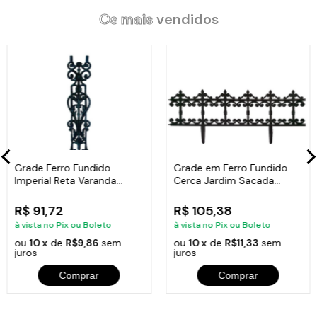
Os mais
vendidos
Grade Ferro Fundido
Grade em Ferro Fundido
Imperial Reta Varanda
Cerca Jardim Sacada
Sacada 80x15,5cm
Varanda 24x86cm
R$ 91,72
R$ 105,38
à vista no Pix ou Boleto
à vista no Pix ou Boleto
ou
10 x
de
R$9,86
sem
ou
10 x
de
R$11,33
sem
juros
juros
Comprar
Comprar