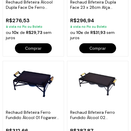
Rechaud Bifeteira Álcool
Rechaud Bifeteira Dupla
Dupla Face De Ferro
Face 23 x 28cm Alça
Fundido 23x28cm
Silicone Preto
R$276,53
R$296,94
à vista no Pix ou Boleto
à vista no Pix ou Boleto
ou
10x
de
R$29,73
sem
ou
10x
de
R$31,93
sem
juros
juros
Comprar
Comprar
Rechaud Bifeteira Ferro
Rechaud Bifeteira Ferro
Fundido Álcool 01 Fogareiro
Fundido Álcool 02
37x27cm
Fogareiros 47x23cm
R$312,66
R$387,87