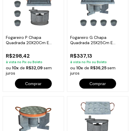
Fogareiro P Chapa
Fogareiro G Chapa
Quadrada 20X20Cm E
Quadrada 25X25Cm E
Molheiras Pedra Sabão
Molheiras Pedra Sabão
R$298,42
R$337,13
à vista no Pix ou Boleto
à vista no Pix ou Boleto
ou
10x
de
R$32,09
sem
ou
10x
de
R$36,25
sem
juros
juros
Comprar
Comprar