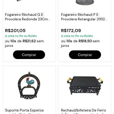
Fogareiro Réchaud G E
Fogareiro Réchaud P E
Provolera Redonda 23Cm
Provolera Retangular 21X12
Pedra Sabão
Pedra Sabão
R$201,05
R$172,09
à vista no Pix ou Boleto
à vista no Pix ou Boleto
ou
10x
de
R$21,62
sem
ou
10x
de
R$18,50
sem
juros
juros
Comprar
Comprar
Suporte Porta Espetos
Rechaud/bifeteira De Ferro