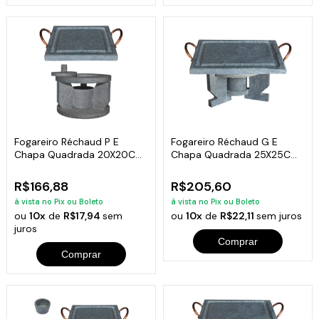
Fogareiro Réchaud P E
Fogareiro Réchaud G E
Chapa Quadrada 20X20Cm
Chapa Quadrada 25X25Cm
Pedra Sabão
Pedra Sabão
R$166,88
R$205,60
à vista no Pix ou Boleto
à vista no Pix ou Boleto
ou
10x
de
R$17,94
sem
ou
10x
de
R$22,11
sem juros
juros
Comprar
Comprar