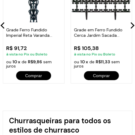
Grade Ferro Fundido
Grade em Ferro Fundido
Imperial Reta Varanda
Cerca Jardim Sacada
Sacada 80x15,5cm
Varanda 24x86cm
R$ 91,72
R$ 105,38
à vista no Pix ou Boleto
à vista no Pix ou Boleto
ou
10 x
de
R$9,86
sem
ou
10 x
de
R$11,33
sem
juros
juros
Comprar
Comprar
Churrasqueiras para todos os
estilos de churrasco