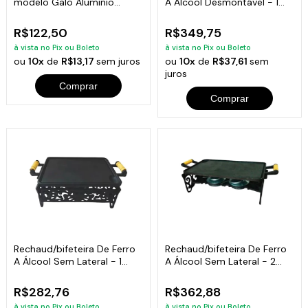
modelo Galo Aluminio
A Álcool Desmontável - 1
Fundido
Chama
R$122,50
R$349,75
à vista no Pix ou Boleto
à vista no Pix ou Boleto
ou
10x
de
R$13,17
sem juros
ou
10x
de
R$37,61
sem
juros
Comprar
Comprar
Rechaud/bifeteira De Ferro
Rechaud/bifeteira De Ferro
A Álcool Sem Lateral - 1
A Álcool Sem Lateral - 2
Chama
Chamas
R$282,76
R$362,88
à vista no Pix ou Boleto
à vista no Pix ou Boleto