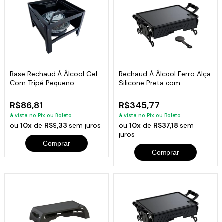
Base Rechaud À Álcool Gel
Rechaud À Álcool Ferro Alça
Com Tripé Pequeno
Silicone Preta com
15x15x10cm
Espiriteira
R$86,81
R$345,77
à vista no Pix ou Boleto
à vista no Pix ou Boleto
ou
10x
de
R$9,33
sem juros
ou
10x
de
R$37,18
sem
juros
Comprar
Comprar