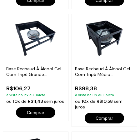
Comprar
Comprar
Base Rechaud À Álcool Gel
Base Rechaud À Álcool Gel
Com Tripé Grande
Com Tripé Médio
26x26x10cm
20x20x10cm
R$106,27
R$98,38
à vista no Pix ou Boleto
à vista no Pix ou Boleto
ou
10x
de
R$11,43
sem juros
ou
10x
de
R$10,58
sem
juros
Comprar
Comprar