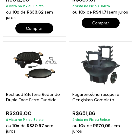
à vista no Pix ou Boleto
à vista no Pix ou Boleto
ou
10x
de
R$33,62
sem
ou
10x
de
R$41,71
sem juros
juros
Comprar
Comprar
Rechaud Bifeteira Redondo
Fogareiro/churrasqueira
Dupla Face Ferro Fundido
Gengiskan Completo -
33cm
Diametro 31cm
R$288,00
R$651,86
à vista no Pix ou Boleto
à vista no Pix ou Boleto
ou
10x
de
R$30,97
sem
ou
10x
de
R$70,09
sem
juros
juros