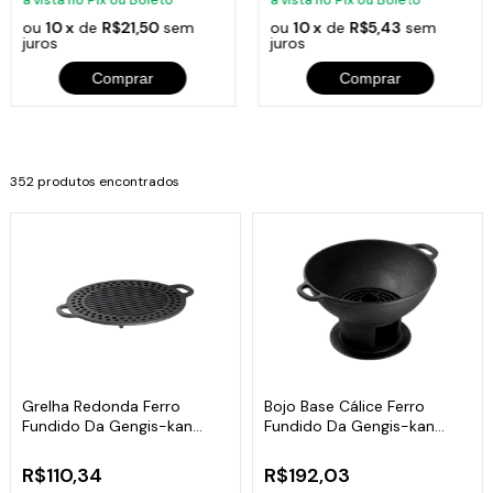
à vista no Pix ou Boleto
à vista no Pix ou Boleto
ou
10 x
de
R$21,50
sem
ou
10 x
de
R$5,43
sem
juros
juros
Comprar
Comprar
352 produtos encontrados
Grelha Redonda Ferro
Bojo Base Cálice Ferro
Fundido Da Gengis-kan
Fundido Da Gengis-kan
Libaneza 32 Cm
Libaneza 32 Cm
R$110,34
R$192,03