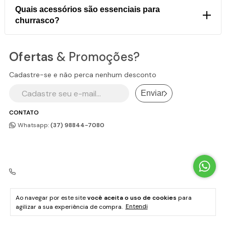
usando álcool gel ou pastilha sólida sob a travessa.
deslocamento e armazenamento.
Quais acessórios são essenciais para
Muito usado em restaurantes, eventos e áreas
churrasco?
gourmet para fondues, petiscos e carnes. Disponível
Grelhas
de ferro fundido,
espetos
de vários
com
tampa de vidro
(visualização) e
alça de
tamanhos,
pegador de brasas
,
espalhador de
silicone
(segurança). Diferente da churrasqueira: o
Ofertas
& Promoções?
carvão
, pá, rodo e
porta-espeto decorativo
rechaud mantém quente, não assa.
(modelos galo, porquinho e vaquinha são muito
Cadastre-se e não perca nenhum desconto
populares). Para churrasqueiras a bafo, suporte
Enviar
elevado e rodas facilitam o uso diário.
CONTATO
Whatsapp:
(37) 98844-7080
Ao navegar por este site
você aceita o uso de cookies
para
agilizar a sua experiência de compra.
Entendi
SAC e Televendas:
(31) 2626-1384