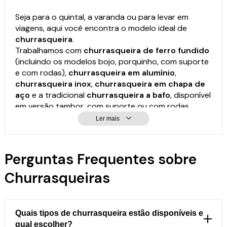
Seja para o quintal, a varanda ou para levar em
viagens, aqui você encontra o modelo ideal de
churrasqueira
.
Trabalhamos com
churrasqueira de ferro fundido
(incluindo os modelos bojo, porquinho, com suporte
e com rodas),
churrasqueira em alumínio
,
churrasqueira inox
,
churrasqueira em chapa de
aço
e a tradicional
churrasqueira a bafo
, disponível
em versão tambor, com suporte ou com rodas.
Para quem tem pouco espaço ou busca praticidade,
Ler mais
temos a
mini churrasqueira
, o
kit churrasqueira
com rodas
(nos formatos redondo e retangular
dobrável) e o prático
kit giratório
, perfeito para
Perguntas Frequentes sobre
espetos e assados uniformes.
Churrasqueiras
Quais tipos de churrasqueira estão disponíveis e
qual escolher?