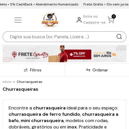
 5% CashBack • Atendimento Humanizado
Frete Grátis • 10x sem juros • 7% OF
Entre ou
0
Cadastre-se
Filtros
Ordenar
Início
>
Churrasqueiras
Churrasqueiras
Encontre a
churrasqueira
ideal para o seu espaço:
churrasqueira de ferro fundido
,
churrasqueira a
bafo
,
mini churrasqueira
, modelos com rodas,
dobráveis, giratórios ou em
inox
. Praticidade e