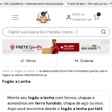
CashBack • Atendimento Humanizado
Frete Grátis • 10x sem juros • 7% OFF Pi
Entre ou
0
Cadastre-se
Filtros
Ordenar
Início
>
Fogão a Lenha
>
breadcrumbs.forno-ferro-fundido-porta-vidro-
fogao-a-lenha-48x35x30cm-p
Fogão a Lenha
Monte seu
fogão a lenha
com fornos, chapas e
acessórios em
ferro fundido
, chapa de aço ou inox.
Aqui você encontra desde o
fogão a lenha portátil