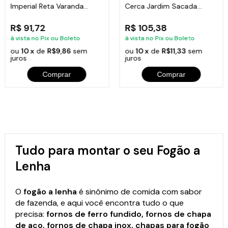
Imperial Reta Varanda
Cerca Jardim Sacada
Sacada 80x15,5cm
Varanda 24x86cm
R$ 91,72
R$ 105,38
à vista no Pix ou Boleto
à vista no Pix ou Boleto
ou
10 x
de
R$9,86
sem
ou
10 x
de
R$11,33
sem
juros
juros
Comprar
Comprar
Tudo para montar o seu Fogão a
Lenha
O
fogão a lenha
é sinônimo de comida com sabor
de fazenda, e aqui você encontra tudo o que
precisa:
fornos de ferro fundido, fornos de chapa
de aço, fornos de chapa inox, chapas para fogão