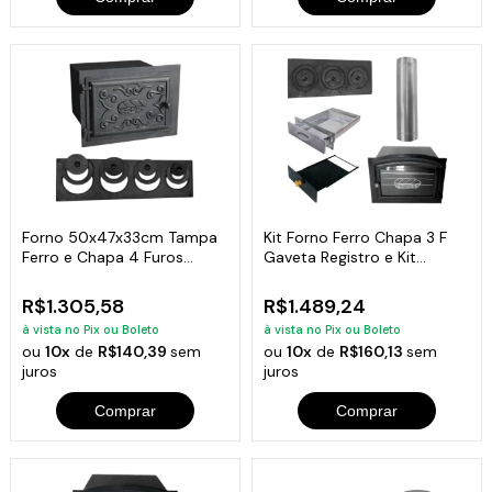
Forno 50x47x33cm Tampa
Kit Forno Ferro Chapa 3 F
Ferro e Chapa 4 Furos
Gaveta Registro e Kit
Fogão A Lenha
Chaminé N01
R$1.305,58
R$1.489,24
à vista no Pix ou Boleto
à vista no Pix ou Boleto
ou
10x
de
R$140,39
sem
ou
10x
de
R$160,13
sem
juros
juros
Comprar
Comprar