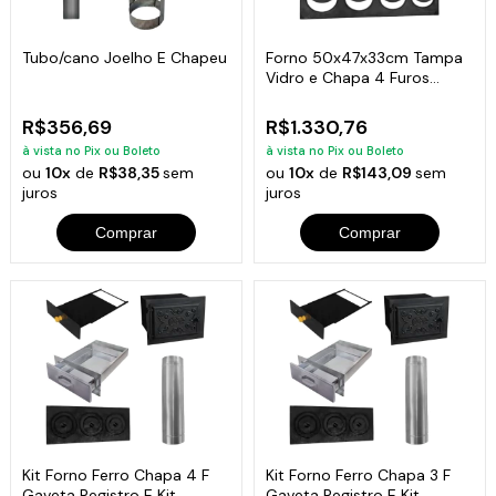
Tubo/cano Joelho E Chapeu
Forno 50x47x33cm Tampa
Vidro e Chapa 4 Furos
Fogão A Lenha
R$356,69
R$1.330,76
à vista no Pix ou Boleto
à vista no Pix ou Boleto
ou
10x
de
R$38,35
sem
ou
10x
de
R$143,09
sem
juros
juros
Comprar
Comprar
Kit Forno Ferro Chapa 4 F
Kit Forno Ferro Chapa 3 F
Gaveta Registro E Kit
Gaveta Registro E Kit