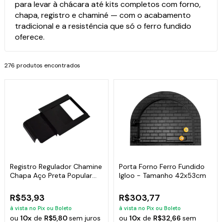
para levar à chácara até kits completos com forno,
chapa, registro e chaminé — com o acabamento
tradicional e a resistência que só o ferro fundido
oferece.
276 produtos encontrados
Registro Regulador Chamine
Porta Forno Ferro Fundido
Chapa Aço Preta Popular
Igloo - Tamanho 42x53cm
15x20cm
R$53,93
R$303,77
à vista no Pix ou Boleto
à vista no Pix ou Boleto
ou
10x
de
R$5,80
sem juros
ou
10x
de
R$32,66
sem