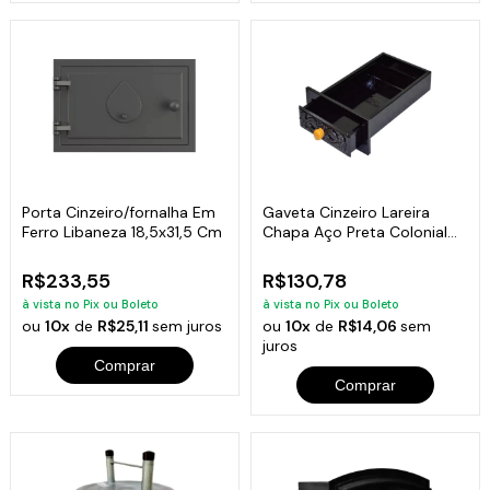
Porta Cinzeiro/fornalha Em
Gaveta Cinzeiro Lareira
Ferro Libaneza 18,5x31,5 Cm
Chapa Aço Preta Colonial
46x32x6cm
R$233,55
R$130,78
à vista no Pix ou Boleto
à vista no Pix ou Boleto
ou
10x
de
R$25,11
sem juros
ou
10x
de
R$14,06
sem
juros
Comprar
Comprar