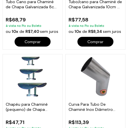
Tubo Cano para Chaminé
Tubo/cano para Chaminé de
de Chapa Galvanizada 8cm
Chapa Galvanizada 10cm de
Diâmetro
Diâmetro
R$68,79
R$77,58
à vista no Pix ou Boleto
à vista no Pix ou Boleto
ou
10x
de
R$7,40
sem juros
ou
10x
de
R$8,34
sem juros
Comprar
Comprar
Chapéu para Chaminé
Curva Para Tubo De
(pequeno) de Chapa
Chaminé Inox Diâmetro
Galvanizada
10cm
R$47,71
R$113,39