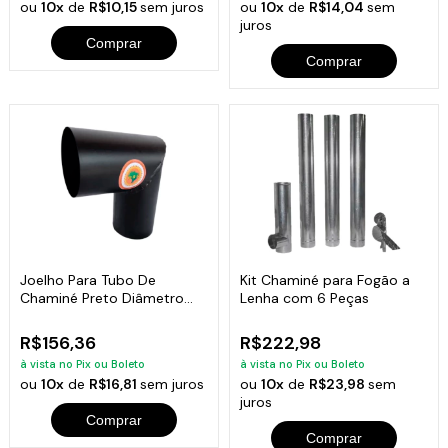
ou
10x
de
R$10,15
sem juros
ou
10x
de
R$14,04
sem
juros
Comprar
Comprar
Joelho Para Tubo De
Kit Chaminé para Fogão a
Chaminé Preto Diâmetro
Lenha com 6 Peças
20cm
R$156,36
R$222,98
à vista no Pix ou Boleto
à vista no Pix ou Boleto
ou
10x
de
R$16,81
sem juros
ou
10x
de
R$23,98
sem
juros
Comprar
Comprar