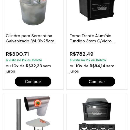
Cilindro para Serpentina
Forno Frente Alumínio
Galvanizado 3/4 31x25cm
Fundido 3mm C/Vidro
Grande 50x47x33cm
R$300,71
R$782,49
à vista no Pix ou Boleto
à vista no Pix ou Boleto
ou
10x
de
R$32,33
sem
ou
10x
de
R$84,14
sem
juros
juros
Comprar
Comprar