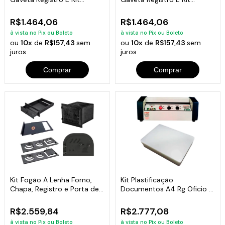
Chaminé N03
Chaminé N02
R$1.464,06
R$1.464,06
à vista no Pix ou Boleto
à vista no Pix ou Boleto
ou
10x
de
R$157,43
sem
ou
10x
de
R$157,43
sem
juros
juros
Comprar
Comprar
Kit Fogão A Lenha Forno,
Kit Plastificação
Chapa, Registro e Porta de
Documentos A4 Rg Oficio +
Ferro
200 Polaseal
R$2.559,84
R$2.777,08
à vista no Pix ou Boleto
à vista no Pix ou Boleto