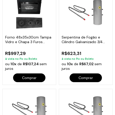
Forno 48x35x30cm Tampa
Serpentina de Fogão e
Vidro e Chapa 3 Furos
Cilindro Galvanizado 3/4
Fogão A Lenha
60x32cm 40L
R$997,29
R$623,31
à vista no Pix ou Boleto
à vista no Pix ou Boleto
ou
10x
de
R$107,24
sem
ou
10x
de
R$67,02
sem
juros
juros
Comprar
Comprar