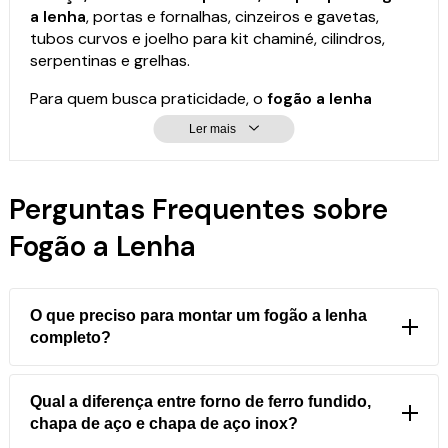
a lenha
, portas e fornalhas, cinzeiros e gavetas,
tubos curvos e joelho para kit chaminé, cilindros,
serpentinas e grelhas.
Para quem busca praticidade, o
fogão a lenha
portátil
(também chamado de fogão campeiro)
Ler mais
pode ser levado para qualquer lugar — da varanda
do apartamento à chácara — preparando desde
uma picanha até pratos elaborados, com opções de
Perguntas Frequentes sobre
1 a 2 bocas.
Fogão a Lenha
Já para quem deseja uma estrutura mais completa,
o
fogão a lenha com chapa de furos, carrinho e
chaminé
oferece maior área de trabalho, menos
fumaça no ambiente e rodinhas para facilitar o
O que preciso para montar um fogão a lenha
transporte, além de bancada auxiliar para o preparo
completo?
dos ingredientes.
Você precisa de:
forno
(ferro fundido ou chapa de
Principais modelos disponíveis:
aço/inox),
chapa com furos
(3 a 8 furos, com ou
Qual a diferença entre forno de ferro fundido,
sem bifeteira),
porta para forno e fornalha
,
chapa de aço e chapa de aço inox?
cinzeiro ou gaveta
,
registro regulador de