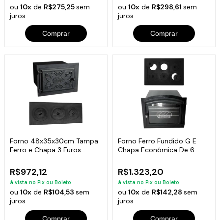
ou
10x
de
R$275,25
sem
ou
10x
de
R$298,61
sem
juros
juros
Comprar
Comprar
Forno 48x35x30cm Tampa
Forno Ferro Fundido G E
Ferro e Chapa 3 Furos
Chapa Econômica De 6
Fogão A Lenha
Furos
R$972,12
R$1.323,20
à vista no Pix ou Boleto
à vista no Pix ou Boleto
ou
10x
de
R$104,53
sem
ou
10x
de
R$142,28
sem
juros
juros
Comprar
Comprar