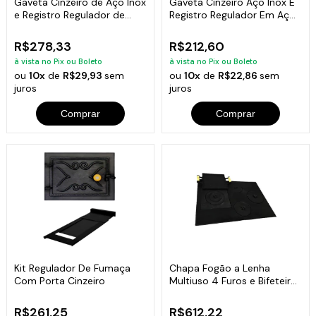
Gaveta Cinzeiro de Aço Inox
Gaveta Cinzeiro Aço Inox E
e Registro Regulador de
Registro Regulador Em Aço
Fumaça
Inox
R$278,33
R$212,60
à vista no Pix ou Boleto
à vista no Pix ou Boleto
ou
10x
de
R$29,93
sem
ou
10x
de
R$22,86
sem
juros
juros
Comprar
Comprar
Kit Regulador De Fumaça
Chapa Fogão a Lenha
Com Porta Cinzeiro
Multiuso 4 Furos e Bifeteira
69x49cm
R$261,25
R$612,22