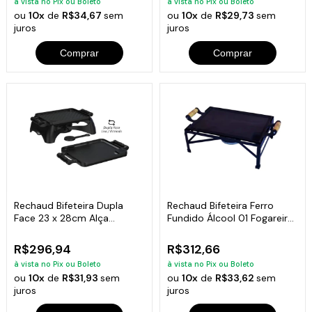
à vista no Pix ou Boleto
à vista no Pix ou Boleto
ou
10x
de
R$34,67
sem
ou
10x
de
R$29,73
sem
juros
juros
Comprar
Comprar
Rechaud Bifeteira Dupla
Rechaud Bifeteira Ferro
Face 23 x 28cm Alça
Fundido Álcool 01 Fogareiro
Silicone Preto
37x27cm
R$296,94
R$312,66
à vista no Pix ou Boleto
à vista no Pix ou Boleto
ou
10x
de
R$31,93
sem
ou
10x
de
R$33,62
sem
juros
juros