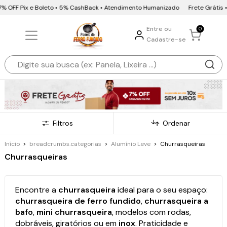
Pix e Boleto • 5% CashBack • Atendimento Humanizado
Frete Grátis • 10x sem
Entre ou
0
Cadastre-se
Filtros
Ordenar
Início
>
breadcrumbs.categorias
>
Alumínio Leve
>
Churrasqueiras
Churrasqueiras
Encontre a
churrasqueira
ideal para o seu espaço:
churrasqueira de ferro fundido
,
churrasqueira a
bafo
,
mini churrasqueira
, modelos com rodas,
dobráveis, giratórios ou em
inox
. Praticidade e