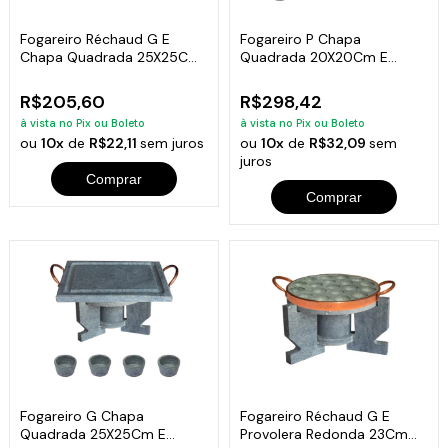
Fogareiro Réchaud G E
Fogareiro P Chapa
Chapa Quadrada 25X25Cm
Quadrada 20X20Cm E
Pedra Sabão
Molheiras Pedra Sabão
R$205,60
R$298,42
à vista no Pix ou Boleto
à vista no Pix ou Boleto
ou
10x
de
R$22,11
sem juros
ou
10x
de
R$32,09
sem
juros
Comprar
Comprar
Fogareiro G Chapa
Fogareiro Réchaud G E
Quadrada 25X25Cm E
Provolera Redonda 23Cm