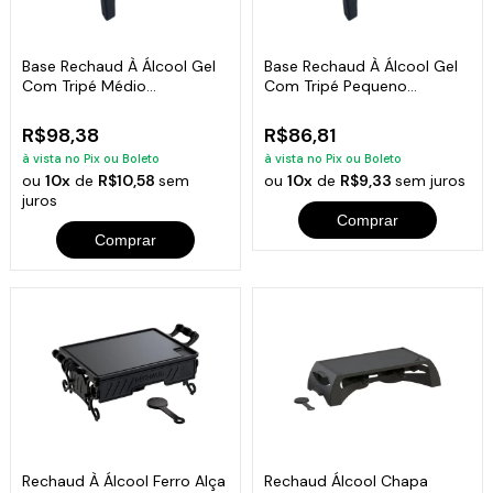
Base Rechaud À Álcool Gel
Base Rechaud À Álcool Gel
Com Tripé Médio
Com Tripé Pequeno
20x20x10cm
15x15x10cm
R$98,38
R$86,81
à vista no Pix ou Boleto
à vista no Pix ou Boleto
ou
10x
de
R$10,58
sem
ou
10x
de
R$9,33
sem juros
juros
Comprar
Comprar
Rechaud À Álcool Ferro Alça
Rechaud Álcool Chapa