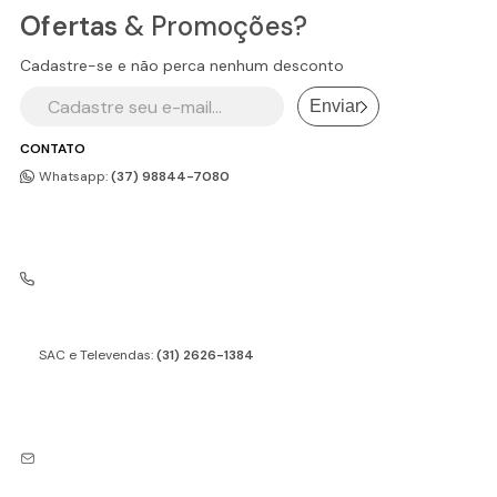
tamanhos,
pegador de brasas
,
espalhador de
silicone
(segurança). Diferente da churrasqueira: o
Ofertas
& Promoções?
carvão
, pá, rodo e
porta-espeto decorativo
rechaud mantém quente, não assa.
(modelos galo, porquinho e vaquinha são muito
Cadastre-se e não perca nenhum desconto
populares). Para churrasqueiras a bafo, suporte
Enviar
elevado e rodas facilitam o uso diário.
CONTATO
Whatsapp:
(37) 98844-7080
SAC e Televendas:
(31) 2626-1384