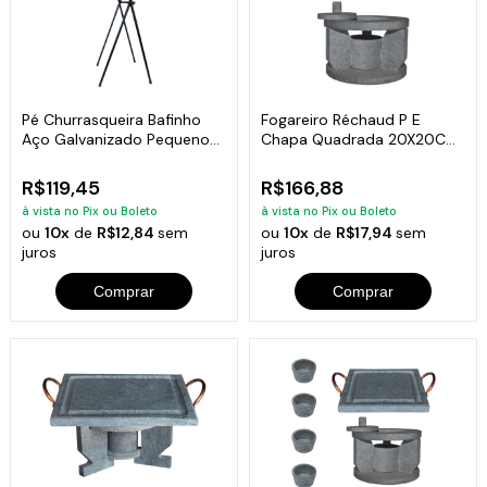
Pé Churrasqueira Bafinho
Fogareiro Réchaud P E
Aço Galvanizado Pequeno
Chapa Quadrada 20X20Cm
90x30x23cm
Pedra Sabão
R$119,45
R$166,88
à vista no Pix ou Boleto
à vista no Pix ou Boleto
ou
10x
de
R$12,84
sem
ou
10x
de
R$17,94
sem
juros
juros
Comprar
Comprar