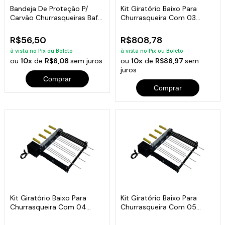
Bandeja De Proteção P/
Kit Giratório Baixo Para
Carvão Churrasqueiras Bafo
Churrasqueira Com 03
4x33x25cm
Espetos Bivolt
R$56,50
R$808,78
à vista no Pix ou Boleto
à vista no Pix ou Boleto
ou
10x
de
R$6,08
sem juros
ou
10x
de
R$86,97
sem
juros
Comprar
Comprar
Kit Giratório Baixo Para
Kit Giratório Baixo Para
Churrasqueira Com 04
Churrasqueira Com 05
Espetos Bivolt
Espetos Bivolt