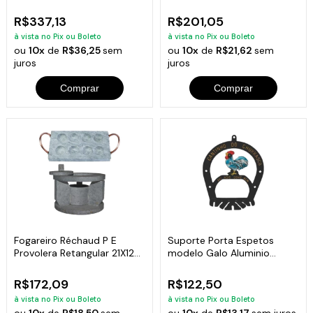
Molheiras Pedra Sabão
Pedra Sabão
R$337,13
R$201,05
à vista no Pix ou Boleto
à vista no Pix ou Boleto
ou
10x
de
R$36,25
sem
ou
10x
de
R$21,62
sem
juros
juros
Comprar
Comprar
Fogareiro Réchaud P E
Suporte Porta Espetos
Provolera Retangular 21X12
modelo Galo Aluminio
Pedra Sabão
Fundido
R$172,09
R$122,50
à vista no Pix ou Boleto
à vista no Pix ou Boleto