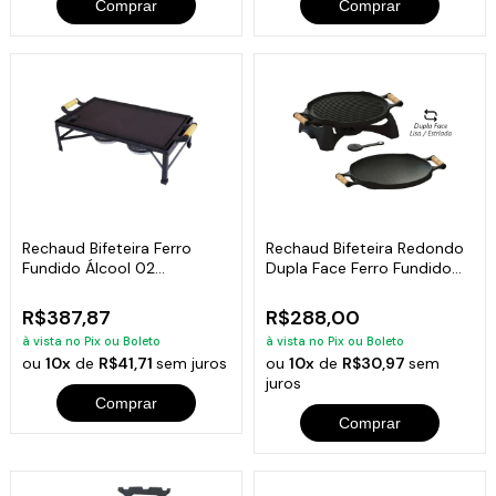
Comprar
Comprar
Rechaud Bifeteira Ferro
Rechaud Bifeteira Redondo
Fundido Álcool 02
Dupla Face Ferro Fundido
Fogareiros 47x23cm
33cm
R$387,87
R$288,00
à vista no Pix ou Boleto
à vista no Pix ou Boleto
ou
10x
de
R$41,71
sem juros
ou
10x
de
R$30,97
sem
juros
Comprar
Comprar