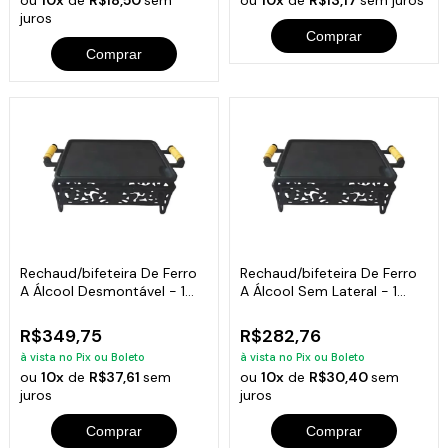
ou
10x
de
R$18,50
sem
ou
10x
de
R$13,17
sem juros
juros
Comprar
Comprar
Rechaud/bifeteira De Ferro
Rechaud/bifeteira De Ferro
A Álcool Desmontável - 1
A Álcool Sem Lateral - 1
Chama
Chama
R$349,75
R$282,76
à vista no Pix ou Boleto
à vista no Pix ou Boleto
ou
10x
de
R$37,61
sem
ou
10x
de
R$30,40
sem
juros
juros
Comprar
Comprar