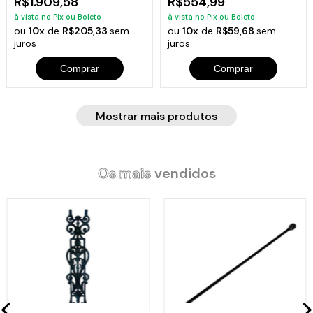
R$1.909,58
R$554,99
à vista no Pix ou Boleto
à vista no Pix ou Boleto
ou
10x
de
R$205,33
sem
ou
10x
de
R$59,68
sem
juros
juros
Comprar
Comprar
Mostrar mais produtos
Os mais
vendidos