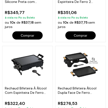
Silicone Preta com
Espiriteira De Ferro 2
Espiriteira
Chamas 25x41cm
R$345,77
R$351,06
à vista no Pix ou Boleto
à vista no Pix ou Boleto
ou
10x
de
R$37,18
sem
ou
10x
de
R$37,75
sem
juros
juros
Comprar
Comprar
Rechaud Bifeteira À Álcool
Rechaud Bifeteira Álcool
Com Espiriteira De Ferro
Dupla Face De Ferro
25x35cm
Fundido 23x28cm
R$322,40
R$276,53