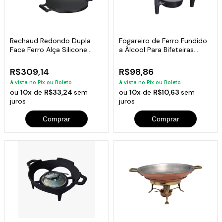
Rechaud Redondo Dupla
Fogareiro de Ferro Fundido
Face Ferro Alça Silicone
a Álcool Para Bifeteiras
Preta
15cm
R$309,14
R$98,86
à vista no Pix ou Boleto
à vista no Pix ou Boleto
ou
10x
de
R$33,24
sem
ou
10x
de
R$10,63
sem
juros
juros
Comprar
Comprar