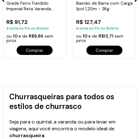
Grade Ferro Fundido
Bastão de Barra com Carga
Imperial Reta Varanda
1pol 1,20m - 3Kg
Sacada 80x15,5cm
R$ 91,72
R$ 127,47
à vista no Pix ou Boleto
à vista no Pix ou Boleto
ou
10 x
de
R$9,86
sem
ou
10 x
de
R$13,71
sem
juros
juros
Comprar
Comprar
Churrasqueiras para todos os
estilos de churrasco
Seja para o quintal, a varanda ou para levar em
viagens, aqui você encontra o modelo ideal de
churrasqueira
.