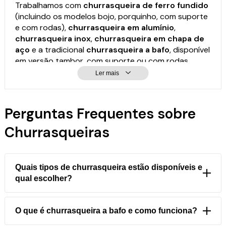
Trabalhamos com
churrasqueira de ferro fundido
(incluindo os modelos bojo, porquinho, com suporte
e com rodas),
churrasqueira em alumínio
,
churrasqueira inox
,
churrasqueira em chapa de
aço
e a tradicional
churrasqueira a bafo
, disponível
em versão tambor, com suporte ou com rodas.
Para quem tem pouco espaço ou busca praticidade,
Ler mais
temos a
mini churrasqueira
, o
kit churrasqueira
com rodas
(nos formatos redondo e retangular
dobrável) e o prático
kit giratório
, perfeito para
Perguntas Frequentes sobre
espetos e assados uniformes.
Churrasqueiras
Quais tipos de churrasqueira estão disponíveis e
qual escolher?
Diversos modelos:
ferro fundido
(bojo, porquinho,
suporte, rodas);
a bafo tambor
(com/sem suporte e
O que é churrasqueira a bafo e como funciona?
rodas);
alumínio fundido
(leve);
inox
(moderno);