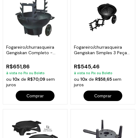
Fogareiro/churrasqueira
Fogareiro/churrasqueira
Gengiskan Completo -
Gengiskan Simples 3 Peças
Diametro 31cm
- 31cm
R$651,86
R$545,46
à vista no Pix ou Boleto
à vista no Pix ou Boleto
ou
10x
de
R$70,09
sem
ou
10x
de
R$58,65
sem
juros
juros
Comprar
Comprar