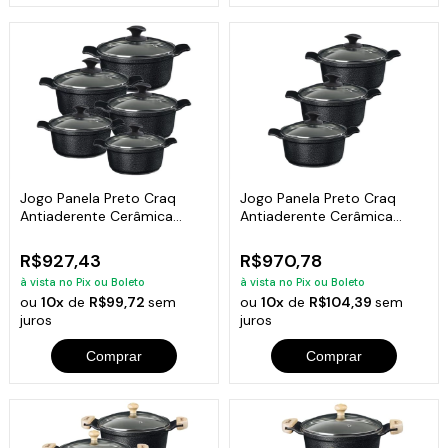
Jogo Panela Preto Craq
Jogo Panela Preto Craq
Antiaderente Cerâmica
Antiaderente Cerâmica
Javali AA 16a24
Javali AA 26a30
R$927,43
R$970,78
à vista no Pix ou Boleto
à vista no Pix ou Boleto
ou
10x
de
R$99,72
sem
ou
10x
de
R$104,39
sem
juros
juros
Comprar
Comprar