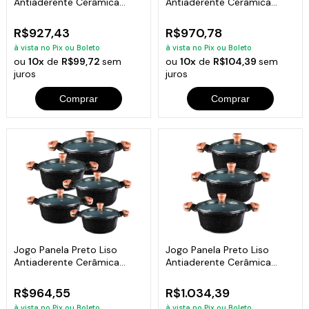
Antiaderente Cerâmica
Antiaderente Cerâmica
Javali AA 16a24
Javali AA 26a30
R$927,43
R$970,78
à vista no Pix ou Boleto
à vista no Pix ou Boleto
ou
10x
de
R$99,72
sem
ou
10x
de
R$104,39
sem
juros
juros
Comprar
Comprar
Jogo Panela Preto Liso
Jogo Panela Preto Liso
Antiaderente Cerâmica
Antiaderente Cerâmica
Javali AM 16a24
Javali AM 26a30
R$964,55
R$1.034,39
à vista no Pix ou Boleto
à vista no Pix ou Boleto