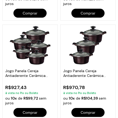
juros
juros
Comprar
Comprar
Jogo Panela Cereja
Jogo Panela Cereja
Antiaderente Cerâmica
Antiaderente Cerâmica
Javali AA 16 a 24
Javali AA 26 a 30
R$927,43
R$970,78
à vista no Pix ou Boleto
à vista no Pix ou Boleto
ou
10x
de
R$99,72
sem
ou
10x
de
R$104,39
sem
juros
juros
Comprar
Comprar