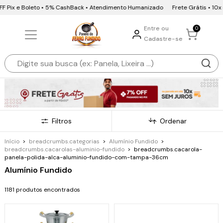
Pix e Boleto • 5% CashBack • Atendimento Humanizado
Frete Grátis • 10x sem
Entre ou
0
Cadastre-se
Filtros
Ordenar
Início
>
breadcrumbs.categorias
>
Alumínio Fundido
>
breadcrumbs.cacarolas-aluminio-fundido
>
breadcrumbs.cacarola-
panela-polida-alca-aluminio-fundido-com-tampa-36cm
Alumínio Fundido
1181 produtos encontrados