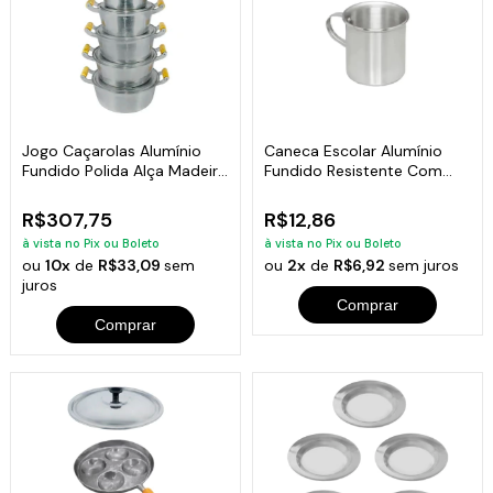
Jogo Caçarolas Alumínio
Caneca Escolar Alumínio
Fundido Polida Alça Madeira
Fundido Resistente Com
16 a 24
Alça 700Ml
R$307,75
R$12,86
à vista no Pix ou Boleto
à vista no Pix ou Boleto
ou
10x
de
R$33,09
sem
ou
2x
de
R$6,92
sem juros
juros
Comprar
Comprar