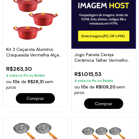
Kit 3 Caçarola Alumínio
Jogo Panela Cereja
Craqueada Vermelha Alça
Cerâmica Talher Vermelho
Madeira 20Cm
Javali AAL 16A24
R$263,30
R$1.015,53
à vista no Pix ou Boleto
à vista no Pix ou Boleto
ou
10x
de
R$28,31
sem
ou
10x
de
R$109,20
sem
juros
juros
Comprar
Comprar