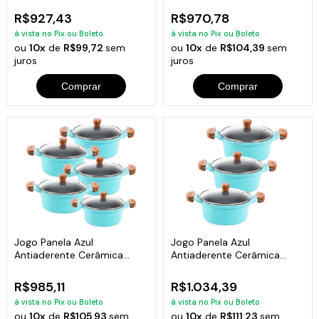
R$927,43
R$970,78
à vista no Pix ou Boleto
à vista no Pix ou Boleto
ou
10x
de
R$99,72
sem
ou
10x
de
R$104,39
sem
juros
juros
Comprar
Comprar
Jogo Panela Azul
Jogo Panela Azul
Antiaderente Cerâmica
Antiaderente Cerâmica
Javali AM 16 a 24
Javali AM 26 a 30
R$985,11
R$1.034,39
à vista no Pix ou Boleto
à vista no Pix ou Boleto
ou
10x
de
R$105,93
sem
ou
10x
de
R$111,23
sem