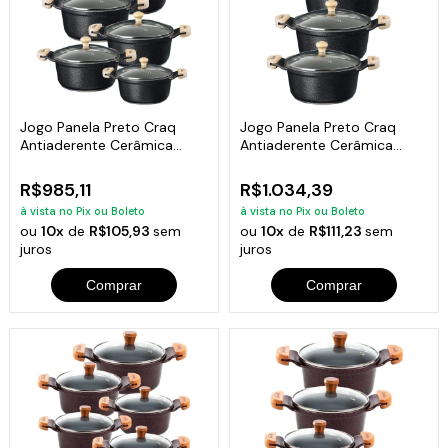
Jogo Panela Preto Craq
Jogo Panela Preto Craq
Antiaderente Cerâmica
Antiaderente Cerâmica
Javali AM 16a24
Javali AM 26a30
R$985,11
R$1.034,39
à vista no Pix ou Boleto
à vista no Pix ou Boleto
ou
10x
de
R$105,93
sem
ou
10x
de
R$111,23
sem
juros
juros
Comprar
Comprar