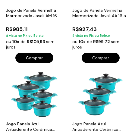
Jogo de Panela Vermelha
Jogo de Panela Vermelha
Marmorizada Javali AM 16 a
Marmorizada Javali AA 16 a
24cm
24cm
R$985,11
R$927,43
à vista no Pix ou Boleto
à vista no Pix ou Boleto
ou
10x
de
R$105,93
sem
ou
10x
de
R$99,72
sem
juros
juros
Comprar
Comprar
Jogo Panela Azul
Jogo Panela Azul
Antiaderente Cerâmica
Antiaderente Cerâmica
Javali AA 16 a 24
Javali AA 26 a 30