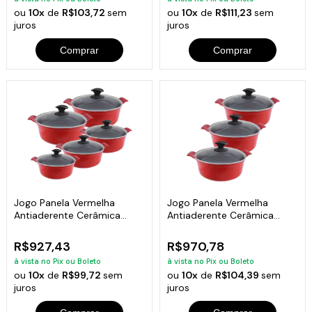
ou
10x
de
R$103,72
sem
ou
10x
de
R$111,23
sem
juros
juros
Comprar
Comprar
Jogo Panela Vermelha
Jogo Panela Vermelha
Antiaderente Cerâmica
Antiaderente Cerâmica
Javali AA 16 a 24
Javali AA 26 a 30
R$927,43
R$970,78
à vista no Pix ou Boleto
à vista no Pix ou Boleto
ou
10x
de
R$99,72
sem
ou
10x
de
R$104,39
sem
juros
juros