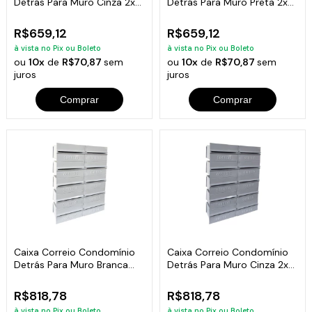
Detrás Para Muro Cinza 2x4
Detrás Para Muro Preta 2x4
Módulos
Módulos
R$659,12
R$659,12
à vista no Pix ou Boleto
à vista no Pix ou Boleto
ou
10x
de
R$70,87
sem
ou
10x
de
R$70,87
sem
juros
juros
Comprar
Comprar
Caixa Correio Condomínio
Caixa Correio Condomínio
Detrás Para Muro Branca
Detrás Para Muro Cinza 2x5
2x5 Módulos
Módulos
R$818,78
R$818,78
à vista no Pix ou Boleto
à vista no Pix ou Boleto