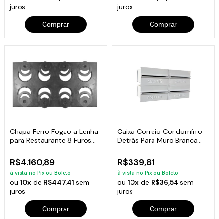
juros
juros
Comprar
Comprar
Chapa Ferro Fogão a Lenha
Caixa Correio Condomínio
para Restaurante 8 Furos
Detrás Para Muro Branca
133x72cm
2x2 Módulos
R$4.160,89
R$339,81
à vista no Pix ou Boleto
à vista no Pix ou Boleto
ou
10x
de
R$447,41
sem
ou
10x
de
R$36,54
sem
juros
juros
Comprar
Comprar