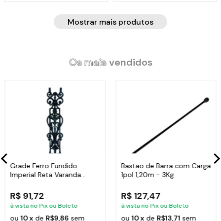
Mostrar mais produtos
Os mais
vendidos
Grade Ferro Fundido
Bastão de Barra com Carga
Imperial Reta Varanda
1pol 1,20m - 3Kg
Sacada 80x15,5cm
R$ 91,72
R$ 127,47
à vista no Pix ou Boleto
à vista no Pix ou Boleto
ou
10 x
de
R$9,86
sem
ou
10 x
de
R$13,71
sem