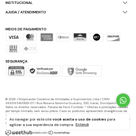
INSTITUCIONAL
AJUDA / ATENDIMENTO
MEIOS DE PAGAMENTO
SEGURANÇA
© 2026 | Shopmaster Comércio de Utilidades e Suprimentos Ltda | CNPJ:
38.659.541/0001-07 | Rua Rosana Noronha Guarany, 200, Icaraí, Divinópolis-MG |
Todos os direitos reservados. Panela de Ferro Fundido. * Ofertas e promoções válidas
por tempo limitado, sem aviso prévio. Caso os produtos apresentem divergências de
valores, o preço válido é o do carrinho de compras. Cupons de desconto possuem
Ao navegar por este site
você aceita o uso de cookies
para
número máximo de utilização e podem ser encerrados a qualquer momento, de acordo
com sua disponibilidade e sem aviso prévio.
agilizar a sua experiência de compra.
Entendi