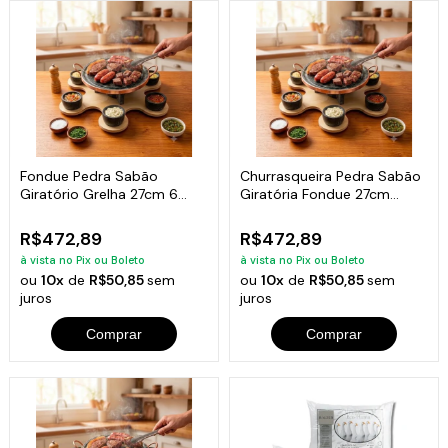
Fondue Pedra Sabão
Churrasqueira Pedra Sabão
Giratório Grelha 27cm 6
Giratória Fondue 27cm
Garfinhos Curado
completa
R$472,89
R$472,89
à vista no Pix ou Boleto
à vista no Pix ou Boleto
ou
10x
de
R$50,85
sem
ou
10x
de
R$50,85
sem
juros
juros
Comprar
Comprar