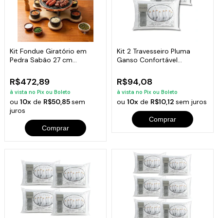
Kit Fondue Giratório em
Kit 2 Travesseiro Pluma
Pedra Sabão 27 cm
Ganso Confortável
Completo
Antiacaro 70x50cm
R$472,89
R$94,08
à vista no Pix ou Boleto
à vista no Pix ou Boleto
ou
10x
de
R$50,85
sem
ou
10x
de
R$10,12
sem juros
juros
Comprar
Comprar