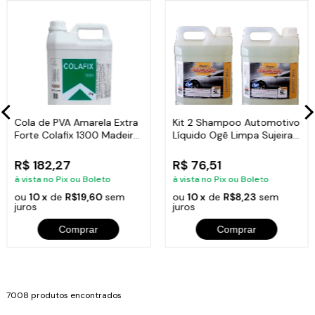
Cola de PVA Amarela Extra
Kit 2 Shampoo Automotivo
Forte Colafix 1300 Madeira
Líquido Ogê Limpa Sujeira
5Kg
Brilho 5L
R$ 182,27
R$ 76,51
à vista no Pix ou Boleto
à vista no Pix ou Boleto
ou
10 x
de
R$19,60
sem
ou
10 x
de
R$8,23
sem
juros
juros
Comprar
Comprar
7008 produtos encontrados