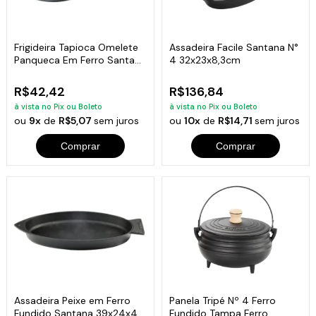
Frigideira Tapioca Omelete
Assadeira Facile Santana N°
Panqueca Em Ferro Santana
4 32x23x8,3cm
18 Cm
R$42,42
R$136,84
à vista no Pix ou Boleto
à vista no Pix ou Boleto
ou
9x
de
R$5,07
sem juros
ou
10x
de
R$14,71
sem juros
Comprar
Comprar
Assadeira Peixe em Ferro
Panela Tripé Nº 4 Ferro
Fundido Santana 39x24x4
Fundido Tampa Ferro