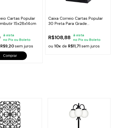
orios para Piscinas
udo
eio Cartas Popular
Caixa Correio Cartas Popular
Embutir 15x28x14cm
30 Preta Para Grade
13x25x30cm
à vista
à vista
9
R$108,88
no Pix ou Boleto
no Pix ou Boleto
e
R$9,20
sem juros
ou
10x
de
R$11,71
sem juros
Comprar