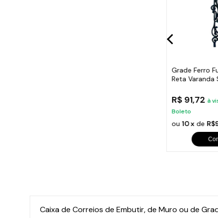
do Grega
Grade Ferro Fundido
Grade Ferro F
scada
Arabesco Varanda, Sacada,
Reta Varanda
Escada 80x17cm
80x15,5cm
R$ 97,64
R$ 91,72
 no Pix ou
à vista no Pix ou
à vi
Boleto
Boleto
em juros
ou
10 x
de
R$10,50
sem juros
ou
10 x
de
R$9
Comprar
Co
Caixa de Correios de Embutir, de Muro ou de Grade