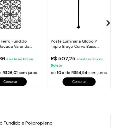
 Ferro Fundido
Poste Luminária Globo P
Post
Sacada Varanda
Triplo Braço Curvo Baixo
Roma
95x36cm
Preto 300cm
300
,86
R$ 507,25
R$ 
à vista no Pix ou
à vista no Pix ou
Boleto
Bole
e
R$26,01
sem juros
ou
10 x
de
R$54,54
sem juros
ou
1
Comprar
Comprar
o Fundido e Polipropileno.