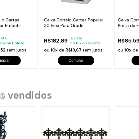
s de Fio Elétrico
pões e Tampas de Chão
Acess
Ver T
eio Cartas
Caixa Correio Cartas Popular
Caixa Corr
lar Embutir
30 Inox Para Grade
Preta de 
13x25x30cm
ista
à vista
R$182,89
R$85,5
 Pix ou Boleto
no Pix ou Boleto
,52
sem juros
ou
10x
de
R$19,67
sem juros
ou
10x
d
mprar
Comprar
s
vendidos