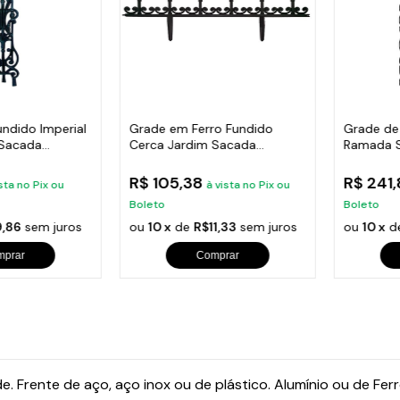
undido Imperial
Grade em Ferro Fundido
Grade de
 Sacada
Cerca Jardim Sacada
Ramada 
Varanda 24x86cm
Escada 
R$ 105,38
R$ 241
sta no Pix ou
à vista no Pix ou
Boleto
Boleto
,86
sem juros
ou
10 x
de
R$11,33
sem juros
ou
10 x
d
mprar
Comprar
. Frente de aço, aço inox ou de plástico. Alumínio ou de Ferr