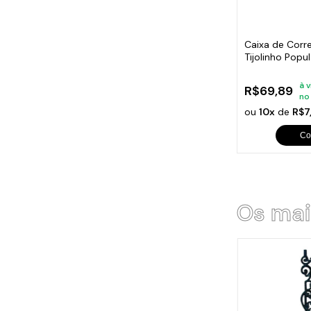
Cabo
Tam
Caixa de Corr
Tijolinho Popu
15x21x12cm
à v
R$69,89
no
ou
10x
de
R$7
Co
Os mai