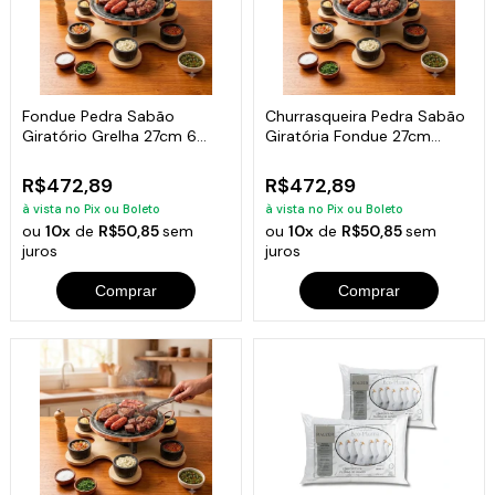
Fondue Pedra Sabão
Churrasqueira Pedra Sabão
Giratório Grelha 27cm 6
Giratória Fondue 27cm
Garfinhos Curado
completa
R$472,89
R$472,89
à vista no Pix ou Boleto
à vista no Pix ou Boleto
ou
10x
de
R$50,85
sem
ou
10x
de
R$50,85
sem
juros
juros
Comprar
Comprar