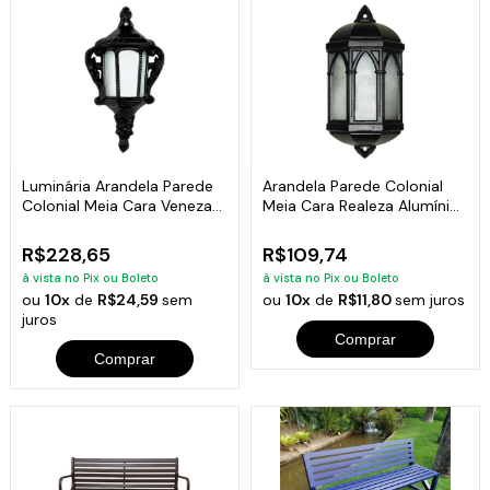
Luminária Arandela Parede
Arandela Parede Colonial
Colonial Meia Cara Veneza
Meia Cara Realeza Alumínio
Alumínio
38x18cm
R$228,65
R$109,74
à vista no Pix ou Boleto
à vista no Pix ou Boleto
ou
10x
de
R$24,59
sem
ou
10x
de
R$11,80
sem juros
juros
Comprar
Comprar