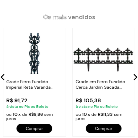
Os mais
vendidos
Grade Ferro Fundido
Grade em Ferro Fundido
Imperial Reta Varanda
Cerca Jardim Sacada
Sacada 80x15,5cm
Varanda 24x86cm
R$ 91,72
R$ 105,38
à vista no Pix ou Boleto
à vista no Pix ou Boleto
ou
10 x
de
R$9,86
sem
ou
10 x
de
R$11,33
sem
juros
juros
Comprar
Comprar