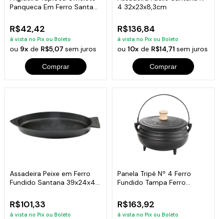
Panqueca Em Ferro Santana
4 32x23x8,3cm
18 Cm
R$42,42
R$136,84
à vista no Pix ou Boleto
à vista no Pix ou Boleto
ou
9x
de
R$5,07
sem juros
ou
10x
de
R$14,71
sem juros
Comprar
Comprar
Assadeira Peixe em Ferro
Panela Tripé Nº 4 Ferro
Fundido Santana 39x24x4
Fundido Tampa Ferro
Cm
Santana 1,5 Lt
R$101,33
R$163,92
à vista no Pix ou Boleto
à vista no Pix ou Boleto