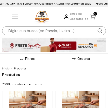
OFF Pix e Boleto • 5% CashBack • Atendimento Humanizado
Frete Grátis • 10x
Entre ou
0
Cadastre-se
Filtros
Ordenar
Início
>
Produtos
Produtos
7008 produtos encontrados