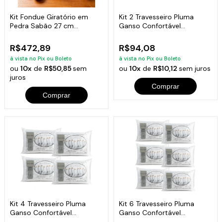
Kit Fondue Giratório em
Kit 2 Travesseiro Pluma
Pedra Sabão 27 cm
Ganso Confortável
Completo
Antiacaro 70x50cm
R$472,89
R$94,08
à vista no Pix ou Boleto
à vista no Pix ou Boleto
ou
10x
de
R$50,85
sem
ou
10x
de
R$10,12
sem juros
juros
Comprar
Comprar
Kit 4 Travesseiro Pluma
Kit 6 Travesseiro Pluma
Ganso Confortável
Ganso Confortável
Antiacaro 70x50cm
Antiacaro 70x50cm