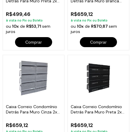
Detrás Para Muro Preta 2x3
Detrás Para Muro Branca
Módulos
2x4 Módulos
R$499,46
R$659,12
à vista no Pix ou Boleto
à vista no Pix ou Boleto
ou
10x
de
R$53,71
sem
ou
10x
de
R$70,87
sem
juros
juros
Comprar
Comprar
Caixa Correio Condomínio
Caixa Correio Condomínio
Detrás Para Muro Cinza 2x4
Detrás Para Muro Preta 2x4
Módulos
Módulos
R$659,12
R$659,12
à vista no Pix ou Boleto
à vista no Pix ou Boleto