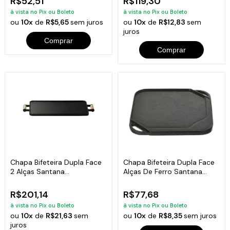
R$52,51
R$119,30
à vista no Pix ou Boleto
à vista no Pix ou Boleto
ou
10x
de
R$5,65
sem juros
ou
10x
de
R$12,83
sem
juros
Comprar
Comprar
Chapa Bifeteira Dupla Face
Chapa Bifeteira Dupla Face
2 Alças Santana
Alças De Ferro Santana
44x26x2cm
24x24cm
R$201,14
R$77,68
à vista no Pix ou Boleto
à vista no Pix ou Boleto
ou
10x
de
R$21,63
sem
ou
10x
de
R$8,35
sem juros
juros