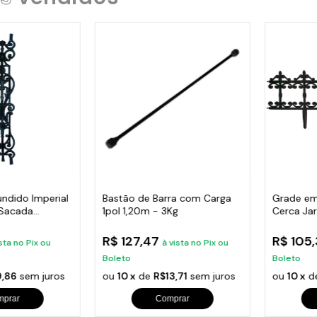
undido Imperial
Bastão de Barra com Carga
Grade em
 Sacada
1pol 1,20m - 3Kg
Cerca Ja
Varanda
R$ 127,47
R$ 105
sta no Pix ou
à vista no Pix ou
Boleto
Boleto
,86
sem juros
ou
10 x
de
R$13,71
sem juros
ou
10 x
d
mprar
Comprar