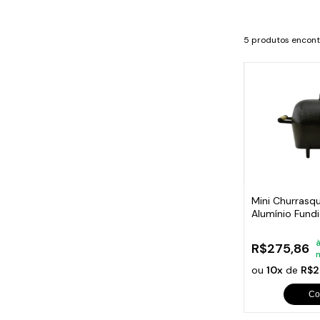
Cabo
Tam
5 produtos encon
Mini Churrasqu
Alumínio Fund
Dourada
à
R$275,86
ou
10x
de
R$2
Co