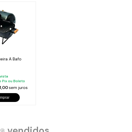
eira A Bafo
 vista
o Pix ou Boleto
1,00
sem juros
mprar
s
vendidos