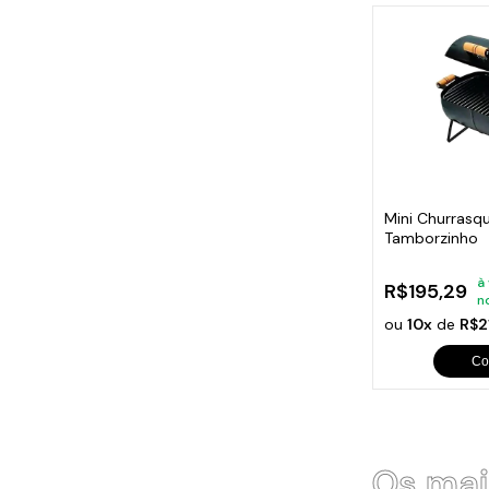
Mini Churrasqu
Tamborzinho
à
R$195,29
n
ou
10x
de
R$2
Co
Os mai