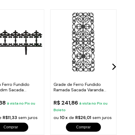
 Ferro Fundido
Grade de Ferro Fundido
Post
rdim Sacada
Ramada Sacada Varanda
Roma
 24x86cm
Escada 95x36cm
300
,38
R$ 241,86
R$ 
à vista no Pix ou
à vista no Pix ou
Boleto
Bole
e
R$11,33
sem juros
ou
10 x
de
R$26,01
sem juros
ou
1
Comprar
Comprar