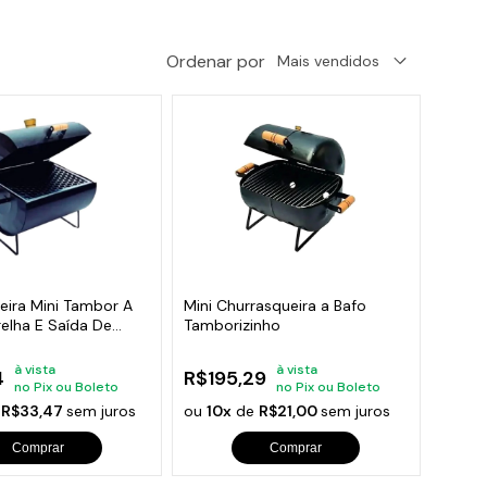
orios para Piscinas
Ordenar por
udo
eira Mini Tambor A
Mini Churrasqueira a Bafo
relha E Saída De
Tamborizinho
à vista
à vista
4
R$195,29
no Pix ou Boleto
no Pix ou Boleto
e
R$33,47
sem juros
ou
10x
de
R$21,00
sem juros
Comprar
Comprar