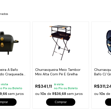
s de Fio Elétrico
pões e Tampas de Chão
Acess
trados
Ver T
eira A Bafo
Churrasqueira Meio Tambor
Churrasqu
ido Craqueada
Mini Alta Com Pé E Grelha
Bafo C/ G
Fumaça
 vista
à vista
R$341,11
R$311,2
no Pix ou Boleto
no Pix ou Boleto
9,66
sem juros
ou
10x
de
R$36,68
sem juros
ou
10x
d
mprar
Comprar