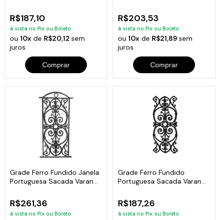
Varanda 32x86cm
Varanda,Sacada,Escada
80X41
R$187,10
R$203,53
à vista no Pix ou Boleto
à vista no Pix ou Boleto
ou
10x
de
R$20,12
sem
ou
10x
de
R$21,89
sem
juros
juros
Comprar
Comprar
Grade Ferro Fundido Janela
Grade Ferro Fundido
Portuguesa Sacada Varanda
Portuguesa Sacada Varanda
83x34cm
Escada 72x32cm
R$261,36
R$187,26
à vista no Pix ou Boleto
à vista no Pix ou Boleto