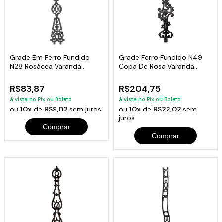
Grade Em Ferro Fundido
Grade Ferro Fundido N49
N28 Rosácea Varanda
Copa De Rosa Varanda
Sacada 85X18Cm
Sacada 86X21Cm
R$83,87
R$204,75
à vista no Pix ou Boleto
à vista no Pix ou Boleto
ou
10x
de
R$9,02
sem juros
ou
10x
de
R$22,02
sem
juros
Comprar
Comprar