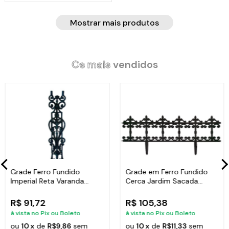
Mostrar mais produtos
Os mais
vendidos
Grade Ferro Fundido
Grade em Ferro Fundido
Imperial Reta Varanda
Cerca Jardim Sacada
Sacada 80x15,5cm
Varanda 24x86cm
R$ 91,72
R$ 105,38
à vista no Pix ou Boleto
à vista no Pix ou Boleto
ou
10 x
de
R$9,86
sem
ou
10 x
de
R$11,33
sem