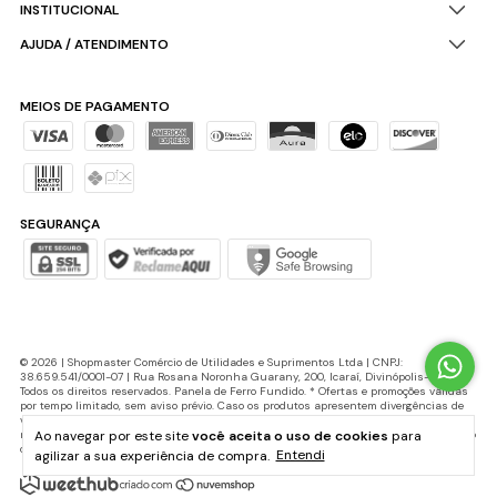
INSTITUCIONAL
AJUDA / ATENDIMENTO
MEIOS DE PAGAMENTO
SEGURANÇA
© 2026 | Shopmaster Comércio de Utilidades e Suprimentos Ltda | CNPJ:
38.659.541/0001-07 | Rua Rosana Noronha Guarany, 200, Icaraí, Divinópolis-MG |
Todos os direitos reservados. Panela de Ferro Fundido. * Ofertas e promoções válidas
por tempo limitado, sem aviso prévio. Caso os produtos apresentem divergências de
valores, o preço válido é o do carrinho de compras. Cupons de desconto possuem
Ao navegar por este site
você aceita o uso de cookies
para
número máximo de utilização e podem ser encerrados a qualquer momento, de acordo
com sua disponibilidade e sem aviso prévio.
agilizar a sua experiência de compra.
Entendi