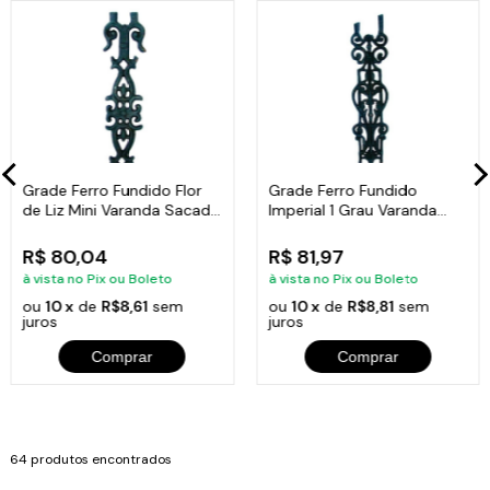
Grade Ferro Fundido Flor
Grade Ferro Fundido
de Liz Mini Varanda Sacada
Imperial 1 Grau Varanda
58x13cm
Sacada 87x15,5cm
R$ 80,04
R$ 81,97
à vista no Pix ou Boleto
à vista no Pix ou Boleto
ou
10 x
de
R$8,61
sem
ou
10 x
de
R$8,81
sem
juros
juros
Comprar
Comprar
64 produtos encontrados