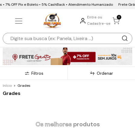
OFF Pix e Boleto • 5% CashBack • Atendimento Humanizado
Frete Grátis • 10x
Entre ou
0
Cadastre-se
Filtros
Ordenar
Início
>
Grades
Grades
Os melhores
produtos