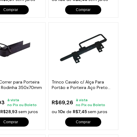
Comprar
Comprar
Correr para Porteira
Trinco Cavalo c/ Alça Para
m Rodinha 350x70mm
Portão e Porteira Aço Preto
370mm
à vista
à vista
03
R$69,26
no Pix ou Boleto
no Pix ou Boleto
e
R$28,93
sem juros
ou
10x
de
R$7,45
sem juros
Comprar
Comprar