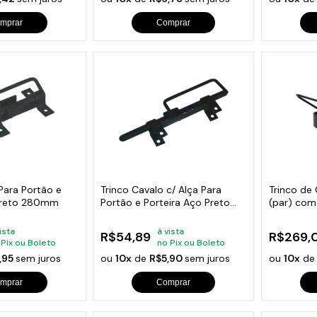
mprar
Comprar
 Para Portão e
Trinco Cavalo c/ Alça Para
Trinco de 
 Preto 280mm
Portão e Porteira Aço Preto
(par) co
280mm
ista
à vista
R$54,89
R$269,
 Pix ou Boleto
no Pix ou Boleto
,95
sem juros
ou
10x
de
R$5,90
sem juros
ou
10x
d
mprar
Comprar