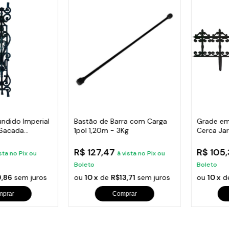
undido Imperial
Bastão de Barra com Carga
Grade em
 Sacada
1pol 1,20m - 3Kg
Cerca Ja
Varanda
R$ 127,47
R$ 105
sta no Pix ou
à vista no Pix ou
Boleto
Boleto
,86
sem juros
ou
10 x
de
R$13,71
sem juros
ou
10 x
d
mprar
Comprar