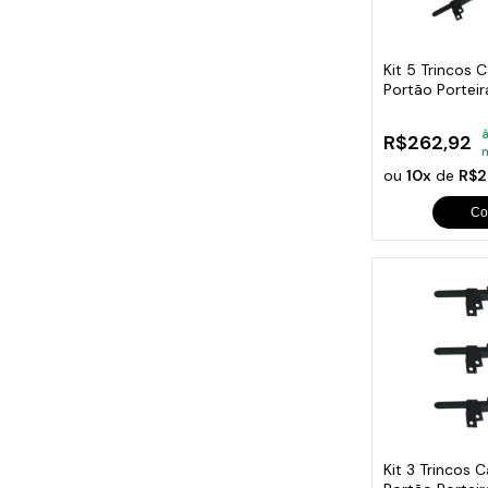
Cabo
Tam
Kit 5 Trincos 
Portão Portei
280mm
à
R$262,92
ou
10x
de
R$2
Co
Kit 3 Trincos 