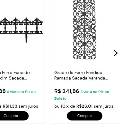
 Ferro Fundido
Grade de Ferro Fundido
Post
rdim Sacada
Ramada Sacada Varanda
Trip
 24x86cm
Escada 95x36cm
Pre
,38
R$ 241,86
R$ 
à vista no Pix ou
à vista no Pix ou
Boleto
Bole
e
R$11,33
sem juros
ou
10 x
de
R$26,01
sem juros
ou
1
Comprar
Comprar