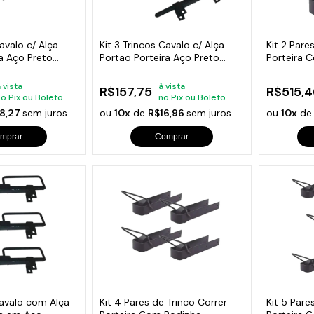
s de Fio Elétrico
pões e Tampas de Chão
Acess
Ver T
Cavalo c/ Alça
Kit 3 Trincos Cavalo c/ Alça
Kit 2 Pare
ra Aço Preto
Portão Porteira Aço Preto
Porteira 
280mm
350x70m
 vista
à vista
R$157,75
R$515,4
no Pix ou Boleto
no Pix ou Boleto
8,27
sem juros
ou
10x
de
R$16,96
sem juros
ou
10x
d
mprar
Comprar
Cavalo com Alça
Kit 4 Pares de Trinco Correr
Kit 5 Pare