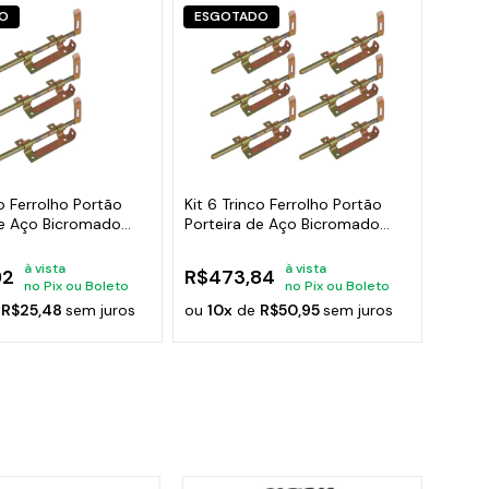
O
ESGOTADO
co Ferrolho Portão
Kit 6 Trinco Ferrolho Portão
de Aço Bicromado
Porteira de Aço Bicromado
260mm
à vista
à vista
92
R$473,84
no Pix ou Boleto
no Pix ou Boleto
e
R$25,48
sem juros
ou
10x
de
R$50,95
sem juros