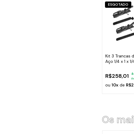
ESGOTADO
Kit 3 Trancas
Aço 1/4 x 1 x 
200mm
à
R$258,01
n
ou
10x
de
R$2
Os mai