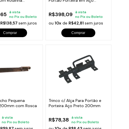
Com Rodinha
Portão Porteira em Aço
m
370mm
à vista
à vista
,65
R$398,09
no Pix ou Boleto
no Pix ou Boleto
e
R$138,57
sem juros
ou
10x
de
R$42,81
sem juros
Comprar
Comprar
acho Pequena
Trinco c/ Alça Para Portão e
2 200mm com Rosca
Porteira Aço Preto 200mm
à vista
à vista
R$78,38
no Pix ou Boleto
no Pix ou Boleto
e
R$9,87
sem juros
ou
10x
de
R$8,43
sem juros