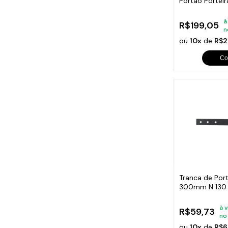
Portão Portei
370mm
à
R$199,05
n
ou
10x
de
R$2
Co
Tranca de Por
300mm N 130
à v
R$59,73
no
ou
10x
de
R$6