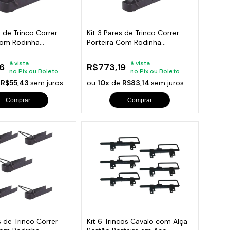
orios para Piscinas
udo
s de Trinco Correr
Kit 3 Pares de Trinco Correr
Com Rodinha
Porteira Com Rodinha
m
350x70mm
à vista
à vista
6
R$773,19
no Pix ou Boleto
no Pix ou Boleto
e
R$55,43
sem juros
ou
10x
de
R$83,14
sem juros
Comprar
Comprar
s de Trinco Correr
Kit 6 Trincos Cavalo com Alça