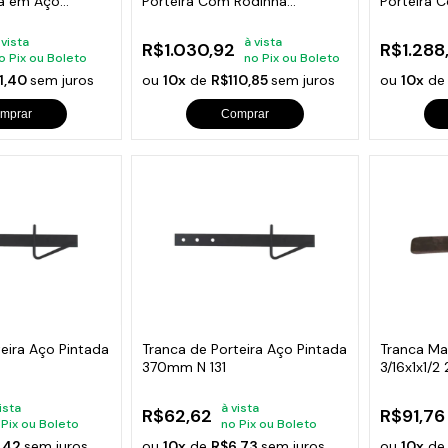
ra em Aço
Porteira Com Rodinha
Porteira 
350x70mm
350x70m
 vista
à vista
R$1.030,92
R$1.288
o Pix ou Boleto
no Pix ou Boleto
1,40
sem juros
ou
10x
de
R$110,85
sem juros
ou
10x
d
mprar
Comprar
teira Aço Pintada
Tranca de Porteira Aço Pintada
Tranca M
370mm N 131
3/16x1x1/
ista
à vista
R$62,62
R$91,76
 Pix ou Boleto
no Pix ou Boleto
,42
sem juros
ou
10x
de
R$6,73
sem juros
ou
10x
d