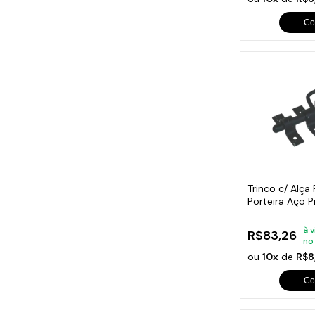
Co
Trinco c/ Alça
Porteira Aço
à v
R$83,26
no
ou
10x
de
R$8
Co