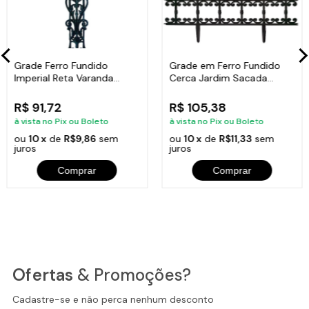
Grade Ferro Fundido
Grade em Ferro Fundido
Imperial Reta Varanda
Cerca Jardim Sacada
Sacada 80x15,5cm
Varanda 24x86cm
R$ 91,72
R$ 105,38
à vista no Pix ou Boleto
à vista no Pix ou Boleto
ou
10 x
de
R$9,86
sem
ou
10 x
de
R$11,33
sem
juros
juros
Comprar
Comprar
Ofertas
& Promoções?
Cadastre-se e não perca nenhum desconto