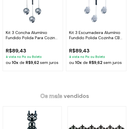
Kit 3 Concha Alumínio
Kit 3 Escumadeira Alumínio
Fundido Polida Para Cozinha
Fundido Polida Cozinha CB
CB 29cm
33cm
R$89,43
R$89,43
à vista no Pix ou Boleto
à vista no Pix ou Boleto
ou
10x
de
R$9,62
sem juros
ou
10x
de
R$9,62
sem juros
Os mais
vendidos