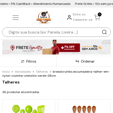
leto • 5% CashBack • Atendimento Humanizado
Frete Grátis • 10x sem juros •
Entre ou
0
Cadastre-se
Filtros
Ordenar
Início
>
Variedades
>
Talheres
>
breadcrumbs.escumadeira-talher-em-
nylon-cozinha-utensilio-verde-28cm
Talheres
36 produtos encontrados