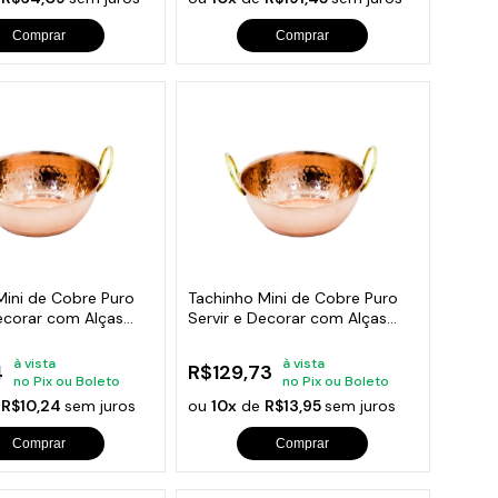
Comprar
Comprar
Mini de Cobre Puro
Tachinho Mini de Cobre Puro
Decorar com Alças
Servir e Decorar com Alças
14cm
à vista
à vista
4
R$129,73
no Pix ou Boleto
no Pix ou Boleto
e
R$10,24
sem juros
ou
10x
de
R$13,95
sem juros
Comprar
Comprar