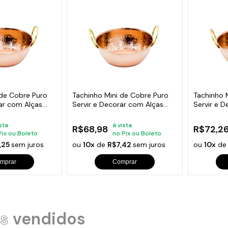
 de Cobre Puro
Tachinho Mini de Cobre Puro
Tachinho 
rar com Alças
Servir e Decorar com Alças
Servir e 
7,5cm
9cm
ista
à vista
R$68,98
R$72,2
Pix ou Boleto
no Pix ou Boleto
,25
sem juros
ou
10x
de
R$7,42
sem juros
ou
10x
d
mprar
Comprar
s
vendidos