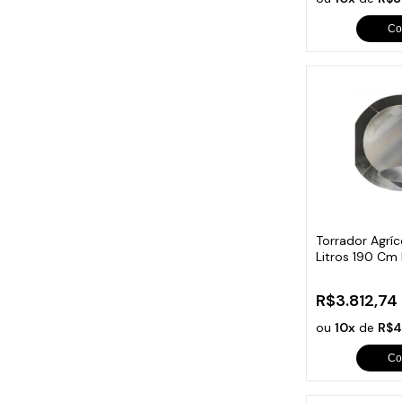
Co
Torrador Agrí
Litros 190 Cm
Continental
R$3.812,74
ou
10x
de
R$4
Co