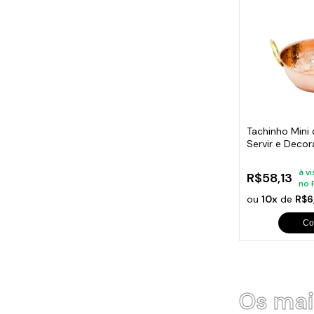
Tachinho Mini
Servir e Deco
6,5cm
à v
R$58,13
no 
ou
10x
de
R$6
Co
Os mai