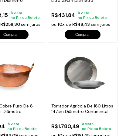
cm Diâmetro
Litro 29cm Diâmetro
à vista
à vista
,15
R$431,84
no Pix ou Boleto
no Pix ou Boleto
e
R$258,30
sem juros
ou
10x
de
R$46,43
sem juros
Comprar
Comprar
Cobre Puro De 8
Torrador Agrícola De 180 Litros
m Diâmetro
147cm Diâmetro Continental
à vista
à vista
04
R$1.780,49
no Pix ou Boleto
no Pix ou Boleto
e
R$64,09
sem juros
ou
10x
de
R$191,45
sem juros