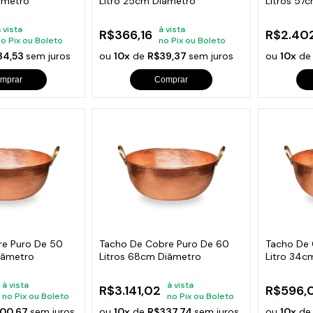
âmetro
Litro 25cm Diâmetro
Litros 57
 vista
à vista
R$366,16
R$2.402
no Pix ou Boleto
no Pix ou Boleto
34,53
sem juros
ou
10x
de
R$39,37
sem juros
ou
10x
d
mprar
Comprar
re Puro De 50
Tacho De Cobre Puro De 60
Tacho De 
iâmetro
Litros 68cm Diâmetro
Litro 34c
à vista
à vista
R$3.141,02
R$596,
no Pix ou Boleto
no Pix ou Boleto
00,67
sem juros
ou
10x
de
R$337,74
sem juros
ou
10x
d