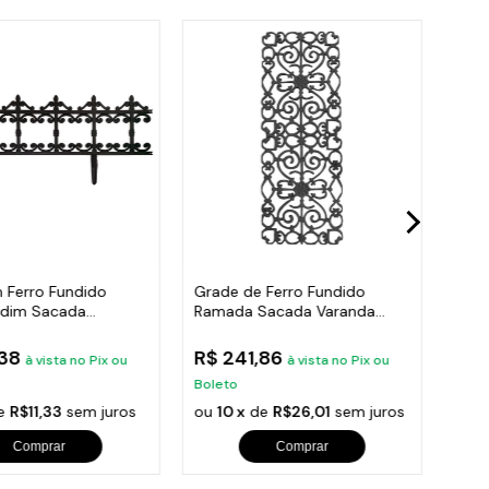
 Ferro Fundido
Grade de Ferro Fundido
Post
rdim Sacada
Ramada Sacada Varanda
Trip
 24x86cm
Escada 95x36cm
Pre
,38
R$ 241,86
R$ 
à vista no Pix ou
à vista no Pix ou
Boleto
Bole
e
R$11,33
sem juros
ou
10 x
de
R$26,01
sem juros
ou
1
Comprar
Comprar