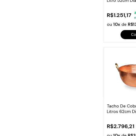
Litro 52cm Di
à
R$1.251,17
ou
10x
de
R$1
Co
Tacho De Cob
Litros 62cm D
R$2.796,21
ou
10x
de
R$3