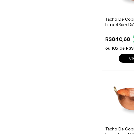
Cabo
Tam
Tacho De Cobr
Litro 43cm Di
R$840,68
ou
10x
de
R$9
Co
Tacho De Cob