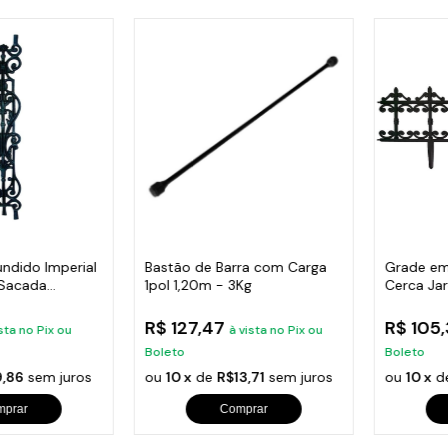
undido Imperial
Bastão de Barra com Carga
Grade em
 Sacada
1pol 1,20m - 3Kg
Cerca Ja
Varanda
R$ 127,47
R$ 105
sta no Pix ou
à vista no Pix ou
Boleto
Boleto
,86
sem juros
ou
10 x
de
R$13,71
sem juros
ou
10 x
d
mprar
Comprar