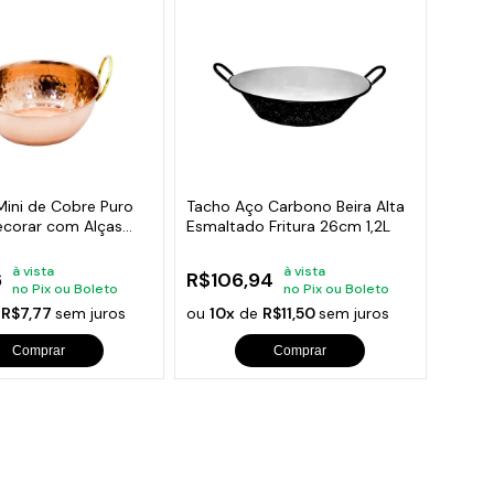
Mini de Cobre Puro
Tacho Aço Carbono Beira Alta
Decorar com Alças
Esmaltado Fritura 26cm 1,2L
à vista
à vista
6
R$106,94
no Pix ou Boleto
no Pix ou Boleto
e
R$7,77
sem juros
ou
10x
de
R$11,50
sem juros
Comprar
Comprar