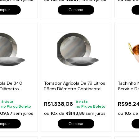
mprar
Comprar
cola De 340
Torrador Agrícola De 79 Litros
Tachinho 
 Diâmetro
116cm Diâmetro Continental
Servir e 
12cm
à vista
à vista
R$1.338,06
R$95,2
no Pix ou Boleto
no Pix ou Boleto
09,97
sem juros
ou
10x
de
R$143,88
sem juros
ou
10x
d
mprar
Comprar