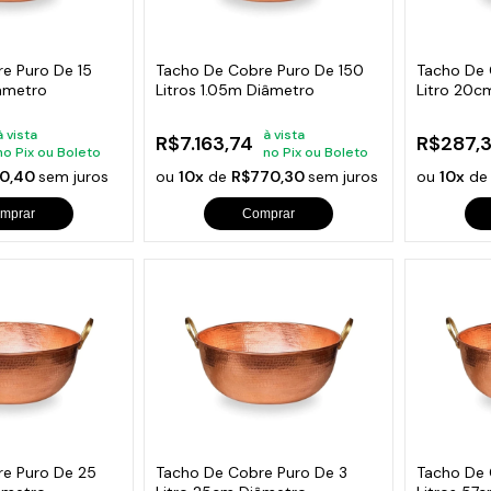
s de Fio Elétrico
pões e Tampas de Chão
Acess
Ver T
e Puro De 15
Tacho De Cobre Puro De 150
Tacho De 
âmetro
Litros 1.05m Diâmetro
Litro 20c
à vista
à vista
R$7.163,74
R$287,
no Pix ou Boleto
no Pix ou Boleto
0,40
sem juros
ou
10x
de
R$770,30
sem juros
ou
10x
d
mprar
Comprar
re Puro De 25
Tacho De Cobre Puro De 3
Tacho De 