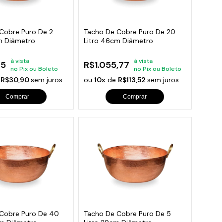
orios para Piscinas
udo
Cobre Puro De 2
Tacho De Cobre Puro De 20
m Diâmetro
Litro 46cm Diâmetro
à vista
à vista
35
R$1.055,77
no Pix ou Boleto
no Pix ou Boleto
e
R$30,90
sem juros
ou
10x
de
R$113,52
sem juros
Comprar
Comprar
Cobre Puro De 40
Tacho De Cobre Puro De 5