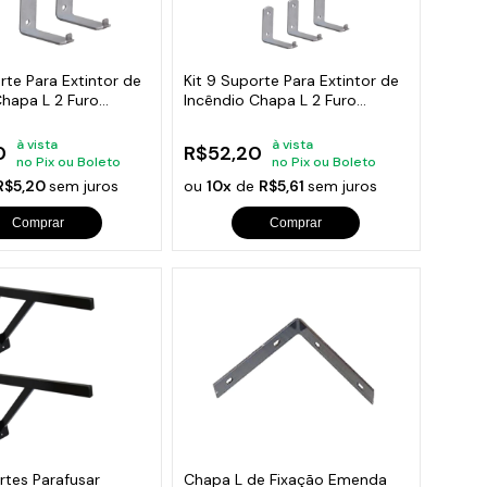
orios para Piscinas
udo
rte Para Extintor de
Kit 9 Suporte Para Extintor de
Chapa L 2 Furo
Incêndio Chapa L 2 Furo
6x5cm
à vista
à vista
0
R$52,20
no Pix ou Boleto
no Pix ou Boleto
R$5,20
sem juros
ou
10x
de
R$5,61
sem juros
Comprar
Comprar
rtes Parafusar
Chapa L de Fixação Emenda