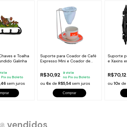
Chaves e Toalha
Suporte para Coador de Café
Suporte p
undido Galinha
Expresso Mini e Coador de
e Xaxins 
Pano
vista
à vista
R$30,92
R$70,12
 Pix ou Boleto
no Pix ou Boleto
,46
sem juros
ou
6x
de
R$5,54
sem juros
ou
10x
d
mprar
Comprar
s
vendidos