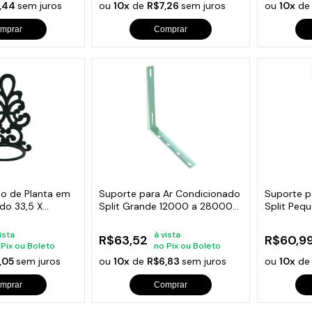
,44
sem juros
ou
10x
de
R$7,26
sem juros
ou
10x
d
mprar
Comprar
so de Planta em
Suporte para Ar Condicionado
Suporte p
do 33,5 X
Split Grande 12000 a 28000
Split Peq
Btus
ista
à vista
R$63,52
R$60,9
 Pix ou Boleto
no Pix ou Boleto
,05
sem juros
ou
10x
de
R$6,83
sem juros
ou
10x
d
mprar
Comprar