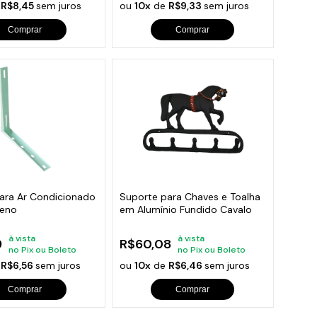
e
R$8,45
sem juros
ou
10x
de
R$9,33
sem juros
Comprar
Comprar
ara Ar Condicionado
Suporte para Chaves e Toalha
ueno
em Alumínio Fundido Cavalo
à vista
à vista
9
R$60,08
no Pix ou Boleto
no Pix ou Boleto
e
R$6,56
sem juros
ou
10x
de
R$6,46
sem juros
Comprar
Comprar