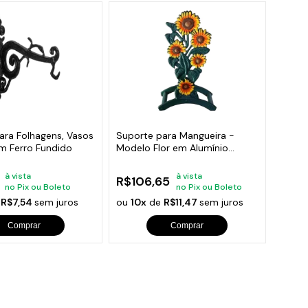
ara Folhagens, Vasos
Suporte para Mangueira -
em Ferro Fundido
Modelo Flor em Alumínio
Fundido
à vista
à vista
R$106,65
no Pix ou Boleto
no Pix ou Boleto
e
R$7,54
sem juros
ou
10x
de
R$11,47
sem juros
Comprar
Comprar