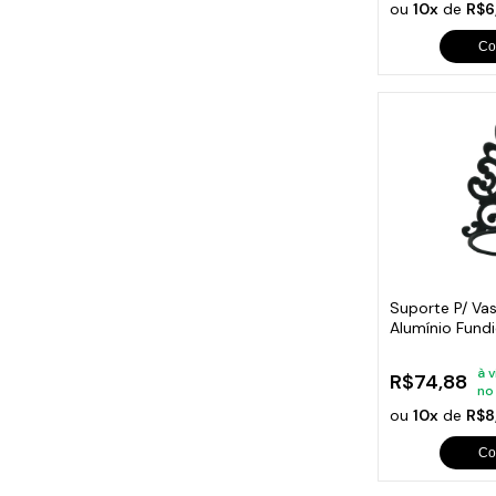
ou
10x
de
R$6
Co
Suporte P/ Va
Alumínio Fundi
23,5cm
à v
R$74,88
no
ou
10x
de
R$8
Co