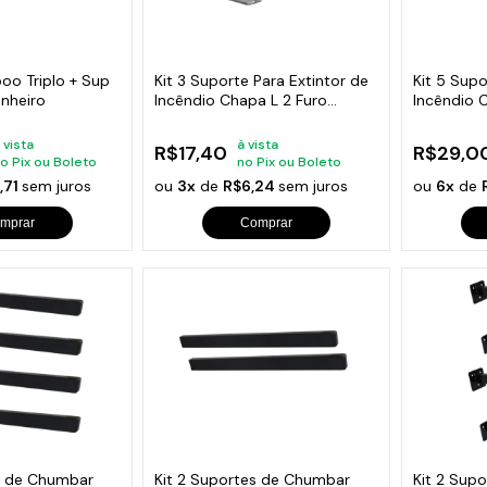
s de Fio Elétrico
pões e Tampas de Chão
Acess
Ver T
oo Triplo + Sup
Kit 3 Suporte Para Extintor de
Kit 5 Supo
anheiro
Incêndio Chapa L 2 Furo
Incêndio 
6x5cm
6x5cm
 vista
à vista
R$17,40
R$29,0
o Pix ou Boleto
no Pix ou Boleto
1,71
sem juros
ou
3x
de
R$6,24
sem juros
ou
6x
de
mprar
Comprar
s de Chumbar
Kit 2 Suportes de Chumbar
Kit 2 Supo