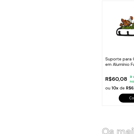
Suporte para 
em Alumínio F
à 
R$60,08
no
ou
10x
de
R$6
Co
Os mai