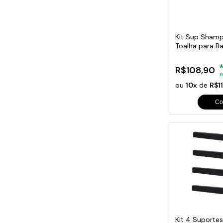
Cabo
Tam
Kit Sup Shamp
Toalha para B
à
R$108,90
n
ou
10x
de
R$1
Co
Kit 4 Suporte