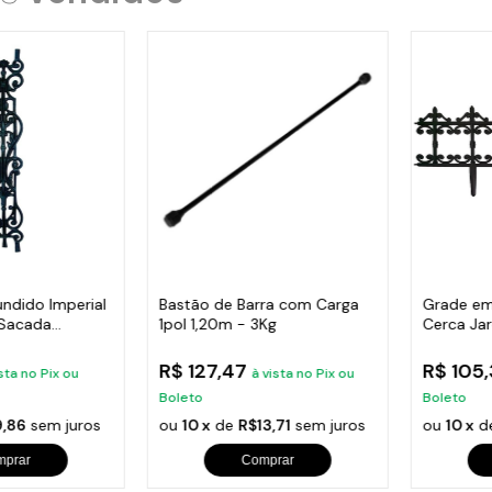
undido Imperial
Bastão de Barra com Carga
Grade em
 Sacada
1pol 1,20m - 3Kg
Cerca Ja
Varanda
R$ 127,47
R$ 105
sta no Pix ou
à vista no Pix ou
Boleto
Boleto
,86
sem juros
ou
10 x
de
R$13,71
sem juros
ou
10 x
d
mprar
Comprar