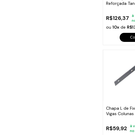
Reforçada Ta
40x20cm
à
R$126,37
n
ou
10x
de
R$1
Co
Chapa L de F
Vigas Colunas
25x25cm
à v
R$59,92
no