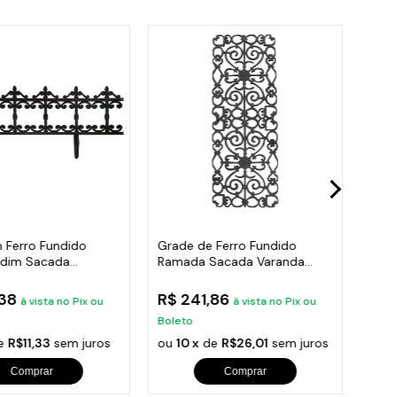
 Ferro Fundido
Grade de Ferro Fundido
Post
rdim Sacada
Ramada Sacada Varanda
Trip
 24x86cm
Escada 95x36cm
Pre
,38
R$ 241,86
R$ 
à vista no Pix ou
à vista no Pix ou
Boleto
Bole
e
R$11,33
sem juros
ou
10 x
de
R$26,01
sem juros
ou
1
Comprar
Comprar