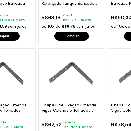
nque Bancada
Reforçada Tanque Bancada
Bancada P
40x20cm
40x20cm
 vista
à vista
R$63,18
R$90,3
o Pix ou Boleto
no Pix ou Boleto
3,59
sem juros
ou
10x
de
R$6,79
sem juros
ou
10x
d
mprar
Comprar
ixação Emenda
Chapa L de Fixação Emenda
Chapa L d
 e Telhados
Vigas Colunas e Telhados
Vigas Col
30x30cm
35x35cm
ista
à vista
R$67,52
R$78,5
 Pix ou Boleto
no Pix ou Boleto