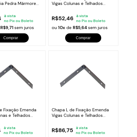
ia Pedra Mármore
Vigas Colunas e Telhados
20x20cm
à vista
à vista
4
R$52,46
no Pix ou Boleto
no Pix ou Boleto
e
R$9,71
sem juros
ou
10x
de
R$5,64
sem juros
Comprar
Comprar
e Fixação Emenda
Chapa L de Fixação Emenda
unas e Telhados
Vigas Colunas e Telhados
40x40cm
à vista
à vista
4
R$86,75
no Pix ou Boleto
no Pix ou Boleto