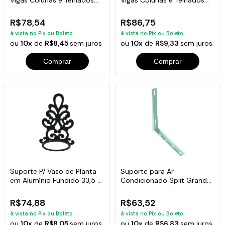
35x35cm
40x40cm
R$78,54
R$86,75
à vista no Pix ou Boleto
à vista no Pix ou Boleto
ou
10x
de
R$8,45
sem juros
ou
10x
de
R$9,33
sem juros
Comprar
Comprar
Suporte P/ Vaso de Planta
Suporte para Ar
em Alumínio Fundido 33,5 X
Condicionado Split Grande
23,5cm
12000 a 28000 Btus
R$74,88
R$63,52
à vista no Pix ou Boleto
à vista no Pix ou Boleto
ou
10x
de
R$8,05
sem juros
ou
10x
de
R$6,83
sem juros