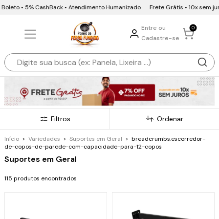
to • 5% CashBack • Atendimento Humanizado
Frete Grátis • 10x sem juros • 7
Entre ou
0
Cadastre-se
Filtros
Ordenar
Início
>
Variedades
>
Suportes em Geral
>
breadcrumbs.escorredor-
de-copos-de-parede-com-capacidade-para-12-copos
Suportes em Geral
115 produtos encontrados