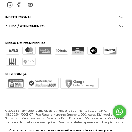
INSTITUCIONAL
AJUDA / ATENDIMENTO
MEIOS DE PAGAMENTO
SEGURANÇA
© 2026 | Shopmaster Comércio de Utilidades e Suprimentos Ltda | CNPJ:
38.659.541/0001-07 | Rua Rosana Noronha Guarany, 200, Icaraí, Divinópolis-MG |
Todos os direitos reservados. Panela de Ferro Fundido. * Ofertas e promoções válidas
por tempo limitado, sem aviso prévio. Caso os produtos apresentem divergências de
valores, o preço válido é o do carrinho de compras. Cupons de desconto possuem
Ao navegar por este site
você aceita o uso de cookies
para
número máximo de utilização e podem ser encerrados a qualquer momento, de acordo