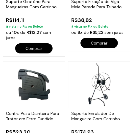
Suporte Giratório Para
Suporte Fixação de Viga
Mangueiras Com Carrinho
Meia Parede Para Telhado
de Ferro
3/16x2 pol
R$114,11
R$38,82
à vista no Pix ou Boleto
à vista no Pix ou Boleto
ou
10x
de
R$12,27
sem
ou
8x
de
R$5,22
sem juros
juros
Comprar
Comprar
Contra Peso Dianteiro Para
Suporte Enrolador De
Trator em Ferro Fundido
Mangueira Com Carrinho
46x46x4cm
94x38x25cm
R$523,20
R$174,93