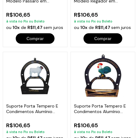
Modelo Pássaro em
Modelo Regador em
Alumínio Fundido
Alumínio Fundido
R$106,65
R$106,65
à vista no Pix ou Boleto
à vista no Pix ou Boleto
ou
10x
de
R$11,47
sem juros
ou
10x
de
R$11,47
sem juros
Comprar
Comprar
Suporte Porta Tempero E
Suporte Porta Tempero E
Condimentos Alumínio
Condimentos Alumínio
Fundido Boi
Fundido Galo
R$106,65
R$106,65
à vista no Pix ou Boleto
à vista no Pix ou Boleto
ou
10x
de
R$11,47
sem juros
ou
10x
de
R$11,47
sem juros