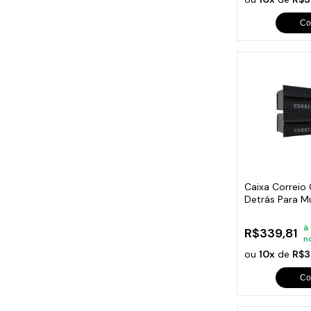
Co
Caixa Correio
Detrás Para M
Módulos
à
R$339,81
n
ou
10x
de
R$3
Co