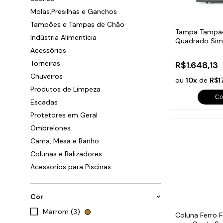
Cabo
Tam
Molas,Presilhas e Ganchos
Tampões e Tampas de Chão
Tampa Tampã
Indústria Alimentícia
Quadrado Simp
Fundido 100x
Acessórios
Torneiras
R$1.648,13
Chuveiros
ou
10x
de
R$1
Produtos de Limpeza
Co
Escadas
Protetores em Geral
Ombrelones
Cama, Mesa e Banho
Colunas e Balizadores
Acessorios para Piscinas
Cor
Marrom (3)
Coluna Ferro 