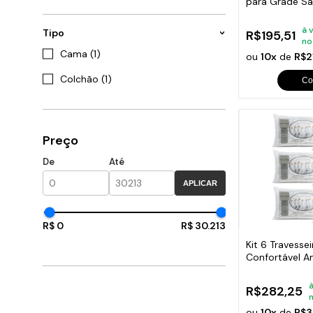
para Grade S
108x06cm
à 
Tipo
R$195,51
no
Cama (1)
ou
10x
de
R$2
Colchão (1)
Co
Preço
De
Até
APLICAR
R$ 0
R$ 30.213
Kit 6 Travess
Confortável A
70x50cm
à
R$282,25
ou
10x
de
R$3