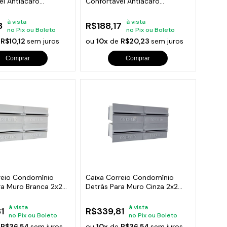
el Antiacaro
Confortável Antiacaro
70x50cm
à vista
à vista
8
R$188,17
no Pix ou Boleto
no Pix ou Boleto
e
R$10,12
sem juros
ou
10x
de
R$20,23
sem juros
Comprar
Comprar
reio Condomínio
Caixa Correio Condomínio
ra Muro Branca 2x2
Detrás Para Muro Cinza 2x2
Módulos
à vista
à vista
1
R$339,81
no Pix ou Boleto
no Pix ou Boleto
e
R$36,54
sem juros
ou
10x
de
R$36,54
sem juros