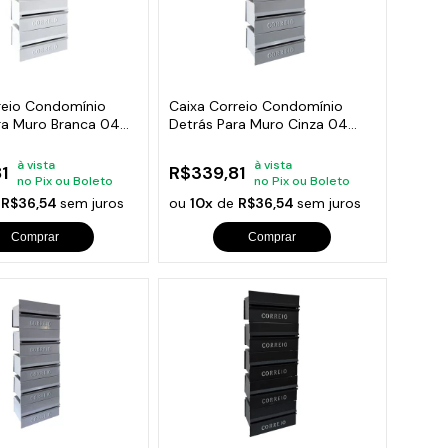
reio Condomínio
Caixa Correio Condomínio
ra Muro Branca 04
Detrás Para Muro Cinza 04
Módulos
à vista
à vista
1
R$339,81
no Pix ou Boleto
no Pix ou Boleto
e
R$36,54
sem juros
ou
10x
de
R$36,54
sem juros
Comprar
Comprar