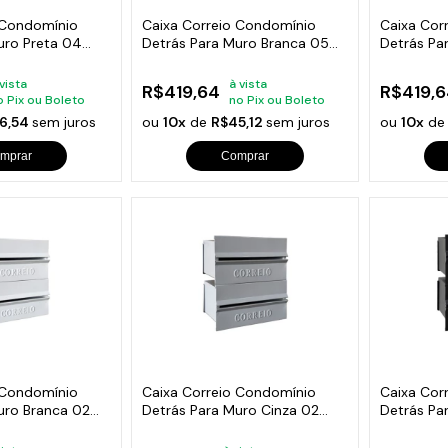
 Condomínio
Caixa Correio Condomínio
Caixa Cor
uro Preta 04
Detrás Para Muro Branca 05
Detrás Pa
Módulos
Módulos
 vista
à vista
R$419,64
R$419,6
o Pix ou Boleto
no Pix ou Boleto
6,54
sem juros
ou
10x
de
R$45,12
sem juros
ou
10x
d
mprar
Comprar
 Condomínio
Caixa Correio Condomínio
Caixa Cor
uro Branca 02
Detrás Para Muro Cinza 02
Detrás Pa
Módulos
Módulos