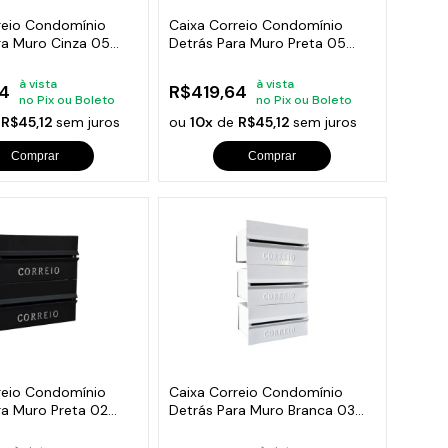
reio Condomínio
Caixa Correio Condomínio
ra Muro Cinza 05
Detrás Para Muro Preta 05
Módulos
à vista
à vista
4
R$419,64
no Pix ou Boleto
no Pix ou Boleto
e
R$45,12
sem juros
ou
10x
de
R$45,12
sem juros
Comprar
Comprar
reio Condomínio
Caixa Correio Condomínio
ra Muro Preta 02
Detrás Para Muro Branca 03
Módulos