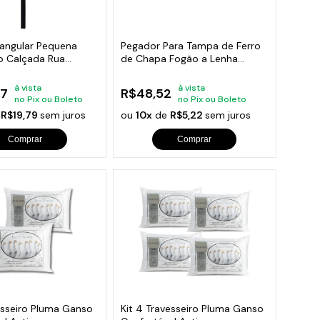
orios para Piscinas
udo
tangular Pequena
Pegador Para Tampa de Ferro
 Calçada Rua
de Chapa Fogão a Lenha
0cm
15,5x5cm
à vista
à vista
07
R$48,52
no Pix ou Boleto
no Pix ou Boleto
e
R$19,79
sem juros
ou
10x
de
R$5,22
sem juros
Comprar
Comprar
esseiro Pluma Ganso
Kit 4 Travesseiro Pluma Ganso