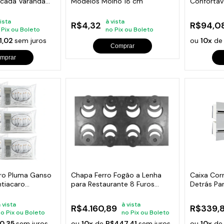
acada Varanda
Modelos Molho 18 cm
Confortáv
70x50cm
vista
à vista
R$4,32
R$94,0
 Pix ou Boleto
no Pix ou Boleto
1,02
sem juros
ou
10x
d
Comprar
mprar
eiro Pluma Ganso
Chapa Ferro Fogão a Lenha
Caixa Cor
ntiacaro
para Restaurante 8 Furos
Detrás Pa
133x72cm
Módulos
 vista
à vista
R$4.160,89
R$339,8
no Pix ou Boleto
no Pix ou Boleto
0,35
sem juros
ou
10x
de
R$447,41
sem juros
ou
10x
d