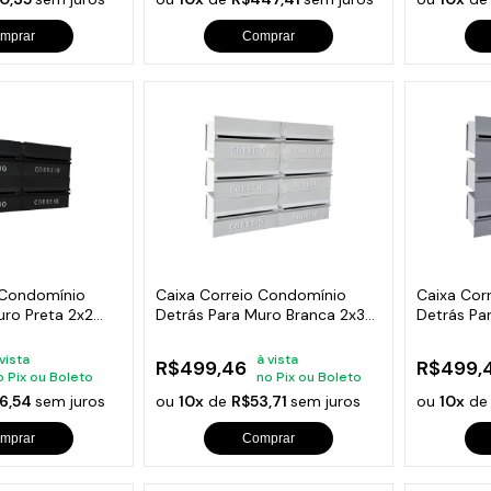
mprar
Comprar
 Condomínio
Caixa Correio Condomínio
Caixa Cor
uro Preta 2x2
Detrás Para Muro Branca 2x3
Detrás Pa
Módulos
Módulos
 vista
à vista
R$499,46
R$499,
o Pix ou Boleto
no Pix ou Boleto
6,54
sem juros
ou
10x
de
R$53,71
sem juros
ou
10x
d
mprar
Comprar