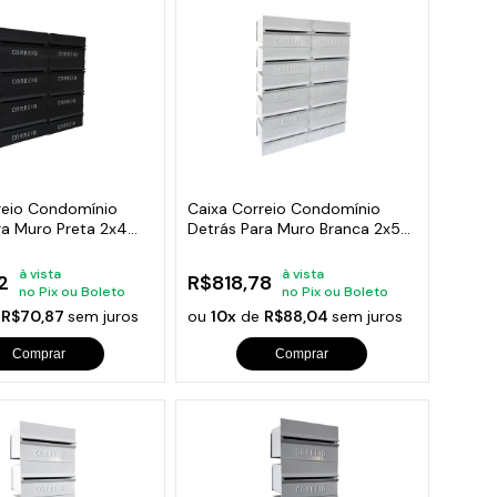
reio Condomínio
Caixa Correio Condomínio
ra Muro Preta 2x4
Detrás Para Muro Branca 2x5
Módulos
à vista
à vista
2
R$818,78
no Pix ou Boleto
no Pix ou Boleto
e
R$70,87
sem juros
ou
10x
de
R$88,04
sem juros
Comprar
Comprar