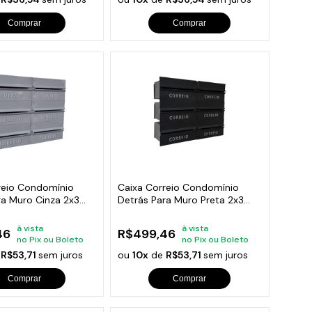
Comprar
Comprar
reio Condomínio
Caixa Correio Condomínio
ra Muro Cinza 2x3
Detrás Para Muro Preta 2x3
Módulos
à vista
à vista
46
R$499,46
no Pix ou Boleto
no Pix ou Boleto
e
R$53,71
sem juros
ou
10x
de
R$53,71
sem juros
Comprar
Comprar