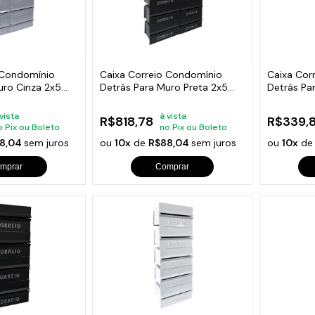
 Condomínio
Caixa Correio Condomínio
Caixa Cor
uro Cinza 2x5
Detrás Para Muro Preta 2x5
Detrás Pa
Módulos
Módulos
 vista
à vista
R$818,78
R$339,8
o Pix ou Boleto
no Pix ou Boleto
8,04
sem juros
ou
10x
de
R$88,04
sem juros
ou
10x
d
mprar
Comprar