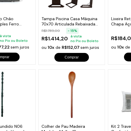
s de Fio Elétrico
pões e Tampas de Chão
Acess
Ver T
o Chão
Tampa Piscina Casa Máquina
Lixeira Re
les Ferro
70x70 Articulada Rebaixada
Chapa Aço
100cm
Marrom
60x40x2
R$1.789,00
- 15%
à vista
à vista
R$184,
R$1.414,20
no Pix ou Boleto
no Pix ou Boleto
77,22
sem juros
ou
10x
d
ou
10x
de
R$152,07
sem juros
mprar
Comprar
Fundido N06
Colher de Pau Madeira
Kit 2 Trav