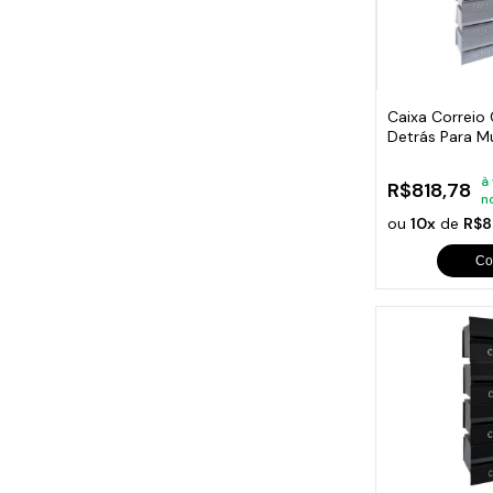
Caixa Correio
Detrás Para M
Módulos
à
R$818,78
n
ou
10x
de
R$8
Co