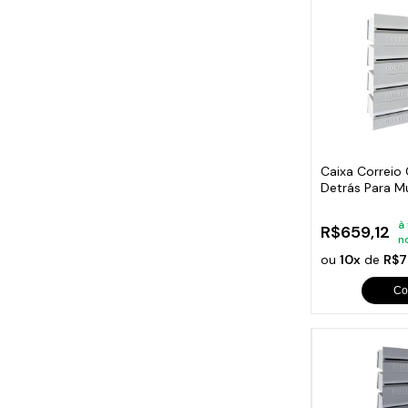
Caixa Correio
Detrás Para M
Módulos
à
R$659,12
n
ou
10x
de
R$7
Co