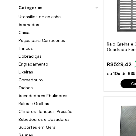
Ara
P
G
B
Sand
Categorias
Chu
Cai
P
G
T
F
C
Utensílios de cozinha
P
G
C
P
Aramados
C
P
G
S
S
Caixas
C
P
S
Caça
Peças para Carrocerias
C
Ralo Grelha e 
P
P
c
Trincos
C
Quadrado Fer
F
Esgoto 60x6
Dobradiças
C
Peça
G
R$529,42
Engradamento
C
Trin
O
Dob
Lixeiras
C
ou
10x
de
R$5
Eng
S
Comedouro
C
Lixe
Co
Q
Com
Tachos
C
Tac
Acendedores Ebulidores
C
Ace
Ralo
Ralos e Grelhas
C
Cili
Cilindros, Tanques, Pressão
C
Beb
Bebedouros e Dosadores
Sup
Sau
Suportes em Geral
Mola
Saunas