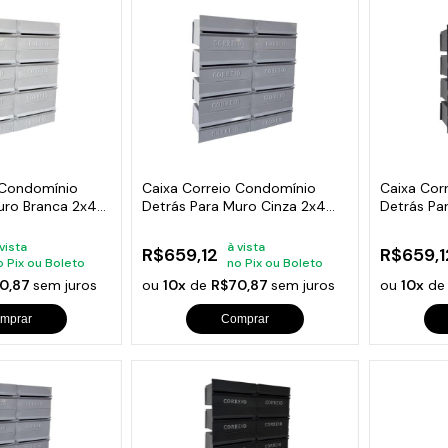
 Condomínio
Caixa Correio Condomínio
Caixa Cor
uro Branca 2x4
Detrás Para Muro Cinza 2x4
Detrás Pa
Módulos
Módulos
 vista
à vista
R$659,12
R$659,1
o Pix ou Boleto
no Pix ou Boleto
0,87
sem juros
ou
10x
de
R$70,87
sem juros
ou
10x
d
mprar
Comprar