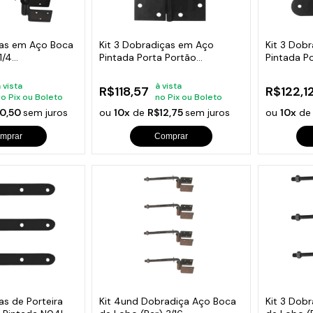
s de Fio Elétrico
pões e Tampas de Chão
Acess
Ver T
ças em Aço Boca
Kit 3 Dobradiças em Aço
Kit 3 Dob
1/4
Pintada Porta Portão
Pintada P
m
Reforçadas N105
Reforçada
 vista
à vista
R$118,57
R$122,1
no Pix ou Boleto
no Pix ou Boleto
0,50
sem juros
ou
10x
de
R$12,75
sem juros
ou
10x
d
mprar
Comprar
as de Porteira
Kit 4und Dobradiça Aço Boca
Kit 3 Dob