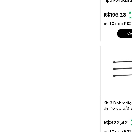
Tipo Ferradur
à
R$195,23
n
ou
10x
de
R$2
Co
Kit 3 Dobradi
de Porco 5/8
R$322,42
ou
10x
de
R$3