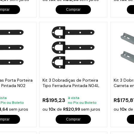
mprar
Comprar
as Porta Porteira
Kit 3 Dobradiças de Porteira
Kit 3 Dob
a Pintada N02
Tipo Ferradura Pintada N04L
Carreta 
3/16
vista
à vista
R$195,23
R$175,8
 Pix ou Boleto
no Pix ou Boleto
4,64
sem juros
ou
10x
de
R$20,99
sem juros
ou
10x
d
mprar
Comprar