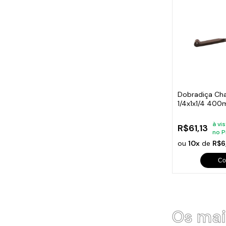
Dobradiça Cha
1/4x1x1/4 40
à vi
R$61,13
no P
ou
10x
de
R$6
Co
Os mai