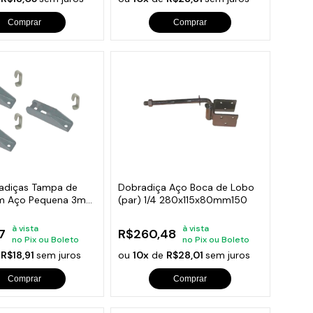
Comprar
Comprar
radiças Tampa de
Dobradiça Aço Boca de Lobo
em Aço Pequena 3mm
(par) 1/4 280x115x80mm150
à vista
à vista
7
R$260,48
no Pix ou Boleto
no Pix ou Boleto
e
R$18,91
sem juros
ou
10x
de
R$28,01
sem juros
Comprar
Comprar