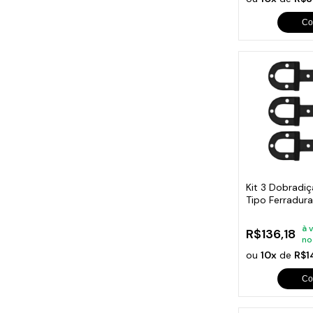
Co
Kit 3 Dobradiç
Tipo Ferradur
à 
R$136,18
no
ou
10x
de
R$1
Co