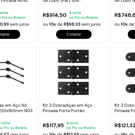
a Pintada N04L
de Lobo (Par) 3/16
de Lobo (P
280x115x65mm
280x115
 vista
à vista
R$914,50
R$748,
o Pix ou Boleto
no Pix ou Boleto
0,99
sem juros
ou
10x
de
R$98,33
sem juros
ou
10x
d
mprar
Comprar
ças em Aço Nó
Kit 3 Dobradiças em Aço
Kit 3 Dob
 220x160mm N03
Pintada Porta Portão
Pintada P
Reforçadas N105
Reforçada
à vista
à vista
R$117,95
R$121,3
no Pix ou Boleto
no Pix ou Boleto
4,67
sem juros
ou
10x
de
R$12,68
sem juros
ou
10x
d