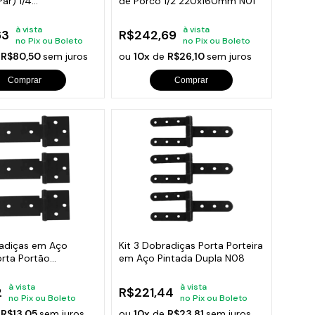
ar) 1/4
de Porco 1/2 220x160mm N01
x80mm
à vista
à vista
63
R$242,69
no Pix ou Boleto
no Pix ou Boleto
e
R$80,50
sem juros
ou
10x
de
R$26,10
sem juros
Comprar
Comprar
radiças em Aço
Kit 3 Dobradiças Porta Porteira
orta Portão
em Aço Pintada Dupla N08
s N108
à vista
à vista
2
R$221,44
no Pix ou Boleto
no Pix ou Boleto
e
R$13,05
sem juros
ou
10x
de
R$23,81
sem juros