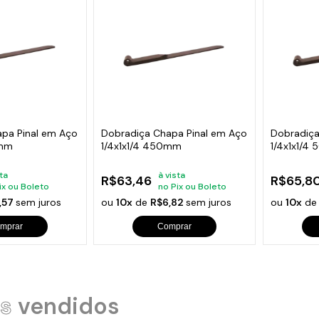
pa Pinal em Aço
Dobradiça Chapa Pinal em Aço
Dobradiça
0mm
1/4x1x1/4 450mm
1/4x1x1/4
sta
à vista
R$63,46
R$65,8
ix ou Boleto
no Pix ou Boleto
,57
sem juros
ou
10x
de
R$6,82
sem juros
ou
10x
d
mprar
Comprar
s
vendidos