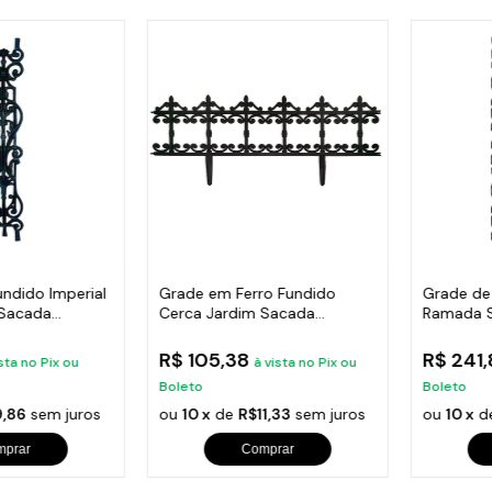
undido Imperial
Grade em Ferro Fundido
Grade de
 Sacada
Cerca Jardim Sacada
Ramada 
Varanda 24x86cm
Escada 
R$ 105,38
R$ 241
sta no Pix ou
à vista no Pix ou
Boleto
Boleto
,86
sem juros
ou
10 x
de
R$11,33
sem juros
ou
10 x
d
mprar
Comprar