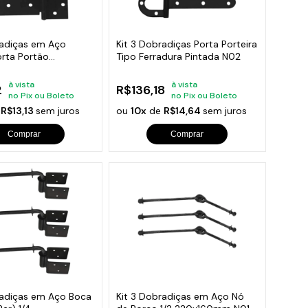
orios para Piscinas
udo
radiças em Aço
Kit 3 Dobradiças Porta Porteira
orta Portão
Tipo Ferradura Pintada N02
s N108
à vista
à vista
2
R$136,18
no Pix ou Boleto
no Pix ou Boleto
e
R$13,13
sem juros
ou
10x
de
R$14,64
sem juros
Comprar
Comprar
radiças em Aço Boca
Kit 3 Dobradiças em Aço Nó