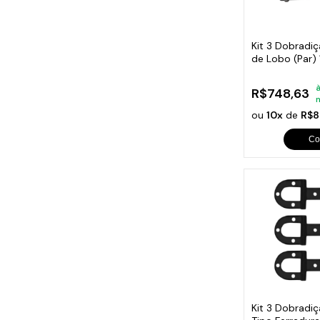
Cabo
Tam
Kit 3 Dobradi
de Lobo (Par) 
280x115x80m
à
R$748,63
ou
10x
de
R$8
Co
Kit 3 Dobradiç