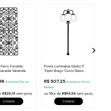
 Ferro Fundido
Poste Luminária Globo P
Post
Sacada Varanda
Triplo Braço Curvo Baixo
Roma
95x36cm
Preto 300cm
300
,86
R$ 507,25
R$ 
à vista no Pix ou
à vista no Pix ou
Boleto
Bole
e
R$26,01
sem juros
ou
10 x
de
R$54,54
sem juros
ou
1
Comprar
Comprar