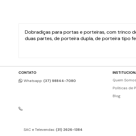
Dobradiças para portas e porteiras, com trinco de correr. Dobra
duas partes, de porteira dupla, de porteira tipo f
CONTATO
INSTITUCION
Quem Somo
Whatsapp:
(37) 98844-7080
Políticas de 
Blog
SAC e Televendas:
(31) 2626-1384