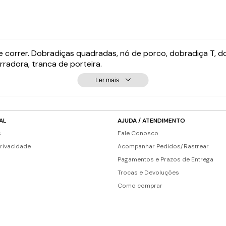
diças quadradas, nó de porco, dobradiça T, dobradiça H, boca de lobo, dobradi
erradora, tranca de porteira.
Ler mais
AL
AJUDA / ATENDIMENTO
s
Fale Conosco
Privacidade
Acompanhar Pedidos/Rastrear
Pagamentos e Prazos de Entrega
Trocas e Devoluções
Como comprar