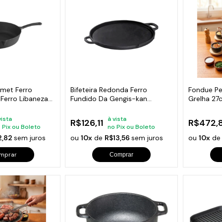
s de Fio Elétrico
pões e Tampas de Chão
Acess
Ver T
rmet Ferro
Bifeteira Redonda Ferro
Fondue Pe
Ferro Libaneza
Fundido Da Gengis-kan
Grelha 27
Libaneza 32 Cm
Curado
vista
à vista
R$126,11
R$472,
 Pix ou Boleto
no Pix ou Boleto
2,82
sem juros
ou
10x
de
R$13,56
sem juros
ou
10x
d
mprar
Comprar