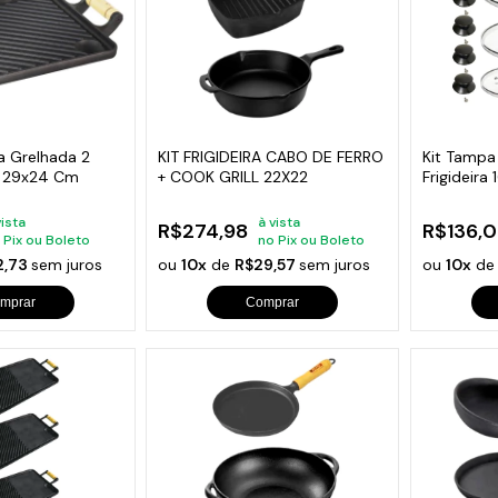
a Grelhada 2
KIT FRIGIDEIRA CABO DE FERRO
Kit Tampa
a 29x24 Cm
+ COOK GRILL 22X22
Frigideira
Extra
vista
à vista
R$274,98
R$136,0
 Pix ou Boleto
no Pix ou Boleto
2,73
sem juros
ou
10x
de
R$29,57
sem juros
ou
10x
d
mprar
Comprar