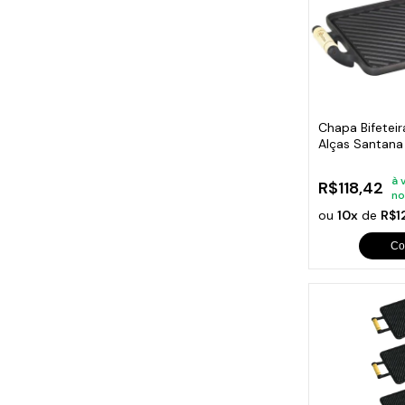
Chapa Bifeteir
Alças Santan
à 
R$118,42
no
ou
10x
de
R$1
Co