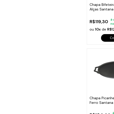
Chapa Bifeteir
Alças Santan
à 
R$119,30
no
ou
10x
de
R$1
Co
Chapa Picanhei
Ferro Santan
à