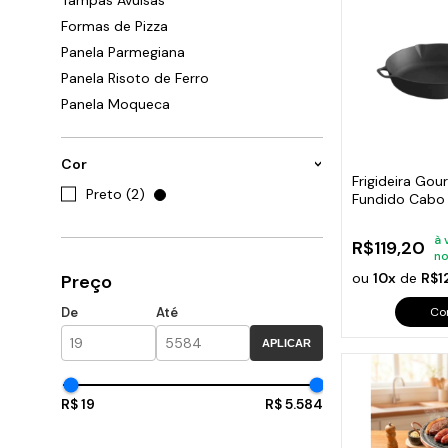
Tampas Avulsas
Cabo
Tam
Formas de Pizza
Panela Parmegiana
Panela Risoto de Ferro
Panela Moqueca
Cor
Frigideira Gou
Preto (2)
Fundido Cabo 
26 Cm
à 
R$119,20
no
ou
10x
de
R$1
Preço
Co
De
Até
APLICAR
R$ 19
R$ 5.584