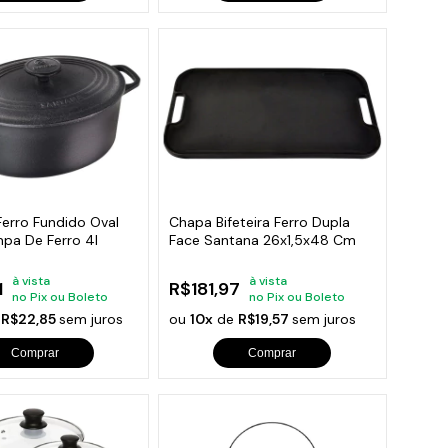
Ferro Fundido Oval
Chapa Bifeteira Ferro Dupla
mpa De Ferro 4l
Face Santana 26x1,5x48 Cm
à vista
à vista
1
R$181,97
no Pix ou Boleto
no Pix ou Boleto
e
R$22,85
sem juros
ou
10x
de
R$19,57
sem juros
Comprar
Comprar