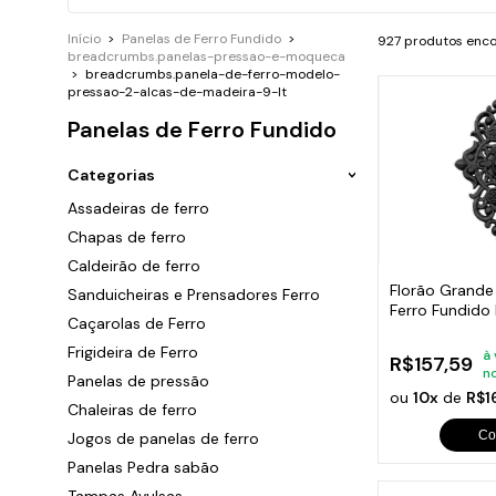
Ara
P
G
B
Sand
Chu
Cai
Início
>
Panelas de Ferro Fundido
>
927 produtos enc
P
G
T
F
breadcrumbs.panelas-pressao-e-moqueca
C
P
G
C
>
breadcrumbs.panela-de-ferro-modelo-
P
C
pressao-2-alcas-de-madeira-9-lt
P
G
S
S
C
Panelas de Ferro Fundido
P
S
Caça
C
P
P
Categorias
c
C
F
C
Assadeiras de ferro
Peça
G
C
Chapas de ferro
Trin
O
Dob
C
Caldeirão de ferro
Eng
S
Florão Grand
Sanduicheiras e Prensadores Ferro
C
Lixe
Ferro Fundido
Q
Com
Caçarolas de Ferro
C
57x38cm
Tac
Frigideira de Ferro
C
à 
Ace
R$157,59
n
Ralo
Panelas de pressão
C
Cili
ou
10x
de
R$1
Chaleiras de ferro
C
Beb
Sup
Co
Jogos de panelas de ferro
Sau
Panelas Pedra sabão
Mola