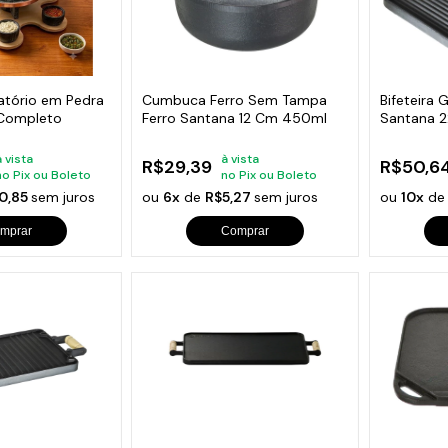
ratório em Pedra
Cumbuca Ferro Sem Tampa
Bifeteira
Completo
Ferro Santana 12 Cm 450ml
Santana 
à vista
à vista
R$29,39
R$50,6
no Pix ou Boleto
no Pix ou Boleto
0,85
sem juros
ou
6x
de
R$5,27
sem juros
ou
10x
d
mprar
Comprar