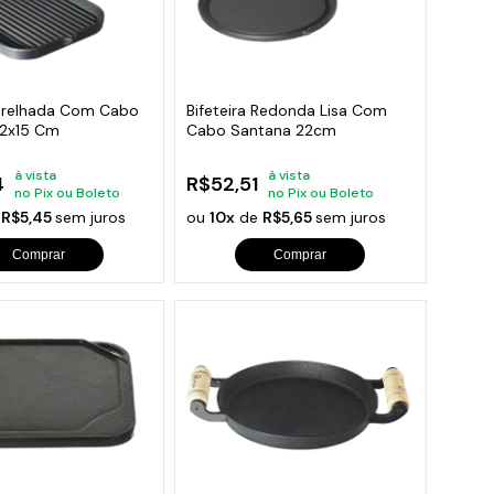
 Grelhada Com Cabo
Bifeteira Redonda Lisa Com
22x15 Cm
Cabo Santana 22cm
à vista
à vista
4
R$52,51
no Pix ou Boleto
no Pix ou Boleto
e
R$5,45
sem juros
ou
10x
de
R$5,65
sem juros
Comprar
Comprar