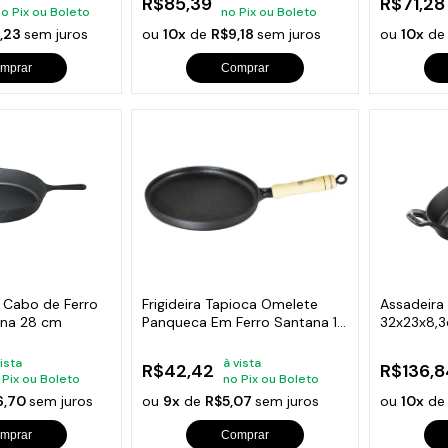
R$85,39
R$71,28
no Pix ou Boleto
no Pix ou Boleto
1,23
sem juros
ou
10x
de
R$9,18
sem juros
ou
10x
d
mprar
Comprar
er Cabo de Ferro
Frigideira Tapioca Omelete
Assadeira 
ana 28 cm
Panqueca Em Ferro Santana 18
32x23x8,
Cm
vista
à vista
R$42,42
R$136,8
 Pix ou Boleto
no Pix ou Boleto
6,70
sem juros
ou
9x
de
R$5,07
sem juros
ou
10x
d
mprar
Comprar