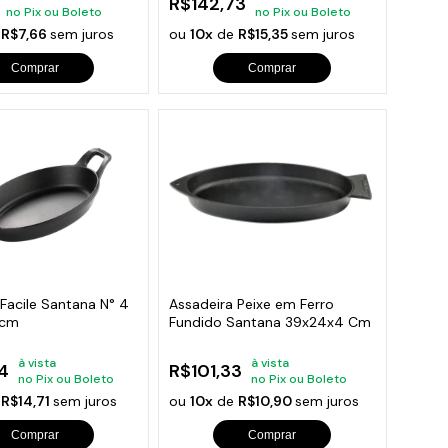
R$142,73
no Pix ou Boleto
no Pix ou Boleto
e
R$7,66
sem juros
ou
10x
de
R$15,35
sem juros
Comprar
Comprar
Facile Santana N° 4
Assadeira Peixe em Ferro
3cm
Fundido Santana 39x24x4 Cm
à vista
à vista
4
R$101,33
no Pix ou Boleto
no Pix ou Boleto
e
R$14,71
sem juros
ou
10x
de
R$10,90
sem juros
Comprar
Comprar