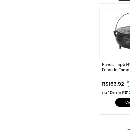
Panela Tripé N
Fundido Tamp
1,5 Lt
à
R$163,92
n
ou
10x
de
R$1
Co