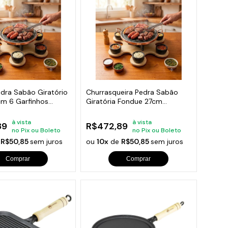
orios para Piscinas
udo
dra Sabão Giratório
Churrasqueira Pedra Sabão
cm 6 Garfinhos
Giratória Fondue 27cm
completa
à vista
à vista
89
R$472,89
no Pix ou Boleto
no Pix ou Boleto
e
R$50,85
sem juros
ou
10x
de
R$50,85
sem juros
Comprar
Comprar