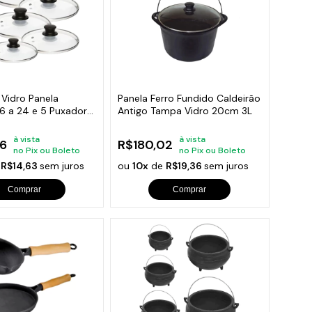
 Vidro Panela
Panela Ferro Fundido Caldeirão
 16 a 24 e 5 Puxador
Antigo Tampa Vidro 20cm 3L
à vista
à vista
6
R$180,02
no Pix ou Boleto
no Pix ou Boleto
e
R$14,63
sem juros
ou
10x
de
R$19,36
sem juros
Comprar
Comprar