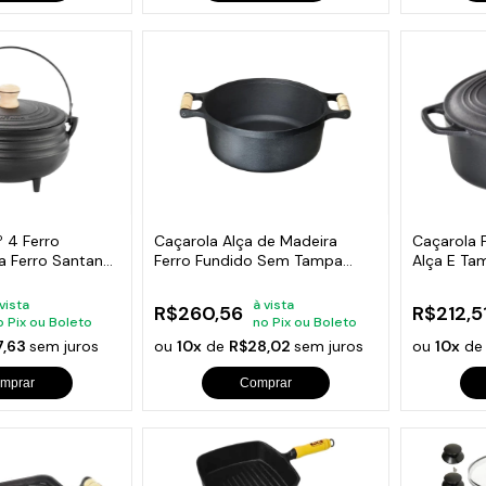
º 4 Ferro
Caçarola Alça de Madeira
Caçarola 
a Ferro Santana
Ferro Fundido Sem Tampa
Alça E Ta
32cm
 vista
à vista
R$260,56
R$212,5
o Pix ou Boleto
no Pix ou Boleto
7,63
sem juros
ou
10x
de
R$28,02
sem juros
ou
10x
d
mprar
Comprar