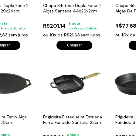
a Dupla Face 2
Chapa Bifeteira Dupla Face 2
Chapa Bif
a 29x24cm
Alças Santana 44x26x2cm
Alças De 
24x24cm
vista
à vista
R$201,14
R$77,6
 Pix ou Boleto
no Pix ou Boleto
2,83
sem juros
ou
10x
de
R$21,63
sem juros
ou
10x
d
mprar
Comprar
ra Ferro Alça
Frigideira Bistequeira Estriada
Frigideira
a 30cm
Ferro Fundido Santana 22cm
Fundido 
 vista
à vista