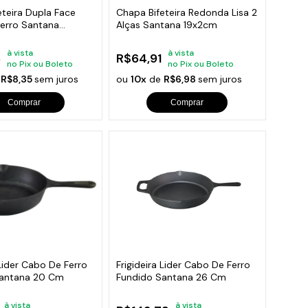
eteira Dupla Face
Chapa Bifeteira Redonda Lisa 2
Ferro Santana
Alças Santana 19x2cm
à vista
à vista
8
R$64,91
no Pix ou Boleto
no Pix ou Boleto
e
R$8,35
sem juros
ou
10x
de
R$6,98
sem juros
Comprar
Comprar
 Lider Cabo De Ferro
Frigideira Lider Cabo De Ferro
Santana 20 Cm
Fundido Santana 26 Cm
à vista
à vista