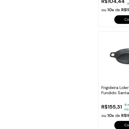
R$104,44
ou
10x
de
R$1
Co
Frigideira Lid
Fundido Sant
à 
R$155,31
no
ou
10x
de
R$1
Co