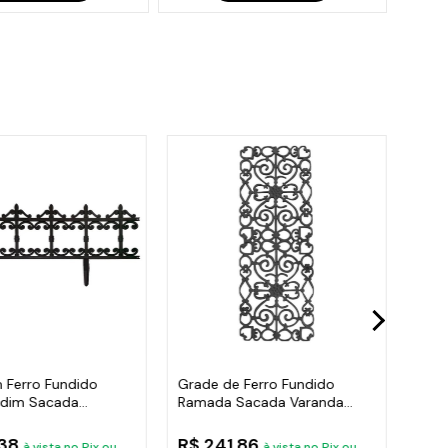
 Ferro Fundido
Grade de Ferro Fundido
Post
rdim Sacada
Ramada Sacada Varanda
Trip
 24x86cm
Escada 95x36cm
Pre
,38
R$ 241,86
R$ 
à vista no Pix ou
à vista no Pix ou