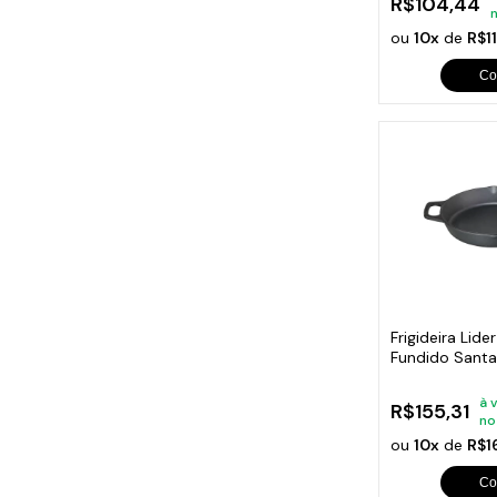
R$104,44
ou
10x
de
R$1
Co
Frigideira Lid
Fundido Sant
à 
R$155,31
no
ou
10x
de
R$1
Co