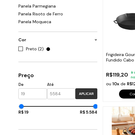
Cabo
Tam
Panela Parmegiana
Panela Risoto de Ferro
Panela Moqueca
Cor
Preto (2)
Frigideira Gou
Fundido Cabo 
26 Cm
à 
R$119,20
Preço
no
ou
10x
de
R$1
De
Até
Co
APLICAR
R$ 19
R$ 5.584