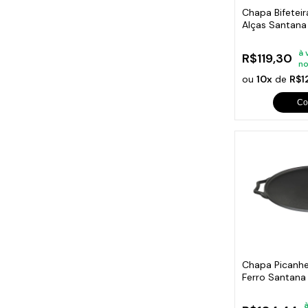
Chapa Bifeteir
Alças Santan
à 
R$119,30
no
ou
10x
de
R$1
Co
Chapa Picanhei
Ferro Santan
à