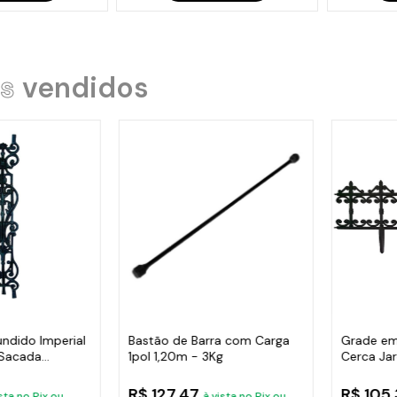
s
vendidos
undido Imperial
Bastão de Barra com Carga
Grade em
 Sacada
1pol 1,20m - 3Kg
Cerca Ja
Varanda
R$ 127,47
R$ 105
sta no Pix ou
à vista no Pix ou