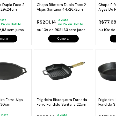
a Dupla Face 2
Chapa Bifeteira Dupla Face 2
Chapa Bif
a 29x24cm
Alças Santana 44x26x2cm
Alças De 
24x24cm
vista
à vista
R$201,14
R$77,6
 Pix ou Boleto
no Pix ou Boleto
2,83
sem juros
ou
10x
de
R$21,63
sem juros
ou
10x
d
mprar
Comprar
ra Ferro Alça
Frigideira Bistequeira Estriada
Frigideira
a 30cm
Ferro Fundido Santana 22cm
Fundido 
 vista
à vista