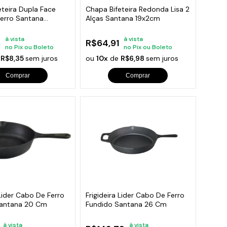
eteira Dupla Face
Chapa Bifeteira Redonda Lisa 2
Ferro Santana
Alças Santana 19x2cm
à vista
à vista
8
R$64,91
no Pix ou Boleto
no Pix ou Boleto
e
R$8,35
sem juros
ou
10x
de
R$6,98
sem juros
Comprar
Comprar
 Lider Cabo De Ferro
Frigideira Lider Cabo De Ferro
Santana 20 Cm
Fundido Santana 26 Cm
à vista
à vista