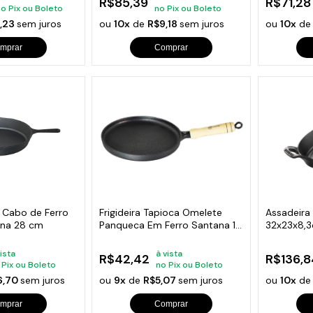
R$85,39
R$71,28
no Pix ou Boleto
no Pix ou Boleto
1,23
sem juros
ou
10x
de
R$9,18
sem juros
ou
10x
d
mprar
Comprar
er Cabo de Ferro
Frigideira Tapioca Omelete
Assadeira 
ana 28 cm
Panqueca Em Ferro Santana 18
32x23x8,
Cm
vista
à vista
R$42,42
R$136,8
 Pix ou Boleto
no Pix ou Boleto
6,70
sem juros
ou
9x
de
R$5,07
sem juros
ou
10x
d
mprar
Comprar