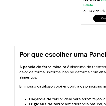
Boleto
Boleto
sem juros
ou
10 x
de
R$11,33
sem juros
ou
10 x
de
R$9
Comprar
Co
Por que escolher uma Panel
A
panela de ferro mineira
é sinônimo de resistên
calor de forma uniforme, não se deforma com alt
alimentos.
Em nosso catálogo você encontra os principais 
Caçarola de ferro:
ideal para arroz, feijão,
Frigideira de ferro:
antiaderência natural, ó