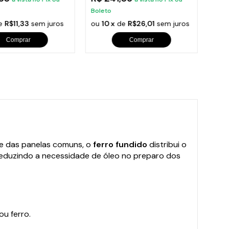
Boleto
Bole
e
R$11,33
sem juros
ou
10 x
de
R$26,01
sem juros
ou
1
Comprar
Comprar
nte das panelas comuns, o
ferro fundido
distribui o
reduzindo a necessidade de óleo no preparo dos
ou ferro.