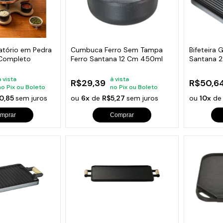
ratório em Pedra
Cumbuca Ferro Sem Tampa
Bifeteira
Completo
Ferro Santana 12 Cm 450ml
Santana 
à vista
à vista
R$29,39
R$50,6
no Pix ou Boleto
no Pix ou Boleto
0,85
sem juros
ou
6x
de
R$5,27
sem juros
ou
10x
d
mprar
Comprar