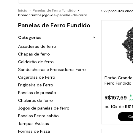
Ara
P
G
B
Sand
Chu
Cai
Início
>
Panelas de Ferro Fundido
>
927 produtos enc
P
G
T
F
breadcrumbs.jogo-de-panelas-de-ferro
C
P
G
C
P
Panelas de Ferro Fundido
C
P
G
S
S
C
P
S
Categorias
Caça
C
P
P
Assadeiras de ferro
c
C
F
Chapas de ferro
C
Peça
G
Caldeirão de ferro
C
Trin
O
Dob
Sanduicheiras e Prensadores Ferro
C
Eng
S
Caçarolas de Ferro
Florão Grand
C
Lixe
Ferro Fundido
Q
Frigideira de Ferro
Com
C
57x38cm
Tac
Panelas de pressão
C
à 
Ace
R$157,59
Chaleiras de ferro
n
Ralo
C
Cili
ou
10x
de
R$1
Jogos de panelas de ferro
C
Beb
Panelas Pedra sabão
Sup
Co
Sau
Tampas Avulsas
Mola
Formas de Pizza