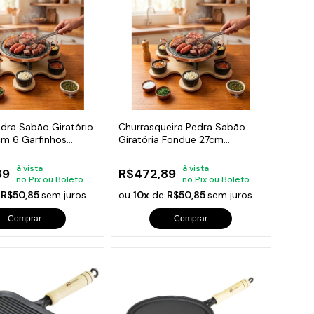
orios para Piscinas
udo
dra Sabão Giratório
Churrasqueira Pedra Sabão
cm 6 Garfinhos
Giratória Fondue 27cm
completa
à vista
à vista
89
R$472,89
no Pix ou Boleto
no Pix ou Boleto
e
R$50,85
sem juros
ou
10x
de
R$50,85
sem juros
Comprar
Comprar