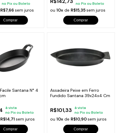
R$142,73
no Pix ou Boleto
no Pix ou Boleto
e
R$7,66
sem juros
ou
10x
de
R$15,35
sem juros
Comprar
Comprar
Facile Santana N° 4
Assadeira Peixe em Ferro
3cm
Fundido Santana 39x24x4 Cm
à vista
à vista
4
R$101,33
no Pix ou Boleto
no Pix ou Boleto
e
R$14,71
sem juros
ou
10x
de
R$10,90
sem juros
Comprar
Comprar