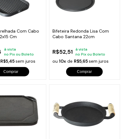
 Grelhada Com Cabo
Bifeteira Redonda Lisa Com
22x15 Cm
Cabo Santana 22cm
à vista
à vista
4
R$52,51
no Pix ou Boleto
no Pix ou Boleto
e
R$5,45
sem juros
ou
10x
de
R$5,65
sem juros
Comprar
Comprar