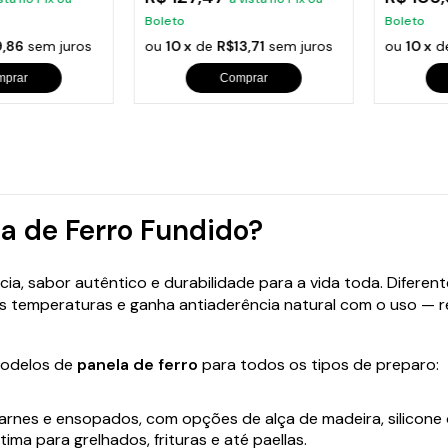
Boleto
Boleto
,86
sem juros
ou
10 x
de
R$13,71
sem juros
ou
10 x
d
mprar
Comprar
a de Ferro Fundido?
cia, sabor autêntico e durabilidade para a vida toda. Difere
as temperaturas e ganha antiaderência natural com o uso — 
modelos de
panela de ferro
para todos os tipos de preparo:
 carnes e ensopados, com opções de alça de madeira, silicone 
tima para grelhados, frituras e até paellas.