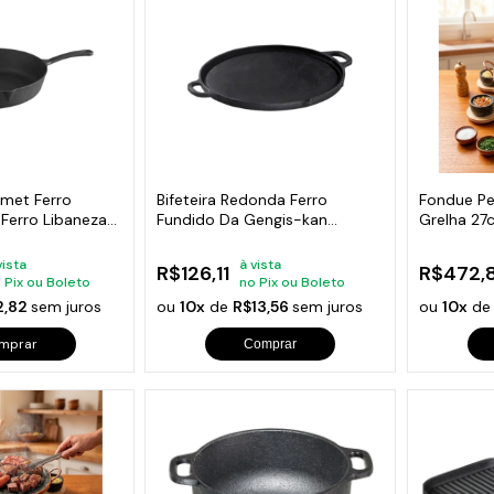
s de Fio Elétrico
pões e Tampas de Chão
Acess
Ver T
rmet Ferro
Bifeteira Redonda Ferro
Fondue Pe
Ferro Libaneza
Fundido Da Gengis-kan
Grelha 27
Libaneza 32 Cm
Curado
vista
à vista
R$126,11
R$472,
 Pix ou Boleto
no Pix ou Boleto
2,82
sem juros
ou
10x
de
R$13,56
sem juros
ou
10x
d
mprar
Comprar