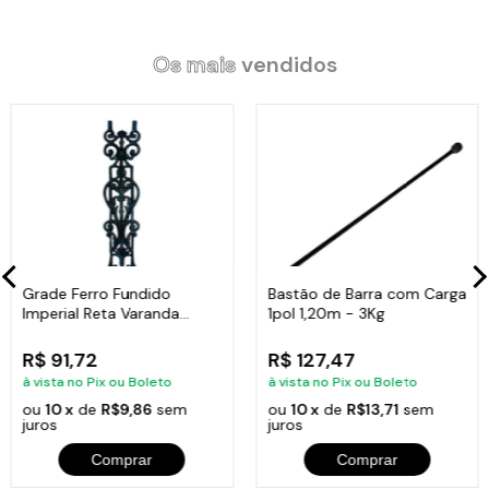
Os mais
vendidos
Grade Ferro Fundido
Bastão de Barra com Carga
Imperial Reta Varanda
1pol 1,20m - 3Kg
Sacada 80x15,5cm
R$ 91,72
R$ 127,47
à vista no Pix ou Boleto
à vista no Pix ou Boleto
ou
10 x
de
R$9,86
sem
ou
10 x
de
R$13,71
sem
juros
juros
Comprar
Comprar