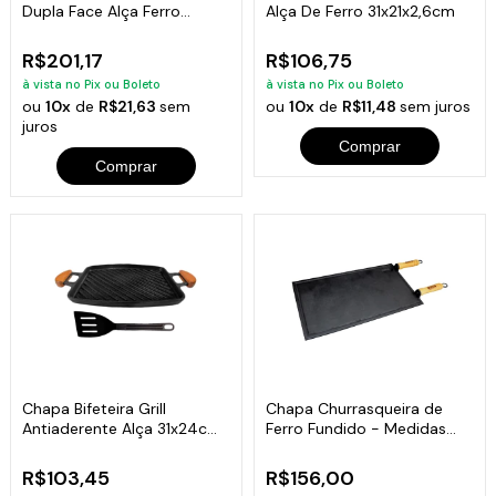
Dupla Face Alça Ferro
Alça De Ferro 31x21x2,6cm
48x26 Cm
R$201,17
R$106,75
à vista no Pix ou Boleto
à vista no Pix ou Boleto
ou
10x
de
R$21,63
sem
ou
10x
de
R$11,48
sem juros
juros
Comprar
Comprar
Chapa Bifeteira Grill
Chapa Churrasqueira de
Antiaderente Alça 31x24cm
Ferro Fundido - Medidas
e Espátula
25x45cm
R$103,45
R$156,00