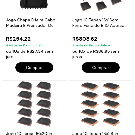
Jogo Chapa Bifeira Cabo
Jogo 10 Tepan 16x16cm
Madeira E Prensador De
Ferro Fundido E 10 Aparador
Carnes
Em Madeira
R$254,22
R$808,62
à vista no Pix ou Boleto
à vista no Pix ou Boleto
ou
10x
de
R$27,34
sem
ou
10x
de
R$86,95
sem
juros
juros
Comprar
Comprar
Jogo 10 Tepan 16x20cm
Jogo 10 Tepan 18x28cm