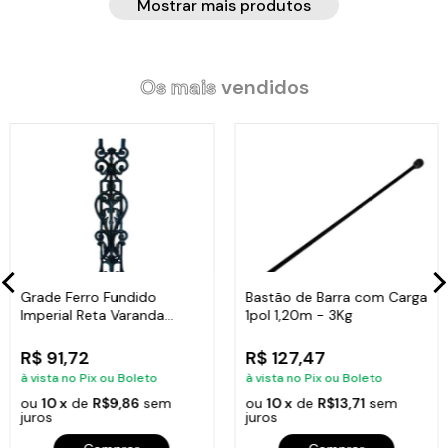
Mostrar mais produtos
Os mais
vendidos
Grade Ferro Fundido
Bastão de Barra com Carga
Imperial Reta Varanda
1pol 1,20m - 3Kg
Sacada 80x15,5cm
R$ 91,72
R$ 127,47
à vista no Pix ou Boleto
à vista no Pix ou Boleto
ou
10 x
de
R$9,86
sem
ou
10 x
de
R$13,71
sem
juros
juros