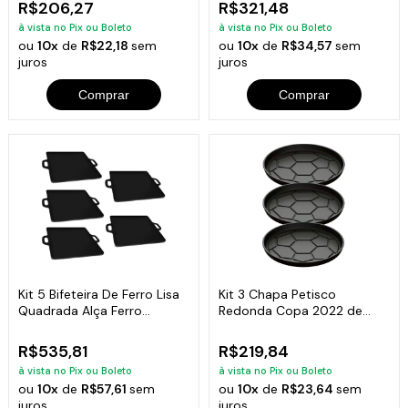
R$206,27
R$321,48
à vista no Pix ou Boleto
à vista no Pix ou Boleto
ou
10x
de
R$22,18
sem
ou
10x
de
R$34,57
sem
juros
juros
Comprar
Comprar
Kit 5 Bifeteira De Ferro Lisa
Kit 3 Chapa Petisco
Quadrada Alça Ferro
Redonda Copa 2022 de
30X30Cm
Ferro Fumil 20x2cm
R$535,81
R$219,84
à vista no Pix ou Boleto
à vista no Pix ou Boleto
ou
10x
de
R$57,61
sem
ou
10x
de
R$23,64
sem
juros
juros