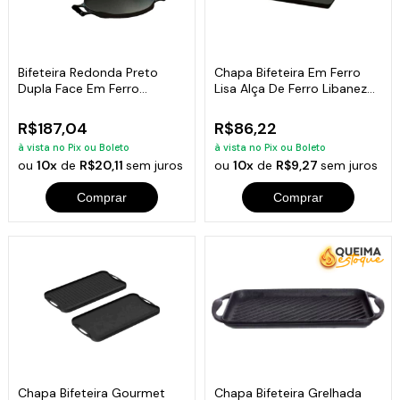
Bifeteira Redonda Preto
Chapa Bifeteira Em Ferro
Dupla Face Em Ferro
Lisa Alça De Ferro Libaneza
Fundido 33 Cm
22X22Cm
R$187,04
R$86,22
à vista no Pix ou Boleto
à vista no Pix ou Boleto
ou
10x
de
R$20,11
sem juros
ou
10x
de
R$9,27
sem juros
Comprar
Comprar
Chapa Bifeteira Gourmet
Chapa Bifeteira Grelhada