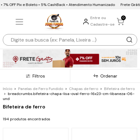
F Pix e Boleto • 5% CashBack • Atendimento Humanizado
Frete Grátis • 10x s
Entre ou
0
Cadastre-se
Filtros
Ordenar
Início
>
Panelas de Ferro Fundido
>
Chapas de ferro
>
Bifeteira de ferro
>
breadcrumbs.bifeteira-chapa-lisa-oval-ferro-16x23-cm-libaneza-06-
und
Bifeteira de ferro
194 produtos encontrados