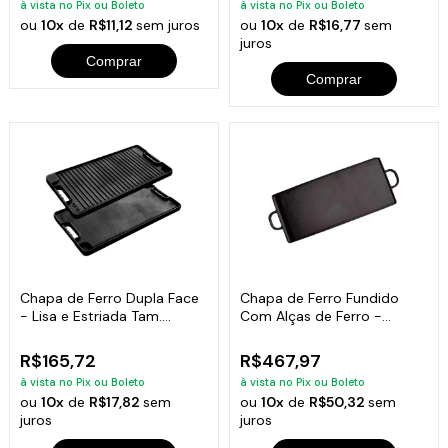
à vista no Pix ou Boleto
à vista no Pix ou Boleto
ou
10x
de
R$11,12
sem juros
ou
10x
de
R$16,77
sem
juros
Comprar
Comprar
Chapa de Ferro Dupla Face
Chapa de Ferro Fundido
- Lisa e Estriada Tam.
Com Alças de Ferro -
50x25 Cm
Medidas 40x90cm
R$165,72
R$467,97
à vista no Pix ou Boleto
à vista no Pix ou Boleto
ou
10x
de
R$17,82
sem
ou
10x
de
R$50,32
sem
juros
juros