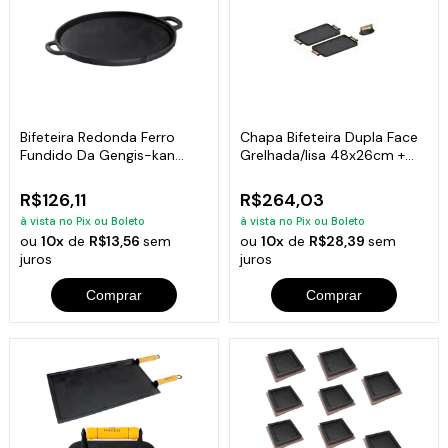
Bifeteira Redonda Ferro
Chapa Bifeteira Dupla Face
Fundido Da Gengis-kan
Grelhada/lisa 48x26cm +
Libaneza 32 Cm
Brinde
R$126,11
R$264,03
à vista no Pix ou Boleto
à vista no Pix ou Boleto
ou
10x
de
R$13,56
sem
ou
10x
de
R$28,39
sem
juros
juros
Comprar
Comprar