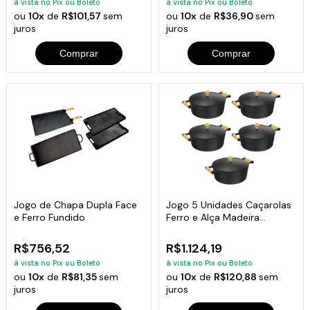
à vista no Pix ou Boleto
à vista no Pix ou Boleto
ou
10x
de
R$101,57
sem
ou
10x
de
R$36,90
sem
juros
juros
Comprar
Comprar
Jogo de Chapa Dupla Face
Jogo 5 Unidades Caçarolas
e Ferro Fundido
Ferro e Alça Madeira
Libaneza
R$756,52
R$1.124,19
à vista no Pix ou Boleto
à vista no Pix ou Boleto
ou
10x
de
R$81,35
sem
ou
10x
de
R$120,88
sem
juros
juros