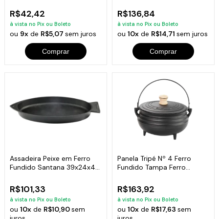
18 Cm
R$42,42
R$136,84
à vista no Pix ou Boleto
à vista no Pix ou Boleto
ou
9x
de
R$5,07
sem juros
ou
10x
de
R$14,71
sem juros
Comprar
Comprar
Assadeira Peixe em Ferro
Panela Tripé Nº 4 Ferro
Fundido Santana 39x24x4
Fundido Tampa Ferro
Cm
Santana 1,5 Lt
R$101,33
R$163,92
à vista no Pix ou Boleto
à vista no Pix ou Boleto
ou
10x
de
R$10,90
sem
ou
10x
de
R$17,63
sem
juros
juros