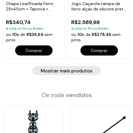
Chapa Lisa/frisada Ferro
Jogo Caçarola tampa de
25x45cm + Tapioca +
ferro alças de silicone preto
Bifeteira
16 ao 32cm mais paneleiro
R$340,74
R$2.589,66
à vista no Pix ou Boleto
à vista no Pix ou Boleto
ou
10x
de
R$36,64
sem
ou
10x
de
R$278,46
sem
juros
juros
Comprar
Comprar
Mostrar mais produtos
Os mais
vendidos