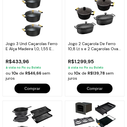
Jogo 3 Und Caçarolas Ferro
Jogo 2 Caçarola De Ferro
E Alça Madeira 1,0, 1,55 E
10,8 Lt s e 2 Caçarolas Ovas
2,05 L
5 Lt s
R$433,96
R$1.299,95
à vista no Pix ou Boleto
à vista no Pix ou Boleto
ou
10x
de
R$46,66
sem
ou
10x
de
R$139,78
sem
juros
juros
Comprar
Comprar