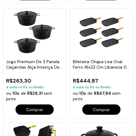
Jogo Premium De 3 Panela
Bifeteira Chapa Lisa Oval
Caçarolas Alça Inteiriça De
Ferro 16x23 Cm Libaneza 06
Alumínio Craqueada As 3 De
Und
20cm
R$263,30
R$444,87
à vista no Pix ou Boleto
à vista no Pix ou Boleto
ou
10x
de
R$28,31
sem
ou
10x
de
R$47,84
sem
juros
juros
Comprar
Comprar