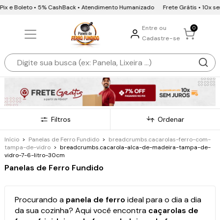
Boleto • 5% CashBack • Atendimento Humanizado
Frete Grátis • 10x sem juros
Entre ou
0
Cadastre-se
Filtros
Ordenar
Início
>
Panelas de Ferro Fundido
>
breadcrumbs.cacarolas-ferro-com-
tampa-de-vidro
>
breadcrumbs.cacarola-alca-de-madeira-tampa-de-
vidro-7-6-litro-30cm
Panelas de Ferro Fundido
Procurando a
panela de ferro
ideal para o dia a dia
da sua cozinha? Aqui você encontra
caçarolas de