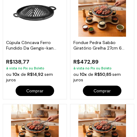
Cúpula Côncava Ferro
Fondue Pedra Sabão
Fundido Da Gengis-kan
Giratório Grelha 27cm 6
Libaneza 32 Cm
Garfinhos Curado
R$138,77
R$472,89
à vista no Pix ou Boleto
à vista no Pix ou Boleto
ou
10x
de
R$14,92
sem
ou
10x
de
R$50,85
sem
juros
juros
Comprar
Comprar