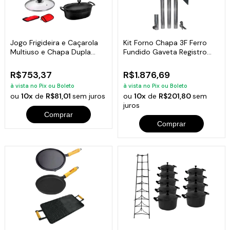
Jogo Frigideira e Caçarola
Kit Forno Chapa 3F Ferro
Multiuso e Chapa Dupla
Fundido Gaveta Registro
Face
Chaminé N06
R$753,37
R$1.876,69
à vista no Pix ou Boleto
à vista no Pix ou Boleto
ou
10x
de
R$81,01
sem juros
ou
10x
de
R$201,80
sem
juros
Comprar
Comprar