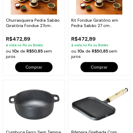
Churrasqueira Pedra Sabão
Kit Fondue Giratório em
Giratória Fondue 27cm
Pedra Sabão 27 cm
completa
Completo
R$472,89
R$472,89
à vista no Pix ou Boleto
à vista no Pix ou Boleto
ou
10x
de
R$50,85
sem
ou
10x
de
R$50,85
sem
juros
juros
Comprar
Comprar
Cumbuca Ferro Sem Tampa
Bifeteira Grelhada Com