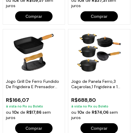
ou
10x
de
R$159,57
sem
ou
10x
de
R$37,31
sem
juros
juros
Comprar
Comprar
Jogo Grill De Ferro Fundido
Jogo de Panela Ferro,3
De Frigideira E Prensador
Caçarolas,1 Frigideira e 1
Carne
Frita Ovos
R$166,07
R$688,80
à vista no Pix ou Boleto
à vista no Pix ou Boleto
ou
10x
de
R$17,86
sem
ou
10x
de
R$74,06
sem
juros
juros
Comprar
Comprar