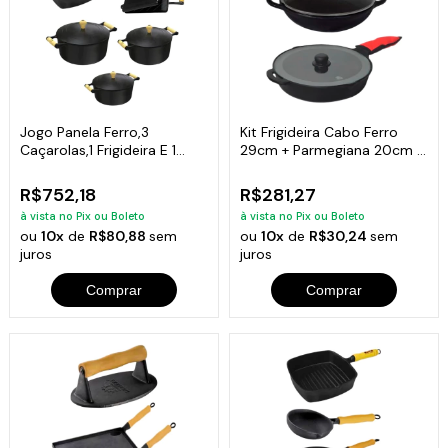
Jogo Panela Ferro,3
Kit Frigideira Cabo Ferro
Caçarolas,1 Frigideira E 1
29cm + Parmegiana 20cm +
Sanduicheira
Tampas de vidro
R$752,18
R$281,27
à vista no Pix ou Boleto
à vista no Pix ou Boleto
ou
10x
de
R$80,88
sem
ou
10x
de
R$30,24
sem
juros
juros
Comprar
Comprar