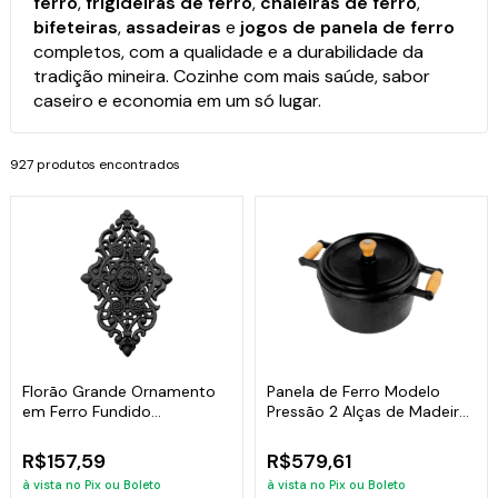
ferro
,
frigideiras de ferro
,
chaleiras de ferro
,
bifeteiras
,
assadeiras
e
jogos de panela de ferro
completos, com a qualidade e a durabilidade da
tradição mineira. Cozinhe com mais saúde, sabor
caseiro e economia em um só lugar.
927 produtos encontrados
Florão Grande Ornamento
Panela de Ferro Modelo
em Ferro Fundido
Pressão 2 Alças de Madeira
Decoração 57x38cm
- 6 Lt
R$157,59
R$579,61
à vista no Pix ou Boleto
à vista no Pix ou Boleto