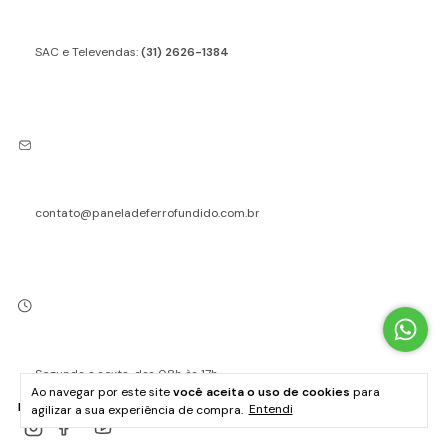
SAC e Televendas:
(31) 2626-1384
contato@paneladeferrofundido.com.br
Segunda a sexta, das 08h às 17h
Ao navegar por este site
você aceita o uso de cookies
para
REDE SOCIAIS
agilizar a sua experiência de compra.
Entendi