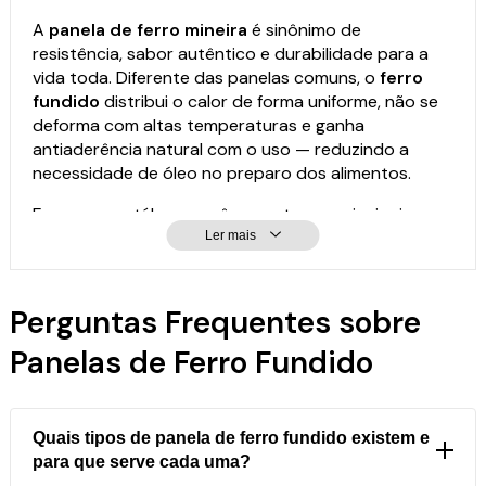
A
panela de ferro mineira
é sinônimo de
resistência, sabor autêntico e durabilidade para a
vida toda. Diferente das panelas comuns, o
ferro
fundido
distribui o calor de forma uniforme, não se
deforma com altas temperaturas e ganha
antiaderência natural com o uso — reduzindo a
necessidade de óleo no preparo dos alimentos.
Em nosso catálogo você encontra os principais
modelos de
panela de ferro
para todos os tipos de
Ler mais
preparo:
Perguntas Frequentes sobre
Caçarola de ferro:
ideal para arroz, feijão,
carnes e ensopados, com opções de alça de
Panelas de Ferro Fundido
madeira, silicone ou ferro.
Frigideira de ferro:
antiaderência natural,
ótima para grelhados, frituras e até paellas.
Bifeteira de ferro:
usada por chefs para selar
Quais tipos de panela de ferro fundido existem e
carnes com mais sabor.
para que serve cada uma?
Chaleira de ferro:
para aquecer água com