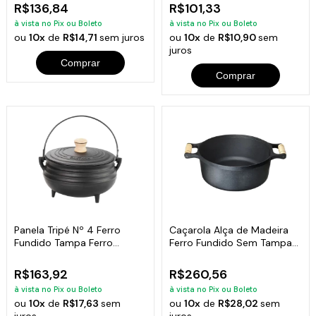
R$136,84
R$101,33
à vista no Pix ou Boleto
à vista no Pix ou Boleto
ou
10x
de
R$14,71
sem juros
ou
10x
de
R$10,90
sem
juros
Comprar
Comprar
Panela Tripé Nº 4 Ferro
Caçarola Alça de Madeira
Fundido Tampa Ferro
Ferro Fundido Sem Tampa
Santana 1,5 Lt
32cm
R$163,92
R$260,56
à vista no Pix ou Boleto
à vista no Pix ou Boleto
ou
10x
de
R$17,63
sem
ou
10x
de
R$28,02
sem
juros
juros