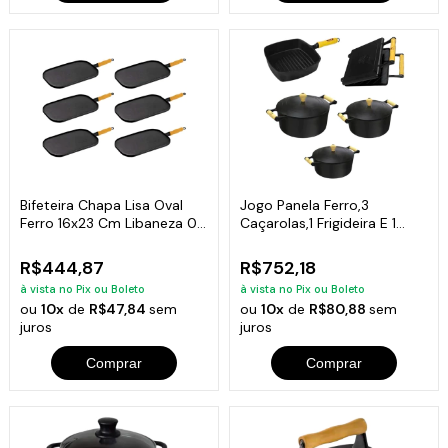
Bifeteira Chapa Lisa Oval
Jogo Panela Ferro,3
Ferro 16x23 Cm Libaneza 06
Caçarolas,1 Frigideira E 1
Und
Sanduicheira
R$444,87
R$752,18
à vista no Pix ou Boleto
à vista no Pix ou Boleto
ou
10x
de
R$47,84
sem
ou
10x
de
R$80,88
sem
juros
juros
Comprar
Comprar