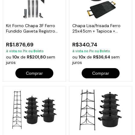
Kit Forno Chapa 3F Ferro
Chapa Lisa/frisada Ferro
Fundido Gaveta Registro
25x45cm + Tapioca +
Chaminé N06
Bifeteira
R$1.876,69
R$340,74
à vista no Pix ou Boleto
à vista no Pix ou Boleto
ou
10x
de
R$201,80
sem
ou
10x
de
R$36,64
sem
juros
juros
Comprar
Comprar