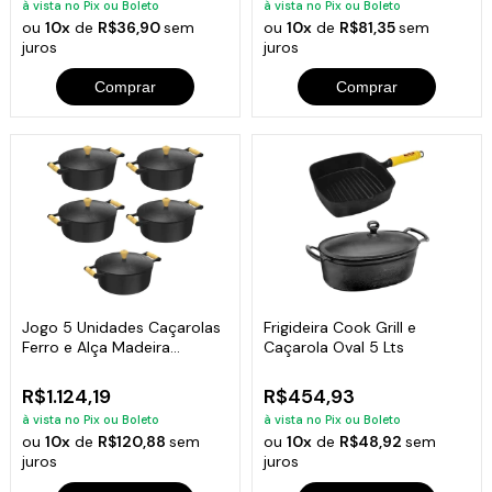
à vista no Pix ou Boleto
à vista no Pix ou Boleto
ou
10x
de
R$36,90
sem
ou
10x
de
R$81,35
sem
juros
juros
Comprar
Comprar
Jogo 5 Unidades Caçarolas
Frigideira Cook Grill e
Ferro e Alça Madeira
Caçarola Oval 5 Lts
Libaneza
R$1.124,19
R$454,93
à vista no Pix ou Boleto
à vista no Pix ou Boleto
ou
10x
de
R$120,88
sem
ou
10x
de
R$48,92
sem
juros
juros