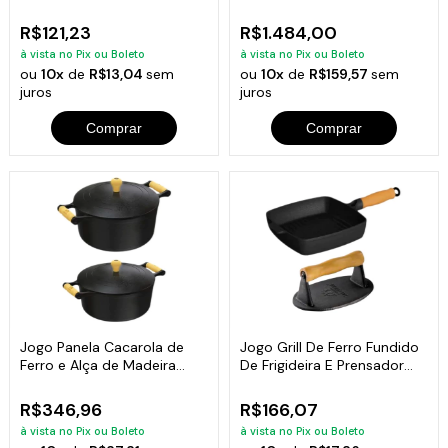
Tampa
R$121,23
R$1.484,00
à vista no Pix ou Boleto
à vista no Pix ou Boleto
ou
10x
de
R$13,04
sem
ou
10x
de
R$159,57
sem
juros
juros
Comprar
Comprar
Jogo Panela Cacarola de
Jogo Grill De Ferro Fundido
Ferro e Alça de Madeira
De Frigideira E Prensador
2,05 E 2,5 L
Carne
R$346,96
R$166,07
à vista no Pix ou Boleto
à vista no Pix ou Boleto