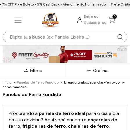
 Pix e Boleto • 5% CashBack • Atendimento Humanizado
Frete Grátis • 10x se
Entre ou
0
Cadastre-se
Filtros
Ordenar
Início
>
Panelas de Ferro Fundido
>
breadcrumbs.cacarolas-ferro-com-
cabo-madeira
Panelas de Ferro Fundido
Procurando a
panela de ferro
ideal para o dia a dia
da sua cozinha? Aqui você encontra
caçarolas de
ferro
,
frigideiras de ferro
,
chaleiras de ferro
,