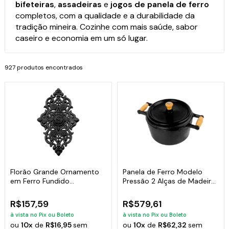
bifeteiras
,
assadeiras
e
jogos de panela de ferro
completos, com a qualidade e a durabilidade da
tradição mineira. Cozinhe com mais saúde, sabor
caseiro e economia em um só lugar.
927 produtos encontrados
Florão Grande Ornamento
Panela de Ferro Modelo
em Ferro Fundido
Pressão 2 Alças de Madeira
Decoração 57x38cm
- 6 Lt
R$157,59
R$579,61
à vista no Pix ou Boleto
à vista no Pix ou Boleto
ou
10x
de
R$16,95
sem
ou
10x
de
R$62,32
sem