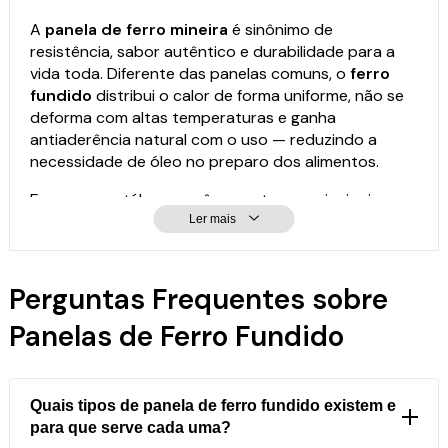
A
panela de ferro mineira
é sinônimo de
resistência, sabor autêntico e durabilidade para a
vida toda. Diferente das panelas comuns, o
ferro
fundido
distribui o calor de forma uniforme, não se
deforma com altas temperaturas e ganha
antiaderência natural com o uso — reduzindo a
necessidade de óleo no preparo dos alimentos.
Em nosso catálogo você encontra os principais
modelos de
panela de ferro
para todos os tipos de
Ler mais
preparo:
Perguntas Frequentes sobre
Caçarola de ferro:
ideal para arroz, feijão,
carnes e ensopados, com opções de alça de
Panelas de Ferro Fundido
madeira, silicone ou ferro.
Frigideira de ferro:
antiaderência natural,
ótima para grelhados, frituras e até paellas.
Bifeteira de ferro:
usada por chefs para selar
Quais tipos de panela de ferro fundido existem e
carnes com mais sabor.
para que serve cada uma?
Chaleira de ferro:
para aquecer água com