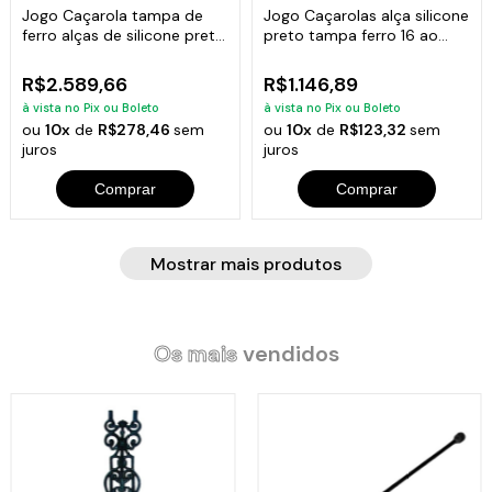
Jogo Caçarola tampa de
Jogo Caçarolas alça silicone
ferro alças de silicone preto
preto tampa ferro 16 ao
16 ao 32cm mais paneleiro
24cm mais paneleiro
R$2.589,66
R$1.146,89
à vista no Pix ou Boleto
à vista no Pix ou Boleto
ou
10x
de
R$278,46
sem
ou
10x
de
R$123,32
sem
juros
juros
Comprar
Comprar
Mostrar mais produtos
Os mais
vendidos