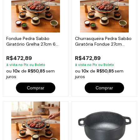
Fondue Pedra Sabão
Churrasqueira Pedra Sabão
Giratório Grelha 27cm 6
Giratória Fondue 27cm
Garfinhos Curado
completa
R$472,89
R$472,89
à vista no Pix ou Boleto
à vista no Pix ou Boleto
ou
10x
de
R$50,85
sem
ou
10x
de
R$50,85
sem
juros
juros
Comprar
Comprar