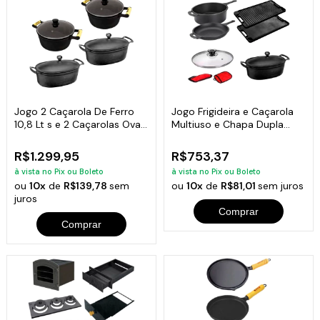
Jogo 2 Caçarola De Ferro
Jogo Frigideira e Caçarola
10,8 Lt s e 2 Caçarolas Ovas
Multiuso e Chapa Dupla
5 Lt s
Face
R$1.299,95
R$753,37
à vista no Pix ou Boleto
à vista no Pix ou Boleto
ou
10x
de
R$139,78
sem
ou
10x
de
R$81,01
sem juros
juros
Comprar
Comprar