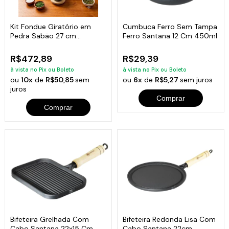
Kit Fondue Giratório em
Cumbuca Ferro Sem Tampa
Pedra Sabão 27 cm
Ferro Santana 12 Cm 450ml
Completo
R$472,89
R$29,39
à vista no Pix ou Boleto
à vista no Pix ou Boleto
ou
10x
de
R$50,85
sem
ou
6x
de
R$5,27
sem juros
juros
Comprar
Comprar
Bifeteira Grelhada Com
Bifeteira Redonda Lisa Com
Cabo Santana 22x15 Cm
Cabo Santana 22cm