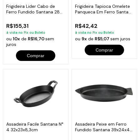
Frigideira Lider Cabo de
Frigideira Tapioca Omelete
Ferro Fundido Santana 28
Panqueca Em Ferro Santana
cm
18 Cm
R$155,31
R$42,42
à vista no Pix ou Boleto
à vista no Pix ou Boleto
ou
10x
de
R$16,70
sem
ou
9x
de
R$5,07
sem juros
juros
Comprar
Comprar
Assadeira Facile Santana N°
Assadeira Peixe em Ferro
4 32x23x8,3cm
Fundido Santana 39x24x4
Cm