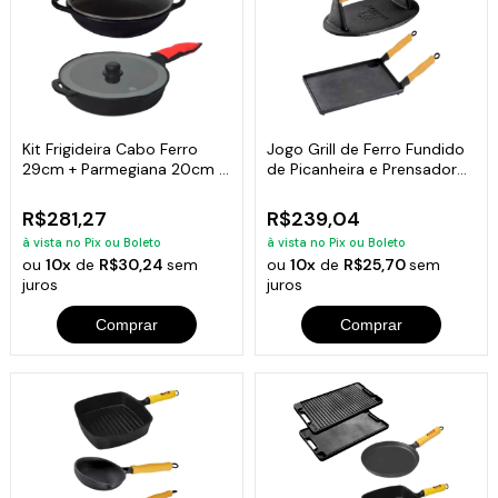
Kit Frigideira Cabo Ferro
Jogo Grill de Ferro Fundido
29cm + Parmegiana 20cm +
de Picanheira e Prensador
Tampas de vidro
Carne
R$281,27
R$239,04
à vista no Pix ou Boleto
à vista no Pix ou Boleto
ou
10x
de
R$30,24
sem
ou
10x
de
R$25,70
sem
juros
juros
Comprar
Comprar