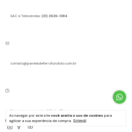
SAC e Televendas:
(31) 2626-1384
contato@paneladeferrofundido.com.br
Segunda a sexta, das 08h às 17h
Ao navegar por este site
você aceita o uso de cookies
para
agilizar a sua experiência de compra.
Entendi
REDE SOCIAIS