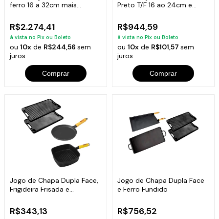
ferro 16 a 32cm mais
Preto T/F 16 ao 24cm e
Paneleiro
Paneleiro
R$2.274,41
R$944,59
à vista no Pix ou Boleto
à vista no Pix ou Boleto
ou
10x
de
R$244,56
sem
ou
10x
de
R$101,57
sem
juros
juros
Comprar
Comprar
Jogo de Chapa Dupla Face,
Jogo de Chapa Dupla Face
Frigideira Frisada e
e Ferro Fundido
Tapioqueira
R$343,13
R$756,52