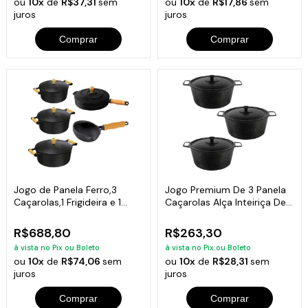
ou
10x
de
R$37,31
sem
ou
10x
de
R$17,86
sem
juros
juros
Comprar
Comprar
Jogo de Panela Ferro,3
Jogo Premium De 3 Panela
Caçarolas,1 Frigideira e 1
Caçarolas Alça Inteiriça De
Frita Ovos
Alumínio Craqueada As 3 De
20cm
R$688,80
R$263,30
à vista no Pix ou Boleto
à vista no Pix ou Boleto
ou
10x
de
R$74,06
sem
ou
10x
de
R$28,31
sem
juros
juros
Comprar
Comprar