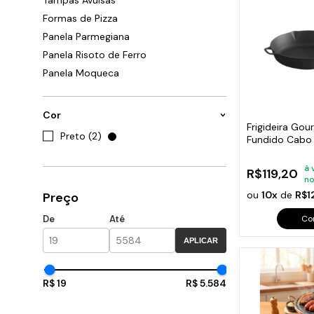
Tampas Avulsas
Cabo
Tam
Formas de Pizza
Panela Parmegiana
Panela Risoto de Ferro
Panela Moqueca
Cor
Frigideira Gou
Preto (2)
Fundido Cabo 
26 Cm
à 
R$119,20
no
ou
10x
de
R$1
Preço
Co
De
Até
APLICAR
R$ 19
R$ 5.584