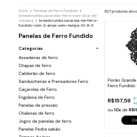
Ara
P
G
B
Sand
Chu
Cai
Início
>
Panelas de Ferro Fundido
>
927 produtos enc
P
G
T
F
breadcrumbs.cacarolas-ferro-com-alca-de-
C
P
G
C
madeira
>
breadcrumbs.cacarola-de-ferro-
P
C
fundido-com-2-alcas-sem-tampa-10-8-lt
P
G
S
S
C
Panelas de Ferro Fundido
P
S
Caça
C
P
P
Categorias
c
C
F
C
Assadeiras de ferro
Peça
G
C
Chapas de ferro
Trin
O
Dob
C
Caldeirão de ferro
Eng
S
Florão Grand
Sanduicheiras e Prensadores Ferro
C
Lixe
Ferro Fundido
Q
Com
Caçarolas de Ferro
C
57x38cm
Tac
Frigideira de Ferro
C
à 
Ace
R$157,59
n
Ralo
Panelas de pressão
C
Cili
ou
10x
de
R$1
Chaleiras de ferro
C
Beb
Sup
Co
Jogos de panelas de ferro
Sau
Panelas Pedra sabão
Mola