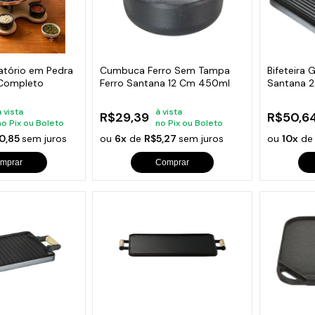
ratório em Pedra
Cumbuca Ferro Sem Tampa
Bifeteira
Completo
Ferro Santana 12 Cm 450ml
Santana 
à vista
à vista
R$29,39
R$50,6
no Pix ou Boleto
no Pix ou Boleto
0,85
sem juros
ou
6x
de
R$5,27
sem juros
ou
10x
d
mprar
Comprar