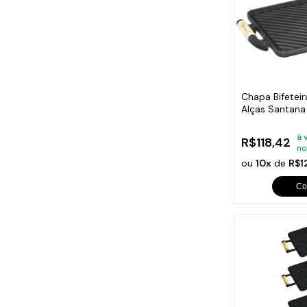
Chapa Bifeteir
Alças Santan
à 
R$118,42
no
ou
10x
de
R$1
Co