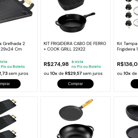
a Grelhada 2
KIT FRIGIDEIRA CABO DE FERRO
Kit Tampa
a 29x24 Cm
+ COOK GRILL 22X22
Frigideira
Extra
vista
à vista
R$274,98
R$136,0
 Pix ou Boleto
no Pix ou Boleto
2,73
sem juros
ou
10x
de
R$29,57
sem juros
ou
10x
d
mprar
Comprar