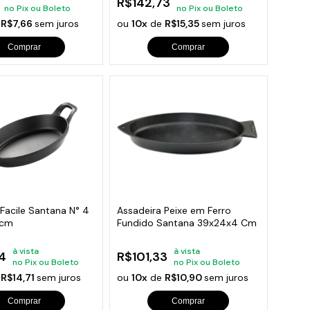
R$142,73
no Pix ou Boleto
no Pix ou Boleto
e
R$7,66
sem juros
ou
10x
de
R$15,35
sem juros
Comprar
Comprar
Facile Santana N° 4
Assadeira Peixe em Ferro
3cm
Fundido Santana 39x24x4 Cm
à vista
à vista
4
R$101,33
no Pix ou Boleto
no Pix ou Boleto
e
R$14,71
sem juros
ou
10x
de
R$10,90
sem juros
Comprar
Comprar