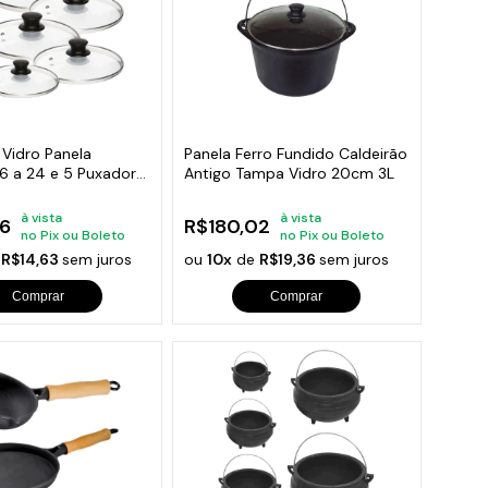
 Vidro Panela
Panela Ferro Fundido Caldeirão
 16 a 24 e 5 Puxador
Antigo Tampa Vidro 20cm 3L
à vista
à vista
6
R$180,02
no Pix ou Boleto
no Pix ou Boleto
e
R$14,63
sem juros
ou
10x
de
R$19,36
sem juros
Comprar
Comprar