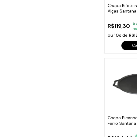
Chapa Bifeteir
Alças Santan
à 
R$119,30
no
ou
10x
de
R$1
Co
Chapa Picanhei
Ferro Santan
à