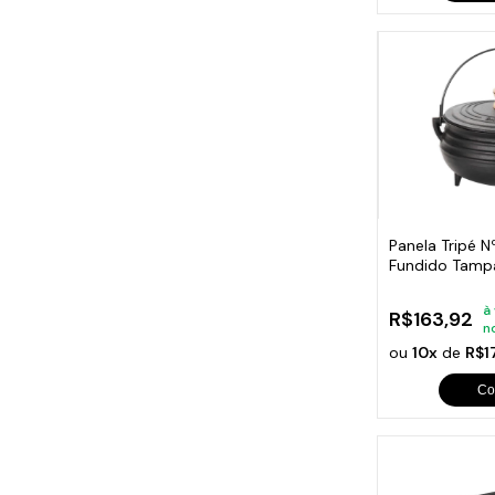
Panela Tripé N
Fundido Tamp
1,5 Lt
à
R$163,92
n
ou
10x
de
R$1
Co