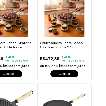
orios para Piscinas
udo
dra Sabão Giratório
Churrasqueira Pedra Sabão
cm 6 Garfinhos
Giratória Fondue 27cm
completa
à vista
à vista
89
R$472,89
no Pix ou Boleto
no Pix ou Boleto
e
R$50,85
sem juros
ou
10x
de
R$50,85
sem juros
Comprar
Comprar