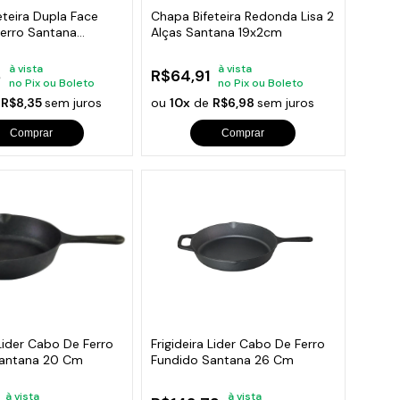
eteira Dupla Face
Chapa Bifeteira Redonda Lisa 2
Ferro Santana
Alças Santana 19x2cm
à vista
à vista
8
R$64,91
no Pix ou Boleto
no Pix ou Boleto
e
R$8,35
sem juros
ou
10x
de
R$6,98
sem juros
Comprar
Comprar
 Lider Cabo De Ferro
Frigideira Lider Cabo De Ferro
Santana 20 Cm
Fundido Santana 26 Cm
à vista
à vista