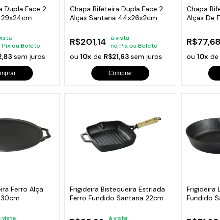
a Dupla Face 2
Chapa Bifeteira Dupla Face 2
Chapa Bif
a 29x24cm
Alças Santana 44x26x2cm
Alças De 
24x24cm
vista
à vista
R$201,14
R$77,6
 Pix ou Boleto
no Pix ou Boleto
2,83
sem juros
ou
10x
de
R$21,63
sem juros
ou
10x
d
mprar
Comprar
ra Ferro Alça
Frigideira Bistequeira Estriada
Frigideira
a 30cm
Ferro Fundido Santana 22cm
Fundido 
 vista
à vista