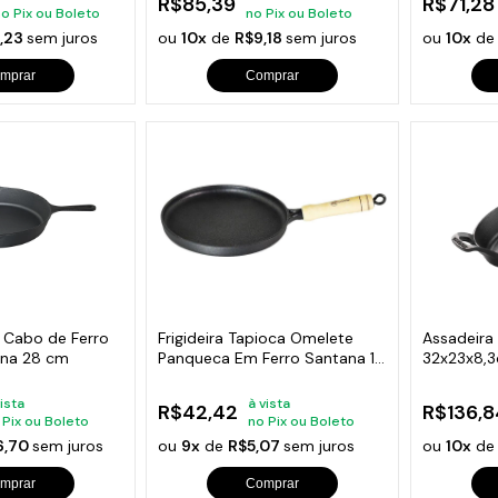
R$85,39
R$71,28
no Pix ou Boleto
no Pix ou Boleto
1,23
sem juros
ou
10x
de
R$9,18
sem juros
ou
10x
d
mprar
Comprar
er Cabo de Ferro
Frigideira Tapioca Omelete
Assadeira 
ana 28 cm
Panqueca Em Ferro Santana 18
32x23x8,
Cm
vista
à vista
R$42,42
R$136,8
 Pix ou Boleto
no Pix ou Boleto
6,70
sem juros
ou
9x
de
R$5,07
sem juros
ou
10x
d
mprar
Comprar