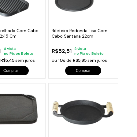
 Grelhada Com Cabo
Bifeteira Redonda Lisa Com
22x15 Cm
Cabo Santana 22cm
à vista
à vista
4
R$52,51
no Pix ou Boleto
no Pix ou Boleto
e
R$5,45
sem juros
ou
10x
de
R$5,65
sem juros
Comprar
Comprar