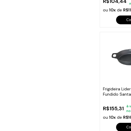
R$104,44
ou
10x
de
R$1
Co
Frigideira Lid
Fundido Sant
à 
R$155,31
no
ou
10x
de
R$1
Co