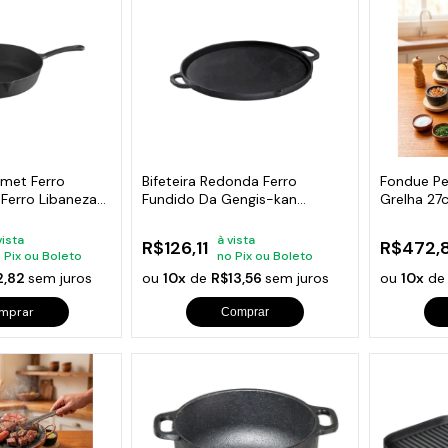
s de Fio Elétrico
pões e Tampas de Chão
Acess
Ver T
rmet Ferro
Bifeteira Redonda Ferro
Fondue Pe
Ferro Libaneza
Fundido Da Gengis-kan
Grelha 27
Libaneza 32 Cm
Curado
vista
à vista
R$126,11
R$472,
 Pix ou Boleto
no Pix ou Boleto
2,82
sem juros
ou
10x
de
R$13,56
sem juros
ou
10x
d
mprar
Comprar