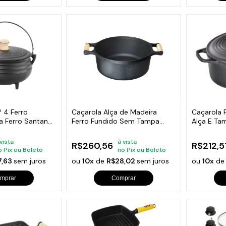
º 4 Ferro
Caçarola Alça de Madeira
Caçarola 
a Ferro Santana
Ferro Fundido Sem Tampa
Alça E Ta
32cm
 vista
à vista
R$260,56
R$212,5
o Pix ou Boleto
no Pix ou Boleto
7,63
sem juros
ou
10x
de
R$28,02
sem juros
ou
10x
d
mprar
Comprar