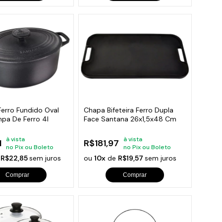
Ferro Fundido Oval
Chapa Bifeteira Ferro Dupla
mpa De Ferro 4l
Face Santana 26x1,5x48 Cm
à vista
à vista
1
R$181,97
no Pix ou Boleto
no Pix ou Boleto
e
R$22,85
sem juros
ou
10x
de
R$19,57
sem juros
Comprar
Comprar