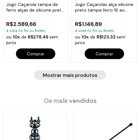
Jogo Caçarola tampa de
Jogo Caçarolas alça silicone
ferro alças de silicone preto
preto tampa ferro 16 ao
16 ao 32cm mais paneleiro
24cm mais paneleiro
R$2.589,66
R$1.146,89
à vista no Pix ou Boleto
à vista no Pix ou Boleto
ou
10x
de
R$278,46
sem
ou
10x
de
R$123,32
sem
juros
juros
Comprar
Comprar
Mostrar mais produtos
Os mais
vendidos