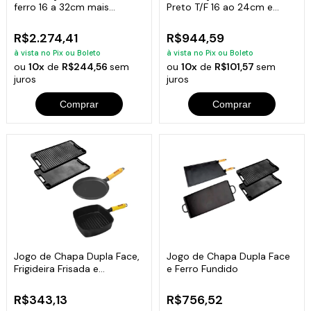
ferro 16 a 32cm mais
Preto T/F 16 ao 24cm e
Paneleiro
Paneleiro
R$2.274,41
R$944,59
à vista no Pix ou Boleto
à vista no Pix ou Boleto
ou
10x
de
R$244,56
sem
ou
10x
de
R$101,57
sem
juros
juros
Comprar
Comprar
Jogo de Chapa Dupla Face,
Jogo de Chapa Dupla Face
Frigideira Frisada e
e Ferro Fundido
Tapioqueira
R$343,13
R$756,52