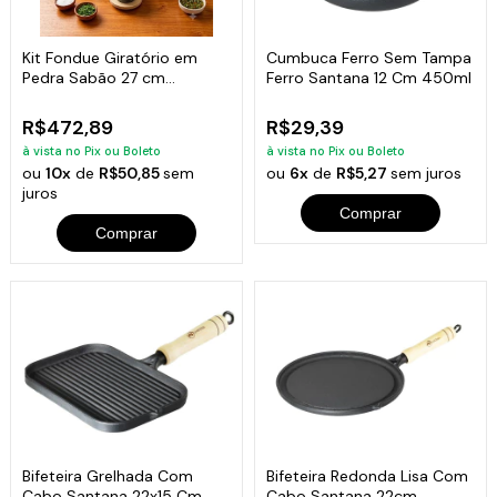
Kit Fondue Giratório em
Cumbuca Ferro Sem Tampa
Pedra Sabão 27 cm
Ferro Santana 12 Cm 450ml
Completo
R$472,89
R$29,39
à vista no Pix ou Boleto
à vista no Pix ou Boleto
ou
10x
de
R$50,85
sem
ou
6x
de
R$5,27
sem juros
juros
Comprar
Comprar
Bifeteira Grelhada Com
Bifeteira Redonda Lisa Com
Cabo Santana 22x15 Cm
Cabo Santana 22cm