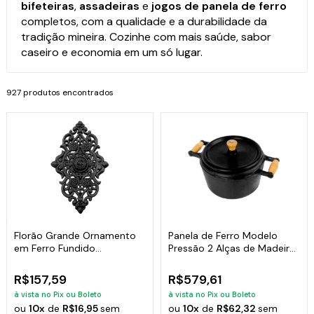
bifeteiras
,
assadeiras
e
jogos de panela de ferro
completos, com a qualidade e a durabilidade da
tradição mineira. Cozinhe com mais saúde, sabor
caseiro e economia em um só lugar.
927 produtos encontrados
Florão Grande Ornamento
Panela de Ferro Modelo
em Ferro Fundido
Pressão 2 Alças de Madeira
Decoração 57x38cm
- 6 Lt
R$157,59
R$579,61
à vista no Pix ou Boleto
à vista no Pix ou Boleto
ou
10x
de
R$16,95
sem
ou
10x
de
R$62,32
sem