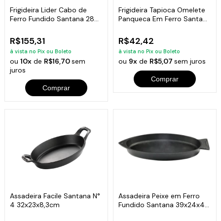
Frigideira Lider Cabo de
Frigideira Tapioca Omelete
Ferro Fundido Santana 28
Panqueca Em Ferro Santana
cm
18 Cm
R$155,31
R$42,42
à vista no Pix ou Boleto
à vista no Pix ou Boleto
ou
10x
de
R$16,70
sem
ou
9x
de
R$5,07
sem juros
juros
Comprar
Comprar
Assadeira Facile Santana N°
Assadeira Peixe em Ferro
4 32x23x8,3cm
Fundido Santana 39x24x4
Cm