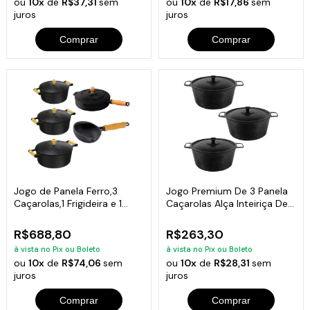
ou
10x
de
R$37,31
sem
ou
10x
de
R$17,86
sem
juros
juros
Comprar
Comprar
Jogo de Panela Ferro,3
Jogo Premium De 3 Panela
Caçarolas,1 Frigideira e 1
Caçarolas Alça Inteiriça De
Frita Ovos
Alumínio Craqueada As 3 De
20cm
R$688,80
R$263,30
à vista no Pix ou Boleto
à vista no Pix ou Boleto
ou
10x
de
R$74,06
sem
ou
10x
de
R$28,31
sem
juros
juros
Comprar
Comprar