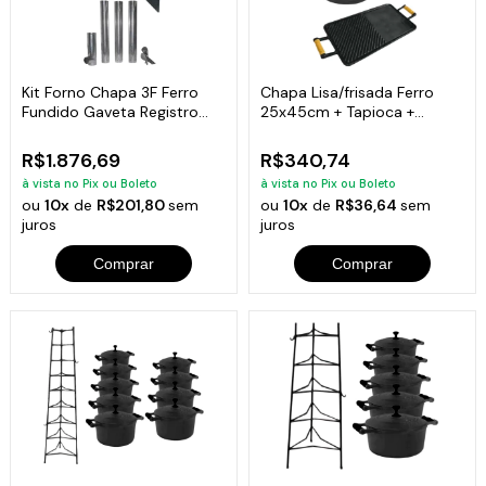
Kit Forno Chapa 3F Ferro
Chapa Lisa/frisada Ferro
Fundido Gaveta Registro
25x45cm + Tapioca +
Chaminé N06
Bifeteira
R$1.876,69
R$340,74
à vista no Pix ou Boleto
à vista no Pix ou Boleto
ou
10x
de
R$201,80
sem
ou
10x
de
R$36,64
sem
juros
juros
Comprar
Comprar