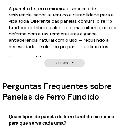
A
panela de ferro mineira
é sinônimo de
resistência, sabor autêntico e durabilidade para a
vida toda. Diferente das panelas comuns, o
ferro
fundido
distribui o calor de forma uniforme, não se
deforma com altas temperaturas e ganha
antiaderência natural com o uso — reduzindo a
necessidade de óleo no preparo dos alimentos.
Em nosso catálogo você encontra os principais
modelos de
panela de ferro
para todos os tipos de
Ler mais
preparo:
Perguntas Frequentes sobre
Caçarola de ferro:
ideal para arroz, feijão,
carnes e ensopados, com opções de alça de
Panelas de Ferro Fundido
madeira, silicone ou ferro.
Frigideira de ferro:
antiaderência natural,
ótima para grelhados, frituras e até paellas.
Bifeteira de ferro:
usada por chefs para selar
Quais tipos de panela de ferro fundido existem e
carnes com mais sabor.
para que serve cada uma?
Chaleira de ferro:
para aquecer água com