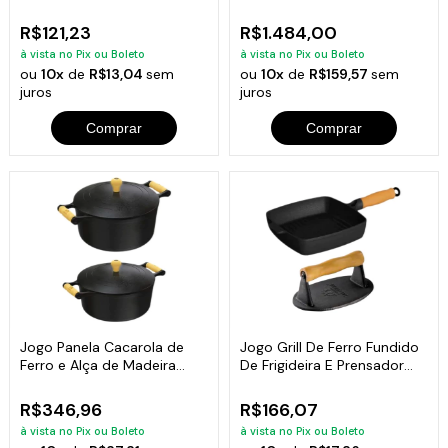
Tampa
R$121,23
R$1.484,00
à vista no Pix ou Boleto
à vista no Pix ou Boleto
ou
10x
de
R$13,04
sem
ou
10x
de
R$159,57
sem
juros
juros
Comprar
Comprar
Jogo Panela Cacarola de
Jogo Grill De Ferro Fundido
Ferro e Alça de Madeira
De Frigideira E Prensador
2,05 E 2,5 L
Carne
R$346,96
R$166,07
à vista no Pix ou Boleto
à vista no Pix ou Boleto