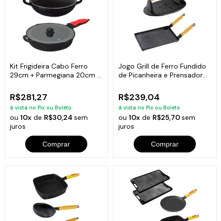
Kit Frigideira Cabo Ferro
Jogo Grill de Ferro Fundido
29cm + Parmegiana 20cm +
de Picanheira e Prensador
Tampas de vidro
Carne
R$281,27
R$239,04
à vista no Pix ou Boleto
à vista no Pix ou Boleto
ou
10x
de
R$30,24
sem
ou
10x
de
R$25,70
sem
juros
juros
Comprar
Comprar