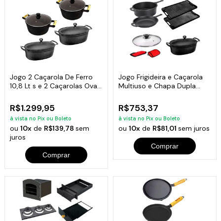
Jogo 2 Caçarola De Ferro
Jogo Frigideira e Caçarola
10,8 Lt s e 2 Caçarolas Ovas
Multiuso e Chapa Dupla
5 Lt s
Face
R$1.299,95
R$753,37
à vista no Pix ou Boleto
à vista no Pix ou Boleto
ou
10x
de
R$139,78
sem
ou
10x
de
R$81,01
sem juros
juros
Comprar
Comprar