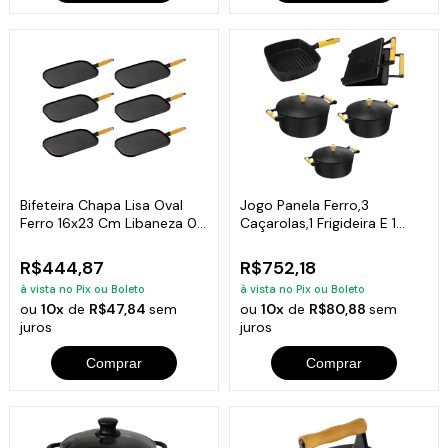
Bifeteira Chapa Lisa Oval
Jogo Panela Ferro,3
Ferro 16x23 Cm Libaneza 06
Caçarolas,1 Frigideira E 1
Und
Sanduicheira
R$444,87
R$752,18
à vista no Pix ou Boleto
à vista no Pix ou Boleto
ou
10x
de
R$47,84
sem
ou
10x
de
R$80,88
sem
juros
juros
Comprar
Comprar