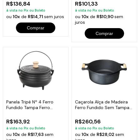
R$136,84
R$101,33
à vista no Pix ou Boleto
à vista no Pix ou Boleto
ou
10x
de
R$14,71
sem juros
ou
10x
de
R$10,90
sem
juros
Comprar
Comprar
Panela Tripé Nº 4 Ferro
Caçarola Alça de Madeira
Fundido Tampa Ferro
Ferro Fundido Sem Tampa
Santana 1,5 Lt
32cm
R$163,92
R$260,56
à vista no Pix ou Boleto
à vista no Pix ou Boleto
ou
10x
de
R$17,63
sem
ou
10x
de
R$28,02
sem
juros
juros