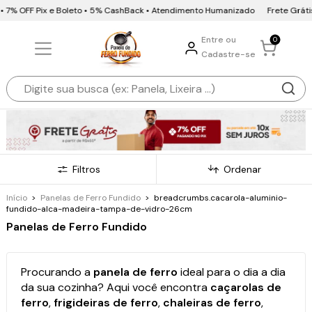
 Pix e Boleto • 5% CashBack • Atendimento Humanizado
Frete Grátis • 10x se
Entre ou
0
Cadastre-se
Filtros
Ordenar
Início
>
Panelas de Ferro Fundido
>
breadcrumbs.cacarola-aluminio-
fundido-alca-madeira-tampa-de-vidro-26cm
Panelas de Ferro Fundido
Procurando a
panela de ferro
ideal para o dia a dia
da sua cozinha? Aqui você encontra
caçarolas de
ferro
,
frigideiras de ferro
,
chaleiras de ferro
,