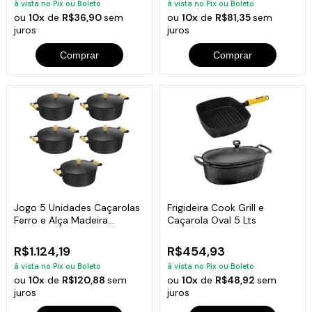
à vista no Pix ou Boleto
à vista no Pix ou Boleto
ou
10x
de
R$36,90
sem
ou
10x
de
R$81,35
sem
juros
juros
Comprar
Comprar
Jogo 5 Unidades Caçarolas
Frigideira Cook Grill e
Ferro e Alça Madeira
Caçarola Oval 5 Lts
Libaneza
R$1.124,19
R$454,93
à vista no Pix ou Boleto
à vista no Pix ou Boleto
ou
10x
de
R$120,88
sem
ou
10x
de
R$48,92
sem
juros
juros