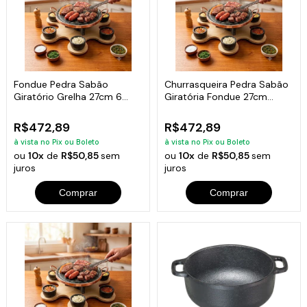
Fondue Pedra Sabão
Churrasqueira Pedra Sabão
Giratório Grelha 27cm 6
Giratória Fondue 27cm
Garfinhos Curado
completa
R$472,89
R$472,89
à vista no Pix ou Boleto
à vista no Pix ou Boleto
ou
10x
de
R$50,85
sem
ou
10x
de
R$50,85
sem
juros
juros
Comprar
Comprar