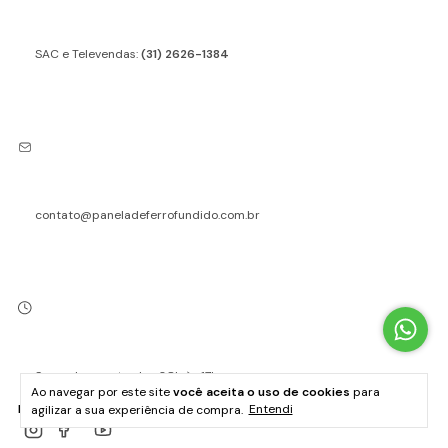
SAC e Televendas:
(31) 2626-1384
contato@paneladeferrofundido.com.br
Segunda a sexta, das 08h às 17h
Ao navegar por este site
você aceita o uso de cookies
para
agilizar a sua experiência de compra.
Entendi
REDE SOCIAIS