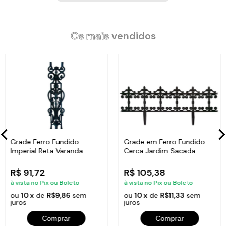
Os mais
vendidos
Grade Ferro Fundido
Grade em Ferro Fundido
Imperial Reta Varanda
Cerca Jardim Sacada
Sacada 80x15,5cm
Varanda 24x86cm
R$ 91,72
R$ 105,38
à vista no Pix ou Boleto
à vista no Pix ou Boleto
ou
10 x
de
R$9,86
sem
ou
10 x
de
R$11,33
sem
juros
juros
Comprar
Comprar