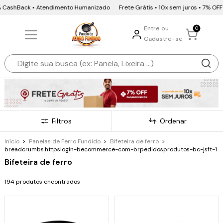
ack • Atendimento Humanizado
Frete Grátis • 10x sem juros • 7% OFF Pix e B
Entre ou
0
Cadastre-se
Filtros
Ordenar
Início
>
Panelas de Ferro Fundido
>
Bifeteira de ferro
>
breadcrumbs.httpslogin-becommerce-com-brpedidosprodutos-bc-jsft-1
Bifeteira de ferro
194 produtos encontrados