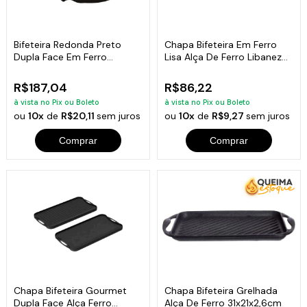
Bifeteira Redonda Preto
Chapa Bifeteira Em Ferro
Dupla Face Em Ferro
Lisa Alça De Ferro Libaneza
Fundido 33 Cm
22X22Cm
R$187,04
R$86,22
à vista no Pix ou Boleto
à vista no Pix ou Boleto
ou
10x
de
R$20,11
sem juros
ou
10x
de
R$9,27
sem juros
Comprar
Comprar
Chapa Bifeteira Gourmet
Chapa Bifeteira Grelhada
Dupla Face Alça Ferro
Alça De Ferro 31x21x2,6cm