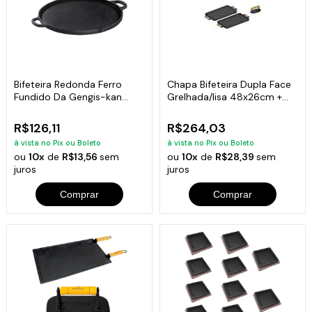
Bifeteira Redonda Ferro
Chapa Bifeteira Dupla Face
Fundido Da Gengis-kan
Grelhada/lisa 48x26cm +
Libaneza 32 Cm
Brinde
R$126,11
R$264,03
à vista no Pix ou Boleto
à vista no Pix ou Boleto
ou
10x
de
R$13,56
sem
ou
10x
de
R$28,39
sem
juros
juros
Comprar
Comprar