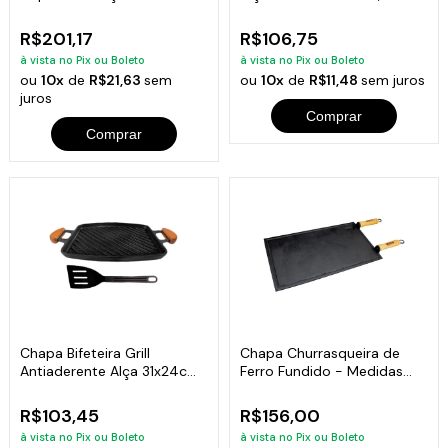
48x26 Cm
R$201,17
R$106,75
à vista no Pix ou Boleto
à vista no Pix ou Boleto
ou
10x
de
R$21,63
sem
ou
10x
de
R$11,48
sem juros
juros
Comprar
Comprar
Chapa Bifeteira Grill
Chapa Churrasqueira de
Antiaderente Alça 31x24cm
Ferro Fundido - Medidas
e Espátula
25x45cm
R$103,45
R$156,00
à vista no Pix ou Boleto
à vista no Pix ou Boleto