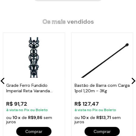
Os mais
vendidos
Grade Ferro Fundido
Bastão de Barra com Carga
Imperial Reta Varanda
1pol 1,20m - 3Kg
Sacada 80x15,5cm
R$ 91,72
R$ 127,47
à vista no Pix ou Boleto
à vista no Pix ou Boleto
ou
10 x
de
R$9,86
sem
ou
10 x
de
R$13,71
sem
juros
juros
Comprar
Comprar