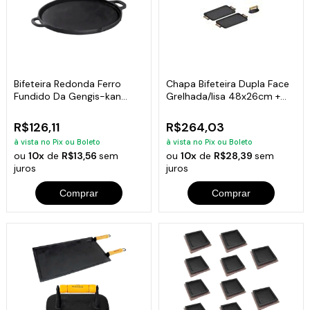
Bifeteira Redonda Ferro
Chapa Bifeteira Dupla Face
Fundido Da Gengis-kan
Grelhada/lisa 48x26cm +
Libaneza 32 Cm
Brinde
R$126,11
R$264,03
à vista no Pix ou Boleto
à vista no Pix ou Boleto
ou
10x
de
R$13,56
sem
ou
10x
de
R$28,39
sem
juros
juros
Comprar
Comprar