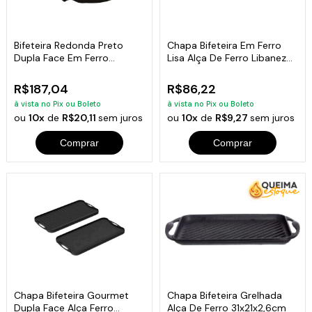
Bifeteira Redonda Preto
Chapa Bifeteira Em Ferro
Dupla Face Em Ferro
Lisa Alça De Ferro Libaneza
Fundido 33 Cm
22X22Cm
R$187,04
R$86,22
à vista no Pix ou Boleto
à vista no Pix ou Boleto
ou
10x
de
R$20,11
sem juros
ou
10x
de
R$9,27
sem juros
Comprar
Comprar
Chapa Bifeteira Gourmet
Chapa Bifeteira Grelhada
Dupla Face Alça Ferro
Alça De Ferro 31x21x2,6cm