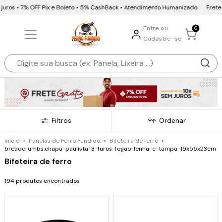
 7% OFF Pix e Boleto • 5% CashBack • Atendimento Humanizado
Frete Grátis •
Entre ou
0
Cadastre-se
Filtros
Ordenar
Início
>
Panelas de Ferro Fundido
>
Bifeteira de ferro
>
breadcrumbs.chapa-paulista-3-furos-fogao-lenha-c-tampa-19x55x23cm
Bifeteira de ferro
194 produtos encontrados