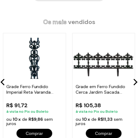
Os mais
vendidos
Grade Ferro Fundido
Grade em Ferro Fundido
Imperial Reta Varanda
Cerca Jardim Sacada
Sacada 80x15,5cm
Varanda 24x86cm
R$ 91,72
R$ 105,38
à vista no Pix ou Boleto
à vista no Pix ou Boleto
ou
10 x
de
R$9,86
sem
ou
10 x
de
R$11,33
sem
juros
juros
Comprar
Comprar