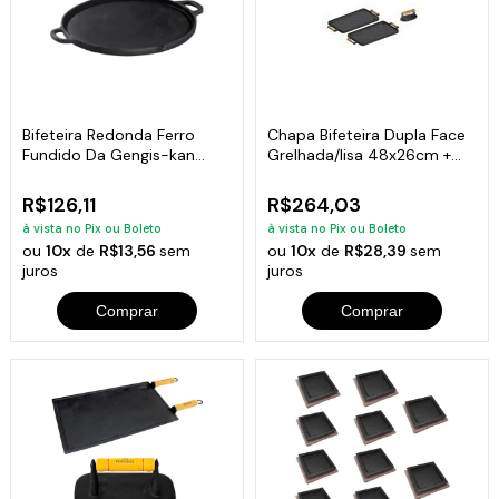
Bifeteira Redonda Ferro
Chapa Bifeteira Dupla Face
Fundido Da Gengis-kan
Grelhada/lisa 48x26cm +
Libaneza 32 Cm
Brinde
R$126,11
R$264,03
à vista no Pix ou Boleto
à vista no Pix ou Boleto
ou
10x
de
R$13,56
sem
ou
10x
de
R$28,39
sem
juros
juros
Comprar
Comprar