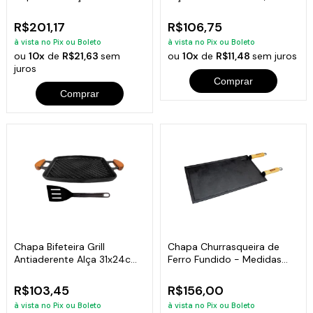
48x26 Cm
R$201,17
R$106,75
à vista no Pix ou Boleto
à vista no Pix ou Boleto
ou
10x
de
R$21,63
sem
ou
10x
de
R$11,48
sem juros
juros
Comprar
Comprar
Chapa Bifeteira Grill
Chapa Churrasqueira de
Antiaderente Alça 31x24cm
Ferro Fundido - Medidas
e Espátula
25x45cm
R$103,45
R$156,00
à vista no Pix ou Boleto
à vista no Pix ou Boleto