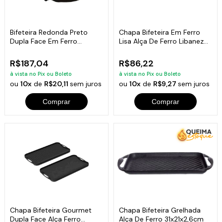
Bifeteira Redonda Preto
Chapa Bifeteira Em Ferro
Dupla Face Em Ferro
Lisa Alça De Ferro Libaneza
Fundido 33 Cm
22X22Cm
R$187,04
R$86,22
à vista no Pix ou Boleto
à vista no Pix ou Boleto
ou
10x
de
R$20,11
sem juros
ou
10x
de
R$9,27
sem juros
Comprar
Comprar
Chapa Bifeteira Gourmet
Chapa Bifeteira Grelhada
Dupla Face Alça Ferro
Alça De Ferro 31x21x2,6cm