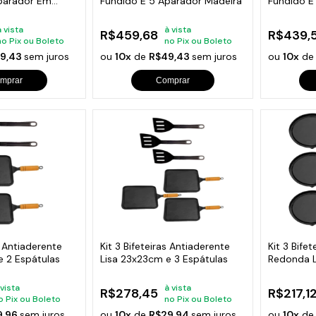
parador Em
Fundido E 5 Aparador Madeira
Fundido E
Madeira
à vista
à vista
R$459,68
R$439,
no Pix ou Boleto
no Pix ou Boleto
9,43
sem juros
ou
10x
de
R$49,43
sem juros
ou
10x
d
mprar
Comprar
s Antiaderente
Kit 3 Bifeteiras Antiaderente
Kit 3 Bife
e 2 Espátulas
Lisa 23x23cm e 3 Espátulas
Redonda 
Espátula
 vista
à vista
R$278,45
R$217,1
o Pix ou Boleto
no Pix ou Boleto
9,96
sem juros
ou
10x
de
R$29,94
sem juros
ou
10x
d