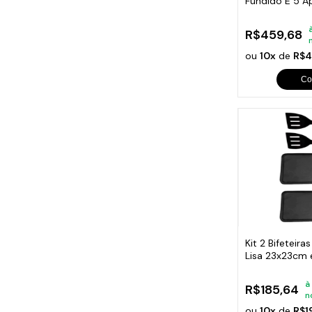
Fundido E 5 A
Madeira
R$459,68
ou
10x
de
R$4
Co
Kit 2 Bifeteira
Lisa 23x23cm 
à
R$185,64
n
ou
10x
de
R$1