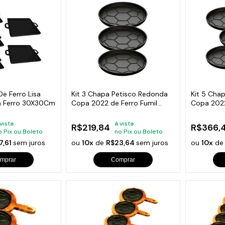
 De Ferro Lisa
Kit 3 Chapa Petisco Redonda
Kit 5 Cha
a Ferro 30X30Cm
Copa 2022 de Ferro Fumil
Copa 2022
20x2cm
20x2cm
 vista
à vista
R$219,84
R$366,
o Pix ou Boleto
no Pix ou Boleto
7,61
sem juros
ou
10x
de
R$23,64
sem juros
ou
10x
d
mprar
Comprar