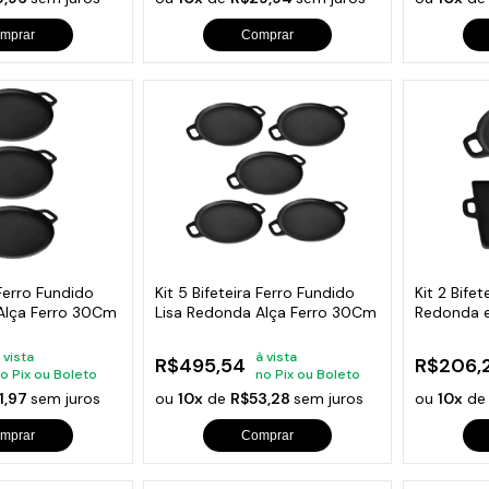
mprar
Comprar
 Ferro Fundido
Kit 5 Bifeteira Ferro Fundido
Kit 2 Bifet
Alça Ferro 30Cm
Lisa Redonda Alça Ferro 30Cm
Redonda 
 vista
à vista
R$495,54
R$206,
o Pix ou Boleto
no Pix ou Boleto
1,97
sem juros
ou
10x
de
R$53,28
sem juros
ou
10x
d
mprar
Comprar