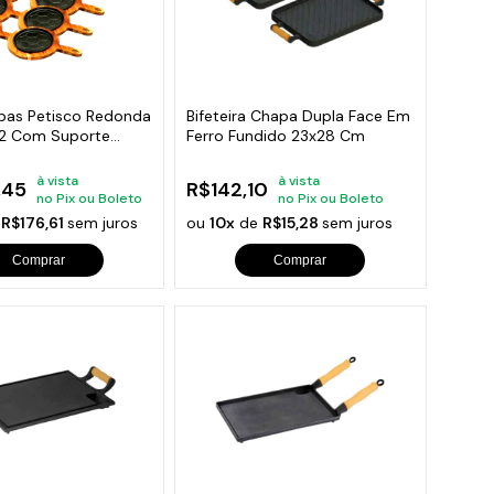
apas Petisco Redonda
Bifeteira Chapa Dupla Face Em
2 Com Suporte
Ferro Fundido 23x28 Cm
à vista
à vista
,45
R$142,10
no Pix ou Boleto
no Pix ou Boleto
e
R$176,61
sem juros
ou
10x
de
R$15,28
sem juros
Comprar
Comprar