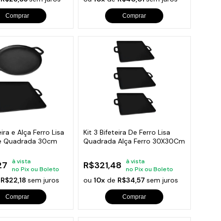
Comprar
Comprar
eira e Alça Ferro Lisa
Kit 3 Bifeteira De Ferro Lisa
e Quadrada 30cm
Quadrada Alça Ferro 30X30Cm
à vista
à vista
27
R$321,48
no Pix ou Boleto
no Pix ou Boleto
e
R$22,18
sem juros
ou
10x
de
R$34,57
sem juros
Comprar
Comprar