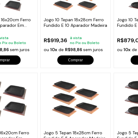
s de Fio Elétrico
pões e Tampas de Chão
Acess
Ver T
 16x20cm Ferro
Jogo 10 Tepan 18x28cm Ferro
Jogo 10 T
Aparador Em
Fundido E 10 Aparador Madeira
Fundido E
Madeira
 vista
à vista
R$919,36
R$879,
o Pix ou Boleto
no Pix ou Boleto
8,86
sem juros
ou
10x
de
R$98,86
sem juros
ou
10x
d
mprar
Comprar
16x20cm Ferro
Jogo 5 Tepan 18x28cm Ferro
Jogo 5 Te