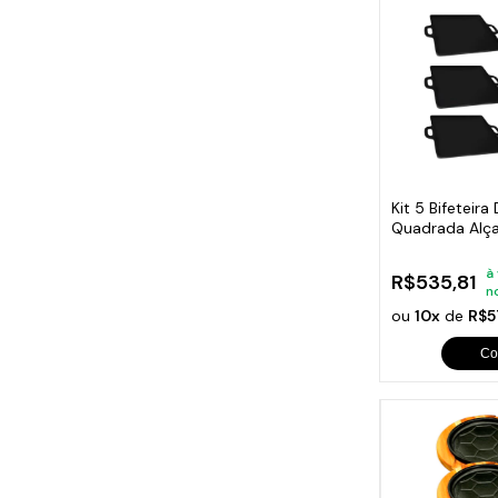
Kit 5 Bifeteira
Quadrada Alç
à
R$535,81
n
ou
10x
de
R$5
Co