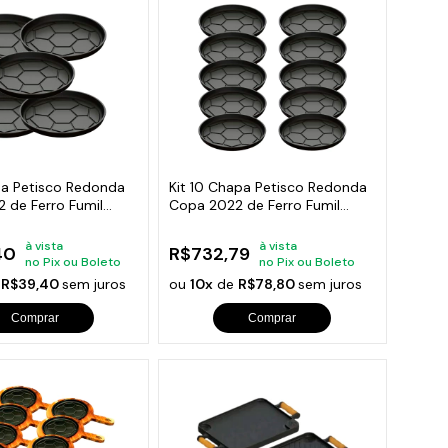
pa Petisco Redonda
Kit 10 Chapa Petisco Redonda
 de Ferro Fumil
Copa 2022 de Ferro Fumil
20x2cm
à vista
à vista
40
R$732,79
no Pix ou Boleto
no Pix ou Boleto
e
R$39,40
sem juros
ou
10x
de
R$78,80
sem juros
Comprar
Comprar