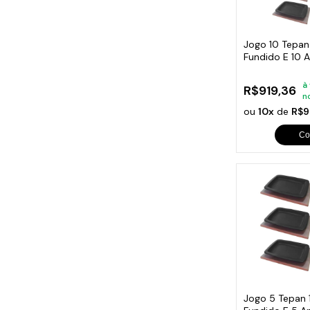
Cabo
Tam
Jogo 10 Tepan
Fundido E 10 
Madeira
à
R$919,36
n
ou
10x
de
R$9
Co
Jogo 5 Tepan 