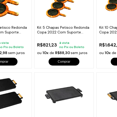
Petisco Redonda
Kit 5 Chapas Petisco Redonda
Kit 10 Ch
om Suporte
Copa 2022 Com Suporte
Copa 202
20x4cm
20x4cm
à vista
à vista
R$821,23
R$1.642
no Pix ou Boleto
no Pix ou Boleto
2,98
sem juros
ou
10x
de
R$88,30
sem juros
ou
10x
d
mprar
Comprar