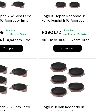
orios para Piscinas
udo
epan 26x16cm Ferro
Jogo 10 Tepan Redondo 18
 10 Aparador Em
Ferro Fundid E 10 Aparador
Madeira
à vista
à vista
09
R$901,72
no Pix ou Boleto
no Pix ou Boleto
e
R$94,53
sem juros
ou
10x
de
R$96,96
sem juros
Comprar
Comprar
pan 26x16cm Ferro
Jogo 5 Tepan Redondo 18