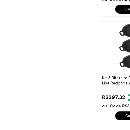
Co
Kit 3 Bifeteira
Lisa Redonda 
à
R$297,32
n
ou
10x
de
R$3
Co