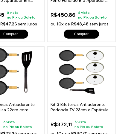
 5 Aparador Em
Ferro Fundido E 5 Aparador
Madeira
à vista
à vista
55
R$450,86
no Pix ou Boleto
no Pix ou Boleto
e
R$47,26
sem juros
ou
10x
de
R$48,48
sem juros
Comprar
Comprar
teiras Antiaderente
Kit 3 Bifeteiras Antiaderente
Lisa 22cm com
Redonda TV 23cm e Espátula
à vista
à vista
2
R$372,11
no Pix ou Boleto
no Pix ou Boleto
e
R$23,35
sem juros
ou
10x
de
R$40,01
sem juros