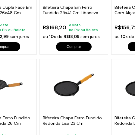
pa Dupla Face Em
Bifeteira Chapa Em Ferro
Bifeteira 
o 26x48 Cm
Fundido 25x41 Cm Libaneza
Com Alças
Cm
 vista
à vista
R$168,20
R$156,7
o Pix ou Boleto
no Pix ou Boleto
2,99
sem juros
ou
10x
de
R$18,09
sem juros
ou
10x
d
mprar
Comprar
a Ferro Fundido
Bifeteira Chapa Ferro Fundido
Bifeteira 
iada 26 Cm
Redonda Lisa 23 Cm
Redonda L