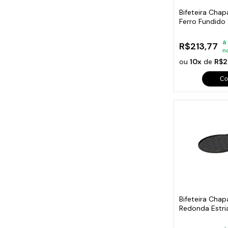
Bifeteira Cha
Ferro Fundid
à
R$213,77
n
ou
10x
de
R$2
Co
Bifeteira Chap
Redonda Estr