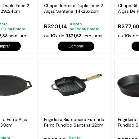
a Dupla Face 2
Chapa Bifeteira Dupla Face 2
Chapa Bif
a 29x24cm
Alças Santana 44x26x2cm
Alças De 
24x24cm
vista
à vista
R$201,14
R$77,6
 Pix ou Boleto
no Pix ou Boleto
2,83
sem juros
ou
10x
de
R$21,63
sem juros
ou
10x
d
mprar
Comprar
ra Ferro Alça
Frigideira Bistequeira Estriada
Frigideira
a 30cm
Ferro Fundido Santana 22cm
Fundido 
 vista
à vista