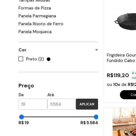
Tampas Avulsas
Cabo
Tam
Formas de Pizza
Panela Parmegiana
Panela Risoto de Ferro
Panela Moqueca
Cor
Frigideira Gou
Preto (2)
Fundido Cabo 
26 Cm
à 
R$119,20
no
ou
10x
de
R$1
Preço
Co
De
Até
APLICAR
R$ 19
R$ 5.584