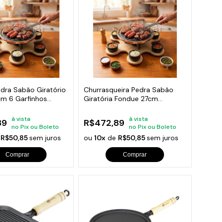
orios para Piscinas
udo
dra Sabão Giratório
Churrasqueira Pedra Sabão
cm 6 Garfinhos
Giratória Fondue 27cm
completa
à vista
à vista
89
R$472,89
no Pix ou Boleto
no Pix ou Boleto
e
R$50,85
sem juros
ou
10x
de
R$50,85
sem juros
Comprar
Comprar