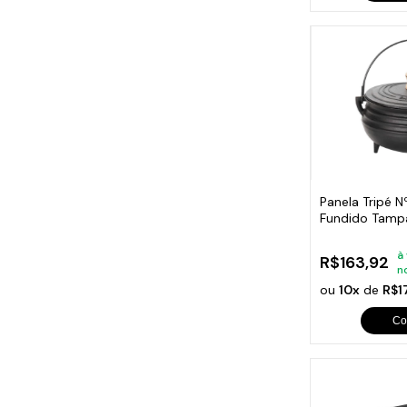
Panela Tripé N
Fundido Tamp
1,5 Lt
à
R$163,92
n
ou
10x
de
R$1
Co