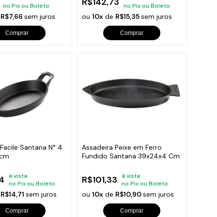
R$142,73
no Pix ou Boleto
no Pix ou Boleto
e
R$7,66
sem juros
ou
10x
de
R$15,35
sem juros
Comprar
Comprar
Facile Santana N° 4
Assadeira Peixe em Ferro
3cm
Fundido Santana 39x24x4 Cm
à vista
à vista
4
R$101,33
no Pix ou Boleto
no Pix ou Boleto
e
R$14,71
sem juros
ou
10x
de
R$10,90
sem juros
Comprar
Comprar