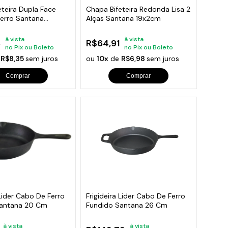
eteira Dupla Face
Chapa Bifeteira Redonda Lisa 2
Ferro Santana
Alças Santana 19x2cm
à vista
à vista
8
R$64,91
no Pix ou Boleto
no Pix ou Boleto
e
R$8,35
sem juros
ou
10x
de
R$6,98
sem juros
Comprar
Comprar
 Lider Cabo De Ferro
Frigideira Lider Cabo De Ferro
Santana 20 Cm
Fundido Santana 26 Cm
à vista
à vista