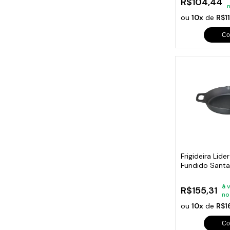
R$104,44
ou
10x
de
R$1
Co
Frigideira Lid
Fundido Sant
à 
R$155,31
no
ou
10x
de
R$1
Co