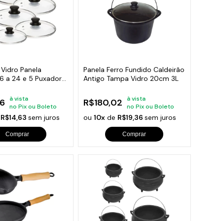
 Vidro Panela
Panela Ferro Fundido Caldeirão
 16 a 24 e 5 Puxador
Antigo Tampa Vidro 20cm 3L
à vista
à vista
6
R$180,02
no Pix ou Boleto
no Pix ou Boleto
e
R$14,63
sem juros
ou
10x
de
R$19,36
sem juros
Comprar
Comprar