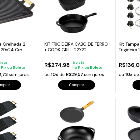
a Grelhada 2
KIT FRIGIDEIRA CABO DE FERRO
Kit Tampa
a 29x24 Cm
+ COOK GRILL 22X22
Frigideira
Extra
vista
à vista
R$274,98
R$136,0
 Pix ou Boleto
no Pix ou Boleto
2,73
sem juros
ou
10x
de
R$29,57
sem juros
ou
10x
d
mprar
Comprar