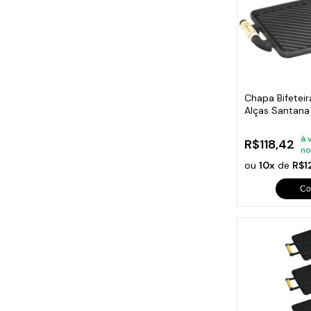
Chapa Bifeteir
Alças Santan
à 
R$118,42
no
ou
10x
de
R$1
Co