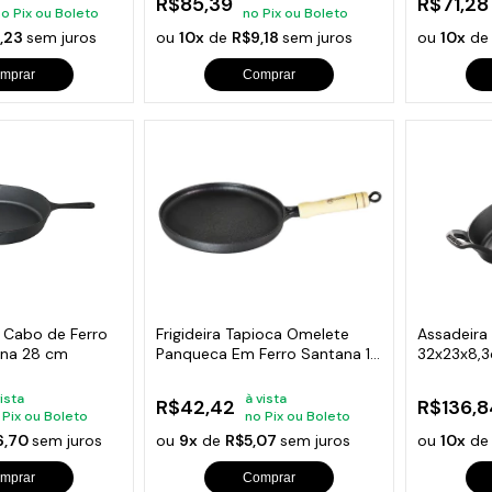
R$85,39
R$71,28
no Pix ou Boleto
no Pix ou Boleto
1,23
sem juros
ou
10x
de
R$9,18
sem juros
ou
10x
d
mprar
Comprar
er Cabo de Ferro
Frigideira Tapioca Omelete
Assadeira 
ana 28 cm
Panqueca Em Ferro Santana 18
32x23x8,
Cm
vista
à vista
R$42,42
R$136,8
 Pix ou Boleto
no Pix ou Boleto
6,70
sem juros
ou
9x
de
R$5,07
sem juros
ou
10x
d
mprar
Comprar