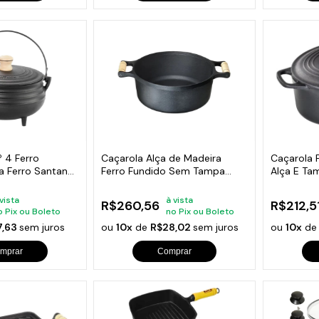
º 4 Ferro
Caçarola Alça de Madeira
Caçarola 
a Ferro Santana
Ferro Fundido Sem Tampa
Alça E Ta
32cm
 vista
à vista
R$260,56
R$212,5
o Pix ou Boleto
no Pix ou Boleto
7,63
sem juros
ou
10x
de
R$28,02
sem juros
ou
10x
d
mprar
Comprar