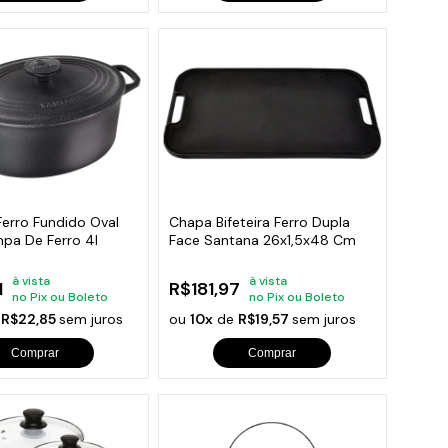
Ferro Fundido Oval
Chapa Bifeteira Ferro Dupla
mpa De Ferro 4l
Face Santana 26x1,5x48 Cm
à vista
à vista
1
R$181,97
no Pix ou Boleto
no Pix ou Boleto
e
R$22,85
sem juros
ou
10x
de
R$19,57
sem juros
Comprar
Comprar