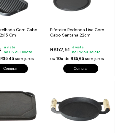
 Grelhada Com Cabo
Bifeteira Redonda Lisa Com
22x15 Cm
Cabo Santana 22cm
à vista
à vista
4
R$52,51
no Pix ou Boleto
no Pix ou Boleto
e
R$5,45
sem juros
ou
10x
de
R$5,65
sem juros
Comprar
Comprar