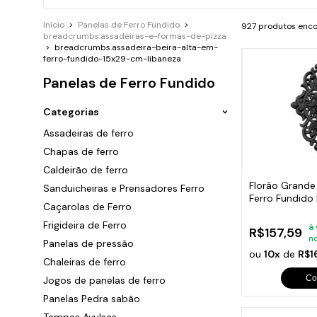
Ara
P
G
B
Sand
Chu
Cai
Início
>
Panelas de Ferro Fundido
>
927 produtos enc
P
G
T
F
breadcrumbs.assadeiras-e-formas-de-pizza
C
P
G
C
>
breadcrumbs.assadeira-beira-alta-em-
P
C
ferro-fundido-15x29-cm-libaneza
P
G
S
S
C
Panelas de Ferro Fundido
P
S
Caça
C
P
P
Categorias
c
C
F
C
Assadeiras de ferro
Peça
G
C
Chapas de ferro
Trin
O
Dob
C
Caldeirão de ferro
Eng
S
Florão Grand
Sanduicheiras e Prensadores Ferro
C
Lixe
Ferro Fundido
Q
Com
Caçarolas de Ferro
C
57x38cm
Tac
Frigideira de Ferro
C
à 
Ace
R$157,59
n
Ralo
Panelas de pressão
C
Cili
ou
10x
de
R$1
Chaleiras de ferro
C
Beb
Sup
Co
Jogos de panelas de ferro
Sau
Panelas Pedra sabão
Mola