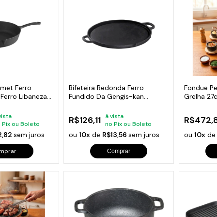
s de Fio Elétrico
pões e Tampas de Chão
Acess
Ver T
rmet Ferro
Bifeteira Redonda Ferro
Fondue Pe
Ferro Libaneza
Fundido Da Gengis-kan
Grelha 27
Libaneza 32 Cm
Curado
vista
à vista
R$126,11
R$472,
 Pix ou Boleto
no Pix ou Boleto
2,82
sem juros
ou
10x
de
R$13,56
sem juros
ou
10x
d
mprar
Comprar