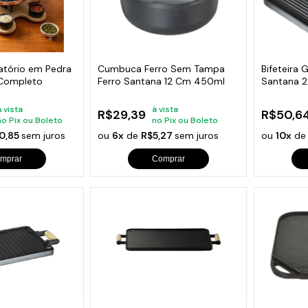
ratório em Pedra
Cumbuca Ferro Sem Tampa
Bifeteira
Completo
Ferro Santana 12 Cm 450ml
Santana 
à vista
à vista
R$29,39
R$50,6
no Pix ou Boleto
no Pix ou Boleto
0,85
sem juros
ou
6x
de
R$5,27
sem juros
ou
10x
d
mprar
Comprar