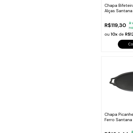
Chapa Bifeteir
Alças Santan
à 
R$119,30
no
ou
10x
de
R$1
Co
Chapa Picanhei
Ferro Santan
à