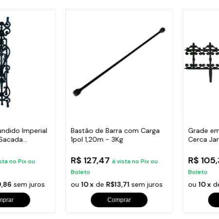
undido Imperial
Bastão de Barra com Carga
Grade em
 Sacada
1pol 1,20m - 3Kg
Cerca Ja
Varanda
R$ 127,47
R$ 105
sta no Pix ou
à vista no Pix ou
Boleto
Boleto
,86
sem juros
ou
10 x
de
R$13,71
sem juros
ou
10 x
d
mprar
Comprar