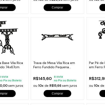
mprar
Comprar
 Base Vila Rica
Trava de Mesa Vila Rica em
Par Pé de
dido 74x67cm
Ferro Fundido Pequena
em Ferro 
70x20cm
à vista
à vista
R$145,60
R$312,9
no Pix ou Boleto
no Pix ou Boleto
0,00
sem juros
ou
10x
de
R$15,66
sem juros
ou
10x
d
mprar
Comprar