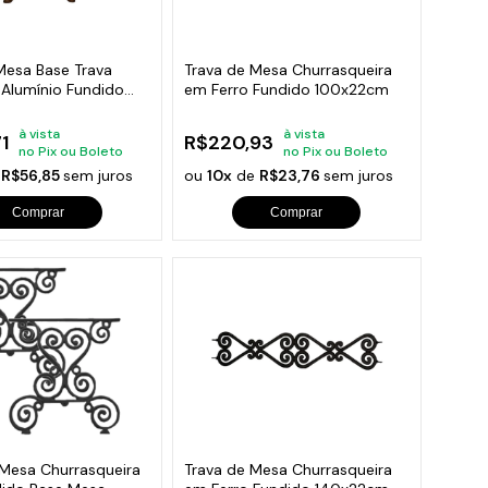
orios para Piscinas
udo
 Mesa Base Trava
Trava de Mesa Churrasqueira
 Alumínio Fundido
em Ferro Fundido 100x22cm
à vista
à vista
1
R$220,93
no Pix ou Boleto
no Pix ou Boleto
e
R$56,85
sem juros
ou
10x
de
R$23,76
sem juros
Comprar
Comprar
 Mesa Churrasqueira
Trava de Mesa Churrasqueira