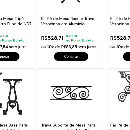
s de Fio Elétrico
pões e Tampas de Chão
Acess
Ver T
u Mesa Tripé
Kit Pé de Mesa Base e Trava
Kit Pé de
rro Fundido N07
Veroninha em Alumínio
Veroninha
Fundido
Marrom
 vista
à vista
R$528,71
R$528,7
o Pix ou Boleto
no Pix ou Boleto
7,54
sem juros
ou
10x
de
R$56,85
sem juros
ou
10x
d
mprar
Comprar
Mesa Base Paris
Trava Suporte de Mesa Paris
Par Pé de