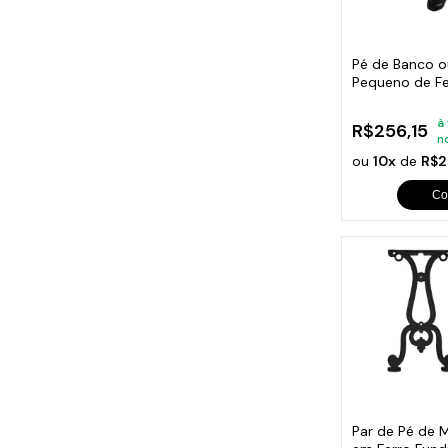
Cabo
Tam
Pé de Banco o
Pequeno de Fe
à
R$256,15
n
ou
10x
de
R$2
Co
Par de Pé de 