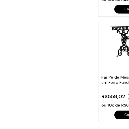
Co
Par Pé de Mesa
em Ferro Fun
R$558,02
ou
10x
de
R$6
Co