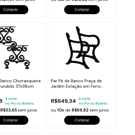
Comprar
Comprar
 Banco Churrasqueira
Par Pé de Banco Praça de
Fundido 37x38cm
Jardim Estação em Ferro
Fundido
à vista
à vista
8
R$649,34
no Pix ou Boleto
no Pix ou Boleto
e
R$33,65
sem juros
ou
10x
de
R$69,82
sem juros
Comprar
Comprar