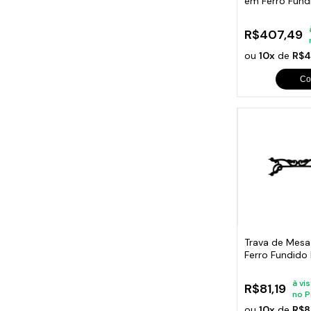
em Ferro Fun
R$407,49
ou
10x
de
R$4
Co
Trava de Mesa
Ferro Fundido
à vi
R$81,19
no P
ou
10x
de
R$8