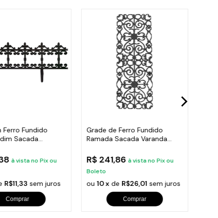
 Ferro Fundido
Grade de Ferro Fundido
Post
rdim Sacada
Ramada Sacada Varanda
Roma
 24x86cm
Escada 95x36cm
300
,38
R$ 241,86
R$ 
à vista no Pix ou
à vista no Pix ou
Boleto
Bole
e
R$11,33
sem juros
ou
10 x
de
R$26,01
sem juros
ou
1
Comprar
Comprar