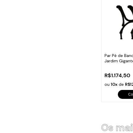
Par Pé de Ban
Jardim Gigant
Fundido
R$1.174,50
ou
10x
de
R$1
Co
Os mai