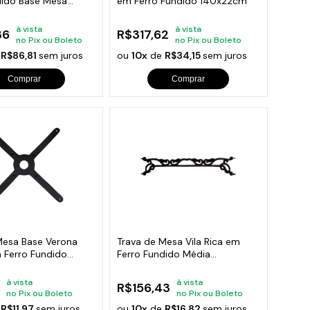
dido Base Mesa
em Ferro Fundido 140x22cm
à vista
à vista
36
R$317,62
no Pix ou Boleto
no Pix ou Boleto
e
R$86,81
sem juros
ou
10x
de
R$34,15
sem juros
Comprar
Comprar
Mesa Base Verona
Trava de Mesa Vila Rica em
 Ferro Fundido
Ferro Fundido Média
100x20cm
à vista
à vista
R$156,43
no Pix ou Boleto
no Pix ou Boleto
e
R$11,97
sem juros
ou
10x
de
R$16,82
sem juros