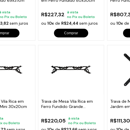
dido 69x37cm
em Ferro Fundido 80x30cm
Ferro Fun
75x73cm
à vista
à vista
R$227,32
R$807,
no Pix ou Boleto
no Pix ou Boleto
3,82
sem juros
ou
10x
de
R$24,44
sem juros
ou
10x
d
mprar
Comprar
 Vila Rica em
Trava de Mesa Vila Rica em
Trava de 
 Mini 30x20cm
Ferro Fundido Grande
Jardim em
130x20cm
42x42cm
sta
à vista
R$220,05
R$111,30
ix ou Boleto
no Pix ou Boleto
,73
sem juros
ou
10x
de
R$23,66
sem juros
ou
10x
d