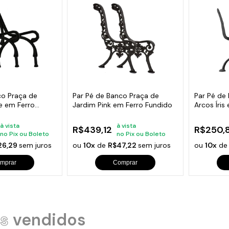
co Praça de
Par Pé de Banco Praça de
Par Pé de
e em Ferro
Jardim Pink em Ferro Fundido
Arcos Íris
à vista
à vista
R$439,12
R$250,
no Pix ou Boleto
no Pix ou Boleto
26,29
sem juros
ou
10x
de
R$47,22
sem juros
ou
10x
d
mprar
Comprar
s
vendidos