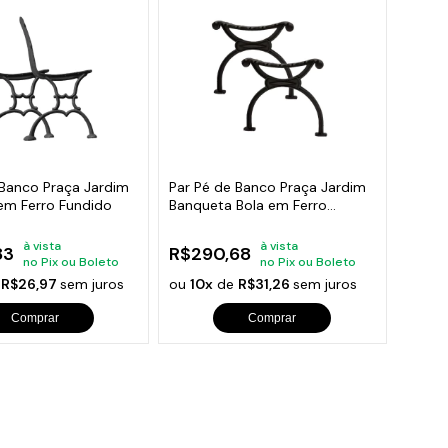
 Banco Praça Jardim
Par Pé de Banco Praça Jardim
 em Ferro Fundido
Banqueta Bola em Ferro
Fundido
à vista
à vista
83
R$290,68
no Pix ou Boleto
no Pix ou Boleto
e
R$26,97
sem juros
ou
10x
de
R$31,26
sem juros
Comprar
Comprar