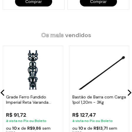
Comprar
Comprar
Os mais
vendidos
Grade Ferro Fundido
Bastão de Barra com Carga
Imperial Reta Varanda
1pol 1,20m - 3Kg
Sacada 80x15,5cm
R$ 91,72
R$ 127,47
à vista no Pix ou Boleto
à vista no Pix ou Boleto
ou
10 x
de
R$9,86
sem
ou
10 x
de
R$13,71
sem