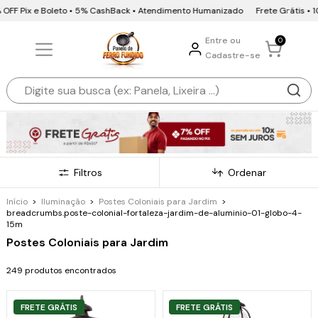
F Pix e Boleto • 5% CashBack • Atendimento Humanizado
Frete Grátis • 10x s
Entre ou
0
Cadastre-se
Filtros
Ordenar
Início
>
Iluminação
>
Postes Coloniais para Jardim
>
breadcrumbs.poste-colonial-fortaleza-jardim-de-aluminio-01-globo-4-
15m
Postes Coloniais para Jardim
249 produtos encontrados
FRETE GRÁTIS
FRETE GRÁTIS