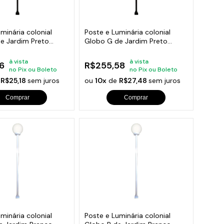
orios para Piscinas
udo
minária colonial
Poste e Luminária colonial
e Jardim Preto
Globo G de Jardim Preto
150cm
à vista
à vista
6
R$255,58
no Pix ou Boleto
no Pix ou Boleto
e
R$25,18
sem juros
ou
10x
de
R$27,48
sem juros
Comprar
Comprar
minária colonial
Poste e Luminária colonial