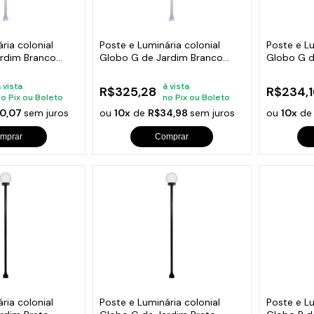
s de Fio Elétrico
pões e Tampas de Chão
Acess
Ver T
ria colonial
Poste e Luminária colonial
Poste e Lu
rdim Branco
Globo G de Jardim Branco
Globo G d
300cm
100cm
 vista
à vista
R$325,28
R$234,1
no Pix ou Boleto
no Pix ou Boleto
0,07
sem juros
ou
10x
de
R$34,98
sem juros
ou
10x
d
mprar
Comprar
ria colonial
Poste e Luminária colonial
Poste e Lu