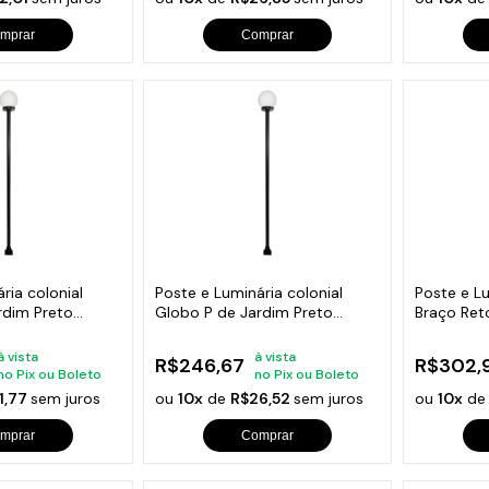
mprar
Comprar
ria colonial
Poste e Luminária colonial
Poste e L
rdim Preto
Globo P de Jardim Preto
Braço Ret
300cm
200cm
à vista
à vista
R$246,67
R$302,9
no Pix ou Boleto
no Pix ou Boleto
1,77
sem juros
ou
10x
de
R$26,52
sem juros
ou
10x
d
mprar
Comprar