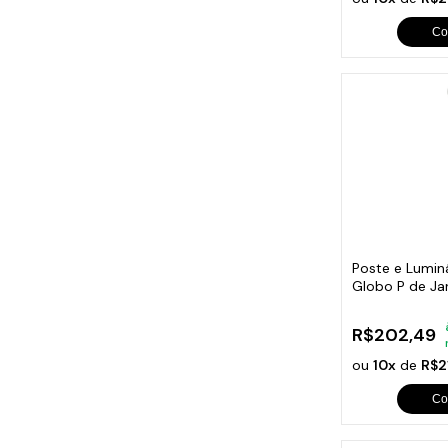
Co
Poste e Luminá
Globo P de Ja
200cm
R$202,49
ou
10x
de
R$2
Co