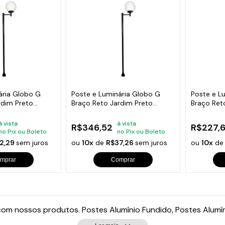
ária Globo G
Poste e Luminária Globo G
Poste e L
rdim Preto
Braço Reto Jardim Preto
Braço Ret
300cm
200cm
à vista
à vista
R$346,52
R$227,
no Pix ou Boleto
no Pix ou Boleto
2,29
sem juros
ou
10x
de
R$37,26
sem juros
ou
10x
d
mprar
Comprar
 com nossos produtos. Postes Alumínio Fundido, Postes Alumí