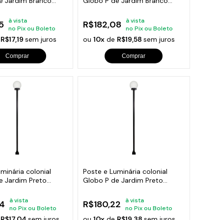
e Jardim Branco
Globo P de Jardim Branco
150cm
à vista
à vista
5
R$182,08
no Pix ou Boleto
no Pix ou Boleto
e
R$17,19
sem juros
ou
10x
de
R$19,58
sem juros
Comprar
Comprar
minária colonial
Poste e Luminária colonial
e Jardim Preto
Globo P de Jardim Preto
150cm
à vista
à vista
4
R$180,22
no Pix ou Boleto
no Pix ou Boleto
e
R$17,04
sem juros
ou
10x
de
R$19,38
sem juros