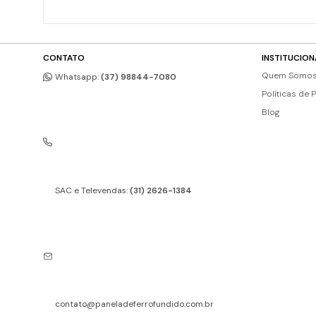
CONTATO
INSTITUCION
Quem Somo
Whatsapp:
(37) 98844-7080
Políticas de 
Blog
SAC e Televendas:
(31) 2626-1384
contato@paneladeferrofundido.com.br