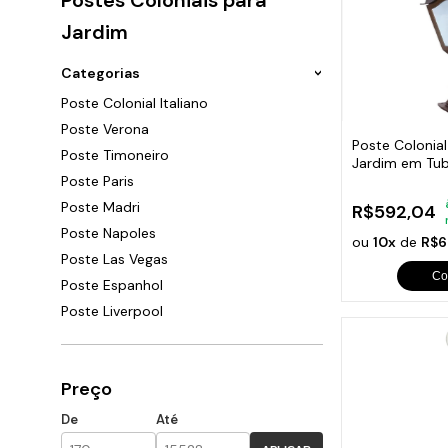
Ara
P
G
B
Sand
Chu
Cai
Jardim
P
G
T
F
C
P
G
C
P
Categorias
C
P
G
S
S
Poste Colonial Italiano
C
P
S
Poste Verona
Caça
C
Poste Colonia
P
P
Poste Timoneiro
c
C
Jardim em Tub
F
Poste Paris
70cm
C
Peça
G
Poste Madri
R$592,04
C
Trin
O
Dob
Poste Napoles
C
ou
10x
de
R$6
Eng
S
Poste Las Vegas
C
Lixe
Co
Q
Poste Espanhol
Com
C
Tac
Poste Liverpool
C
Ace
Ralo
C
Cili
C
Beb
Preço
Sup
Sau
De
Até
Mola