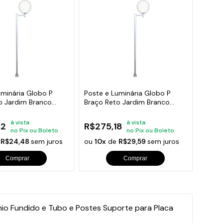
uminária Globo P
Poste e Luminária Globo P
o Jardim Branco
Braço Reto Jardim Branco
300cm
à vista
à vista
62
R$275,18
no Pix ou Boleto
no Pix ou Boleto
e
R$24,48
sem juros
ou
10x
de
R$29,59
sem juros
Comprar
Comprar
nio Fundido e Tubo e Postes Suporte para Placa