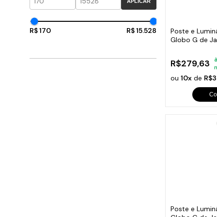
Cabo
APLICAR
Tam
R$ 170
R$ 15.528
Poste e Luminá
Globo G de Ja
200cm
à
R$279,63
ou
10x
de
R$3
Co
Poste e Luminá