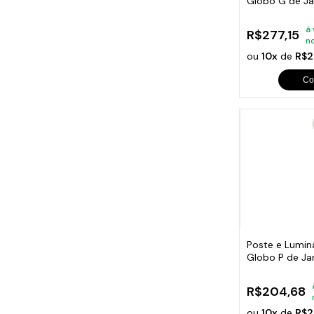
Globo G de Ja
200cm
à 
R$277,15
n
ou
10x
de
R$2
Co
Poste e Luminá
Globo P de Ja
200cm
R$204,68
ou
10x
de
R$2