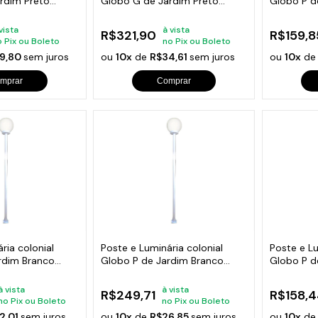
rdim Preto
Globo G de Jardim Preto
Globo P d
300cm
100cm
vista
à vista
R$321,90
R$159,8
o Pix ou Boleto
no Pix ou Boleto
9,80
sem juros
ou
10x
de
R$34,61
sem juros
ou
10x
d
mprar
Comprar
ria colonial
Poste e Luminária colonial
Poste e Lu
rdim Branco
Globo P de Jardim Branco
Globo P d
300cm
100cm
à vista
à vista
R$249,71
R$158,4
no Pix ou Boleto
no Pix ou Boleto
2,01
sem juros
ou
10x
de
R$26,85
sem juros
ou
10x
d