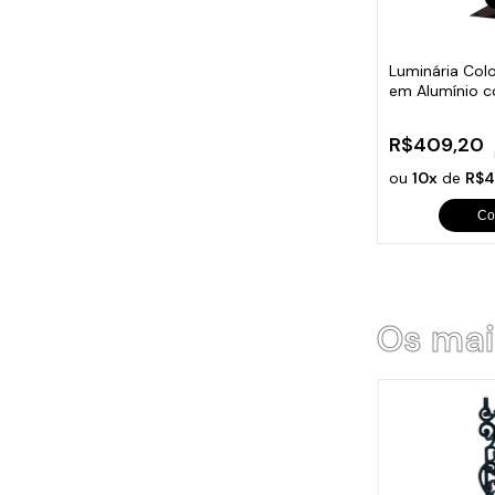
Cabo
Tam
Luminária Col
em Alumínio 
Vidro
R$409,20
ou
10x
de
R$
Co
Os mai