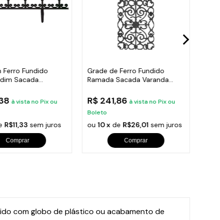
 Ferro Fundido
Grade de Ferro Fundido
Post
rdim Sacada
Ramada Sacada Varanda
Trip
 24x86cm
Escada 95x36cm
Pre
,38
R$ 241,86
R$ 
à vista no Pix ou
à vista no Pix ou
Boleto
Bole
e
R$11,33
sem juros
ou
10 x
de
R$26,01
sem juros
ou
1
Comprar
Comprar
ndido com globo de plástico ou acabamento de