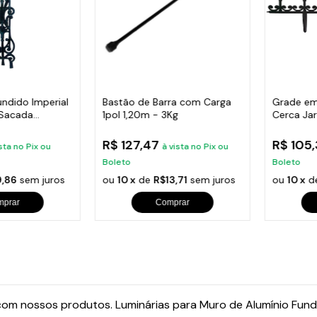
undido Imperial
Bastão de Barra com Carga
Grade em
 Sacada
1pol 1,20m - 3Kg
Cerca Ja
Varanda
R$ 127,47
R$ 105
sta no Pix ou
à vista no Pix ou
Boleto
Boleto
,86
sem juros
ou
10 x
de
R$13,71
sem juros
ou
10 x
d
mprar
Comprar
 com nossos produtos. Luminárias para Muro de Alumínio Fu