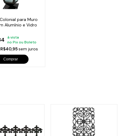
orios para Piscinas
udo
 Colonial para Muro
 Alumínio e Vidro
à vista
84
no Pix ou Boleto
e
R$40,95
sem juros
Comprar