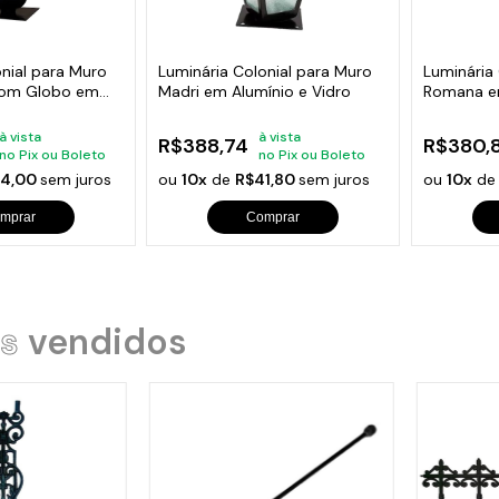
s de Fio Elétrico
pões e Tampas de Chão
Acess
Ver T
onial para Muro
Luminária Colonial para Muro
Luminária
com Globo em
Madri em Alumínio e Vidro
Romana em
à vista
à vista
R$388,74
R$380,
no Pix ou Boleto
no Pix ou Boleto
44,00
sem juros
ou
10x
de
R$41,80
sem juros
ou
10x
d
mprar
Comprar
s
vendidos