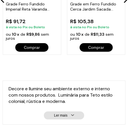
Grade Ferro Fundido
Grade em Ferro Fundido
Imperial Reta Varanda
Cerca Jardim Sacada
Sacada 80x15,5cm
Varanda 24x86cm
R$ 91,72
R$ 105,38
à vista no Pix ou Boleto
à vista no Pix ou Boleto
ou
10 x
de
R$9,86
sem
ou
10 x
de
R$11,33
sem
juros
juros
Comprar
Comprar
Decore e Ilumine seu ambiente externo e interno
com nossos produtos. Luminária para Teto estilo
colonial, rústica e moderna.
Ler mais