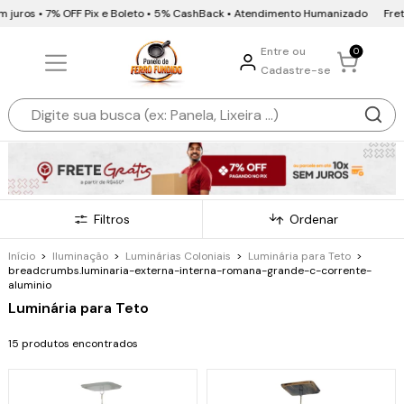
 juros • 7% OFF Pix e Boleto • 5% CashBack • Atendimento Humanizado
Frete 
Entre ou
0
Cadastre-se
Filtros
Ordenar
Início
>
Iluminação
>
Luminárias Coloniais
>
Luminária para Teto
>
breadcrumbs.luminaria-externa-interna-romana-grande-c-corrente-
aluminio
Luminária para Teto
15 produtos encontrados