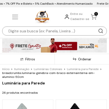
• 7% OFF Pix e Boleto • 5% CashBack • Atendimento Humanizado
Frete Grátis
Entre ou
0
Cadastre-se
Filtros
Ordenar
Início
>
Iluminação
>
Luminárias Coloniais
>
Luminária para Parede
>
breadcrumbs.luminaria-genebra-com-braco-externainterna-em-
aluminio-50cm
Luminária para Parede
26 produtos encontrados