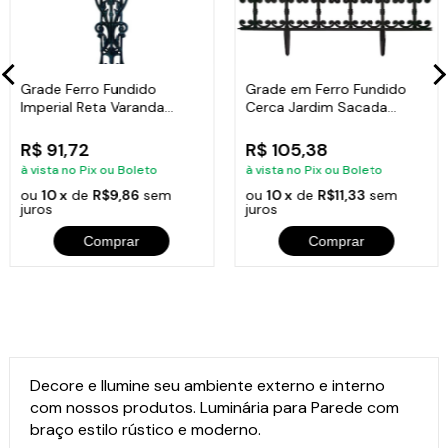
Grade Ferro Fundido
Grade em Ferro Fundido
Imperial Reta Varanda
Cerca Jardim Sacada
Sacada 80x15,5cm
Varanda 24x86cm
R$ 91,72
R$ 105,38
à vista no Pix ou Boleto
à vista no Pix ou Boleto
ou
10 x
de
R$9,86
sem
ou
10 x
de
R$11,33
sem
juros
juros
Comprar
Comprar
Decore e Ilumine seu ambiente externo e interno
com nossos produtos. Luminária para Parede com
braço estilo rústico e moderno.