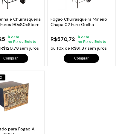
orios para Piscinas
udo
enha e Churrasqueira
Fogão Churrasqueira Mineiro
 Furos 90x80x65cm
Chapa 02 Furo Grelha
80x43x38cm
à vista
à vista
25
R$570,72
no Pix ou Boleto
no Pix ou Boleto
e
R$120,78
sem juros
ou
10x
de
R$61,37
sem juros
Comprar
Comprar
O
ado para Fogão A