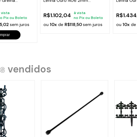
 Grelha
Lenha Ouro N06 2mm
Lenha Ou
50x35x30cm
50x48x3
 vista
à vista
R$1.102,04
R$1.434
o Pix ou Boleto
no Pix ou Boleto
5,02
sem juros
ou
10x
de
R$118,50
sem juros
ou
10x
d
mprar
s
vendidos