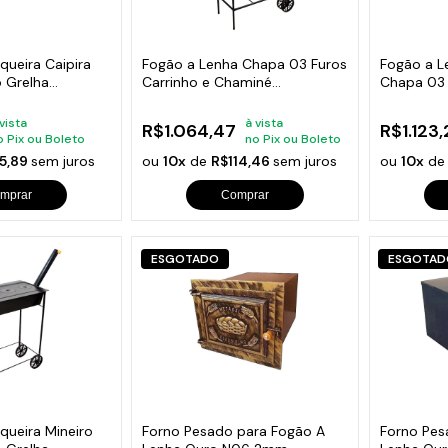
s de Fio Elétrico
pões e Tampas de Chão
Acess
Ver T
queira Caipira
Fogão a Lenha Chapa 03 Furos
Fogão a L
 Grelha
Carrinho e Chaminé
Chapa 03
90x80x65cm
 vista
à vista
R$1.064,47
R$1.123,
o Pix ou Boleto
no Pix ou Boleto
5,89
sem juros
ou
10x
de
R$114,46
sem juros
ou
10x
d
mprar
Comprar
ESGOTADO
ESGOTAD
queira Mineiro
Forno Pesado para Fogão A
Forno Pes