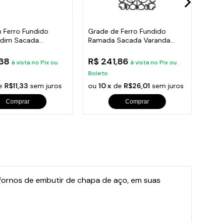
 Ferro Fundido
Grade de Ferro Fundido
Post
rdim Sacada
Ramada Sacada Varanda
Roma
 24x86cm
Escada 95x36cm
300
,38
R$ 241,86
R$ 
à vista no Pix ou
à vista no Pix ou
Boleto
Bole
e
R$11,33
sem juros
ou
10 x
de
R$26,01
sem juros
ou
1
Comprar
Comprar
 fornos de embutir de chapa de aço, em suas