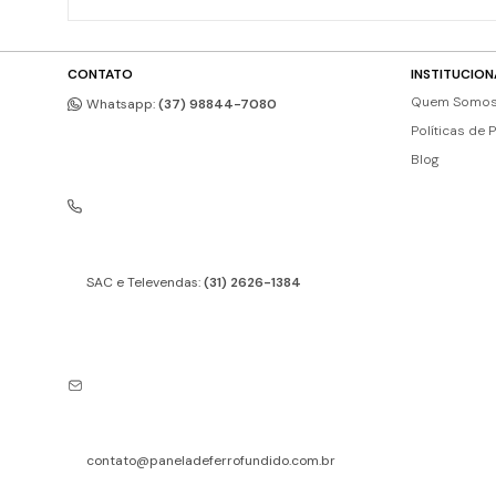
CONTATO
INSTITUCION
Quem Somo
Whatsapp:
(37) 98844-7080
Políticas de 
Blog
SAC e Televendas:
(31) 2626-1384
contato@paneladeferrofundido.com.br