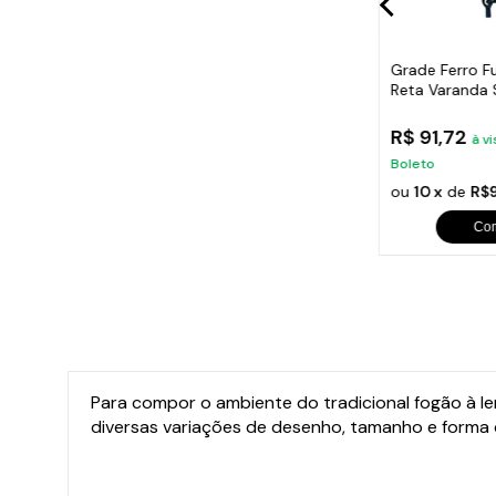
ilada Casa
Panela de Pedra Sabão Baixa
Grade Ferro F
Rebaixo
com Alça de Cobre 1700ML
Reta Varanda
80x15,5cm
R$ 182,10
R$ 91,72
ta no Pix ou
à vista no Pix ou
à vi
Boleto
Boleto
5
sem
ou
10 x
de
R$19,58
sem juros
ou
10 x
de
R$9
Comprar
Co
Para compor o ambiente do tradicional fogão à l
diversas variações de desenho, tamanho e form