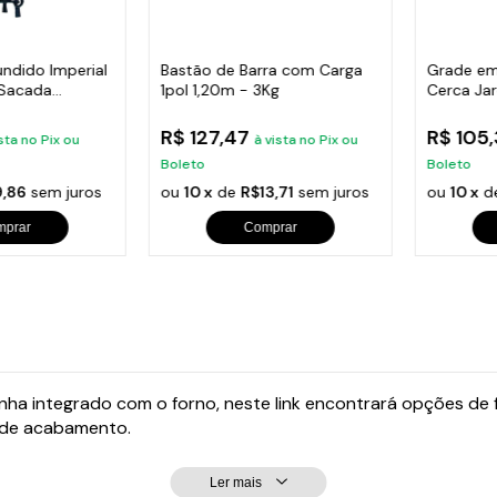
undido Imperial
Bastão de Barra com Carga
Grade em
 Sacada
1pol 1,20m - 3Kg
Cerca Ja
Varanda
R$ 127,47
R$ 105
sta no Pix ou
à vista no Pix ou
Boleto
Boleto
,86
sem juros
ou
10 x
de
R$13,71
sem juros
ou
10 x
d
mprar
Comprar
enha integrado com o forno, neste link encontrará opções de
a de acabamento.
Ler mais