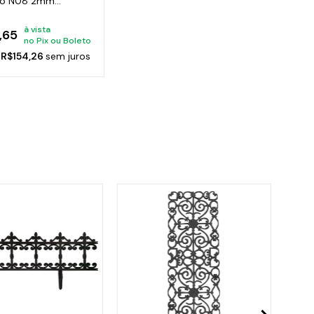
ro N08 2mm
4cm
à vista
,65
no Pix ou Boleto
e
R$154,26
sem juros