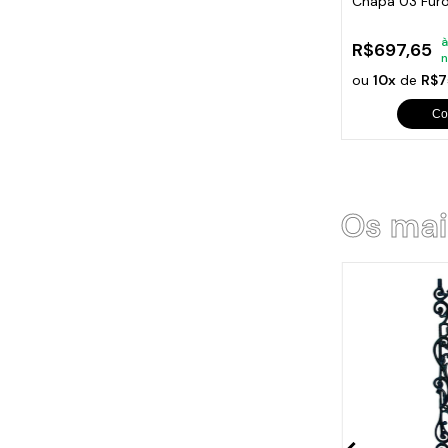
Chapa 03 Furo
80x60x38cm
à
R$697,65
n
ou
10x
de
R$7
Co
Os mai