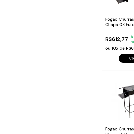
Cabo
Tam
Fogão Churras
Chapa 03 Furo
60x38x20cm
à
R$612,77
n
ou
10x
de
R$6
Co
Fogão Churras