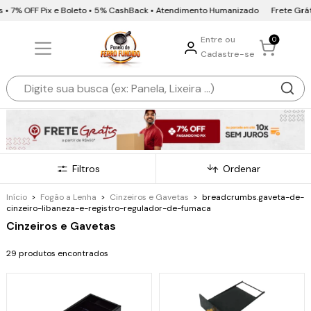
 7% OFF Pix e Boleto • 5% CashBack • Atendimento Humanizado
Frete Grátis •
Entre ou
0
Cadastre-se
Filtros
Ordenar
Início
>
Fogão a Lenha
>
Cinzeiros e Gavetas
>
breadcrumbs.gaveta-de-
cinzeiro-libaneza-e-registro-regulador-de-fumaca
Cinzeiros e Gavetas
29 produtos encontrados