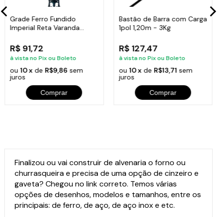
Grade Ferro Fundido
Bastão de Barra com Carga
Imperial Reta Varanda
1pol 1,20m - 3Kg
Sacada 80x15,5cm
R$ 91,72
R$ 127,47
à vista no Pix ou Boleto
à vista no Pix ou Boleto
ou
10 x
de
R$9,86
sem
ou
10 x
de
R$13,71
sem
juros
juros
Comprar
Comprar
Finalizou ou vai construir de alvenaria o forno ou
churrasqueira e precisa de uma opção de cinzeiro e
gaveta? Chegou no link correto. Temos várias
opções de desenhos, modelos e tamanhos, entre os
principais: de ferro, de aço, de aço inox e etc.