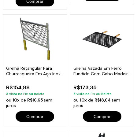
Comprar
Grelha Retangular Para
Grelha Vazada Em Ferro
Churrasqueira Em Aço Inox
Fundido Com Cabo Madeira
60x50com
33x50 Cm
R$154,88
R$173,35
à vista no Pix ou Boleto
à vista no Pix ou Boleto
ou
10x
de
R$16,65
sem
ou
10x
de
R$18,64
sem
juros
juros
Comprar
Comprar