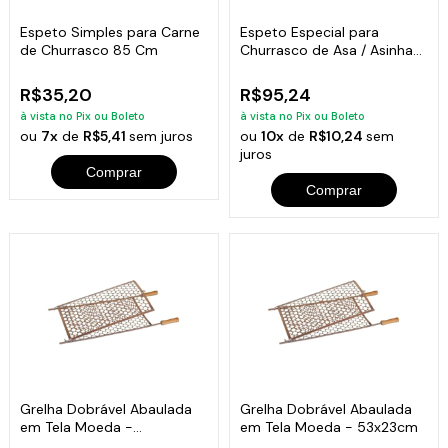
Espeto Simples para Carne
Espeto Especial para
de Churrasco 85 Cm
Churrasco de Asa / Asinha
Frango 72cm
R$35,20
R$95,24
à vista no Pix ou Boleto
à vista no Pix ou Boleto
ou
7x
de
R$5,41
sem juros
ou
10x
de
R$10,24
sem
juros
Comprar
Comprar
Grelha Dobrável Abaulada
Grelha Dobrável Abaulada
em Tela Moeda -
em Tela Moeda - 53x23cm
72cmx29cm