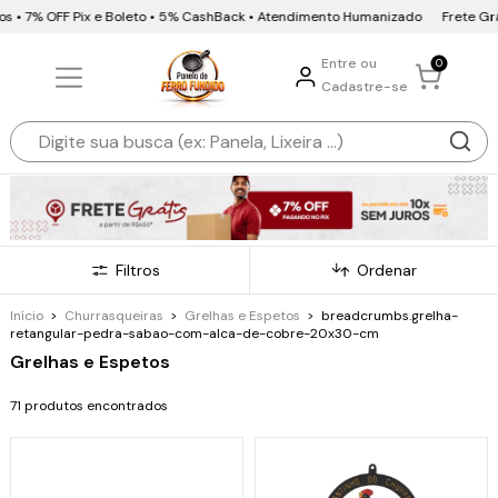
7% OFF Pix e Boleto • 5% CashBack • Atendimento Humanizado
Frete Grátis •
Entre ou
0
Cadastre-se
Filtros
Ordenar
Início
>
Churrasqueiras
>
Grelhas e Espetos
>
breadcrumbs.grelha-
retangular-pedra-sabao-com-alca-de-cobre-20x30-cm
Grelhas e Espetos
71 produtos encontrados