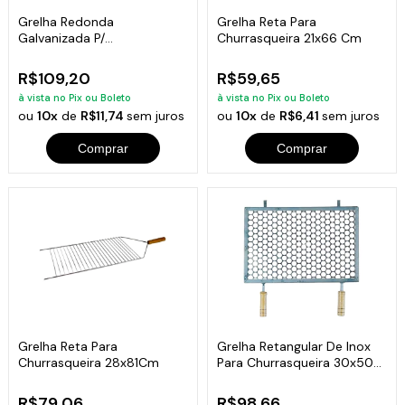
Grelha Redonda
Grelha Reta Para
Galvanizada P/
Churrasqueira 21x66 Cm
Churrasqueira 45cm
Diâmetro
R$109,20
R$59,65
à vista no Pix ou Boleto
à vista no Pix ou Boleto
ou
10x
de
R$11,74
sem juros
ou
10x
de
R$6,41
sem juros
Comprar
Comprar
Grelha Reta Para
Grelha Retangular De Inox
Churrasqueira 28x81Cm
Para Churrasqueira 30x50
Cm
R$79,06
R$98,66