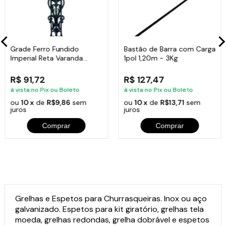
Grade Ferro Fundido
Bastão de Barra com Carga
Imperial Reta Varanda
1pol 1,20m - 3Kg
Sacada 80x15,5cm
R$ 91,72
R$ 127,47
à vista no Pix ou Boleto
à vista no Pix ou Boleto
ou
10 x
de
R$9,86
sem
ou
10 x
de
R$13,71
sem
juros
juros
Comprar
Comprar
Grelhas e Espetos para Churrasqueiras. Inox ou aço
galvanizado. Espetos para kit giratório, grelhas tela
moeda, grelhas redondas, grelha dobrável e espetos