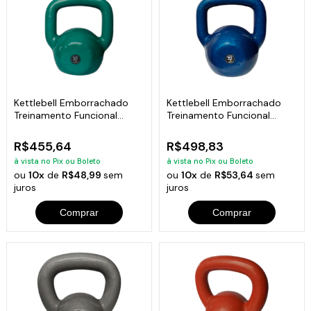
Kettlebell Emborrachado
Kettlebell Emborrachado
Treinamento Funcional
Treinamento Funcional
Fitness 20,0kg
Fitness 22,0kg
R$455,64
R$498,83
à vista no Pix ou Boleto
à vista no Pix ou Boleto
ou
10x
de
R$48,99
sem
ou
10x
de
R$53,64
sem
juros
juros
Comprar
Comprar