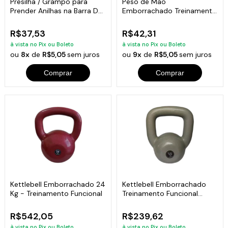
Presilha / Grampo para
Peso de Mão
Prender Anilhas na Barra D
Emborrachado Treinamento
Musculação
Funcional Fitness 1kg
R$37,53
R$42,31
à vista no Pix ou Boleto
à vista no Pix ou Boleto
ou
8x
de
R$5,05
sem juros
ou
9x
de
R$5,05
sem juros
Comprar
Comprar
Kettlebell Emborrachado 24
Kettlebell Emborrachado
Kg - Treinamento Funcional
Treinamento Funcional
Fitness 10,0kg
R$542,05
R$239,62
à vista no Pix ou Boleto
à vista no Pix ou Boleto