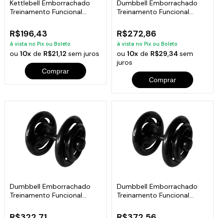
Kettlebell Emborrachado
Dumbbell Emborrachado
Treinamento Funcional
Treinamento Funcional
Fitness 8,0 Kg
Academia 10Kg
R$196,43
R$272,86
à vista no Pix ou Boleto
à vista no Pix ou Boleto
ou
10x
de
R$21,12
sem juros
ou
10x
de
R$29,34
sem
juros
Comprar
Comprar
Dumbbell Emborrachado
Dumbbell Emborrachado
Treinamento Funcional
Treinamento Funcional
Academia 12Kg
Academia 14Kg
R$322,71
R$372,56