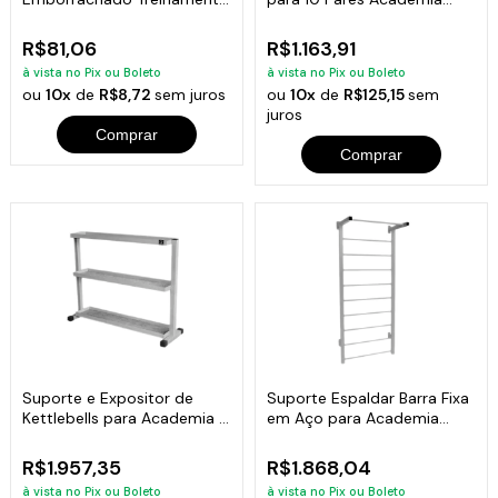
Funcional Fitness 1KG
Musculação
R$81,06
R$1.163,91
à vista no Pix ou Boleto
à vista no Pix ou Boleto
ou
10x
de
R$8,72
sem juros
ou
10x
de
R$125,15
sem
juros
Comprar
Comprar
Suporte e Expositor de
Suporte Espaldar Barra Fixa
Kettlebells para Academia e
em Aço para Academia
Clínicas
Alongamento
R$1.957,35
R$1.868,04
à vista no Pix ou Boleto
à vista no Pix ou Boleto