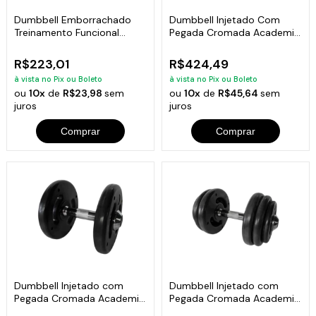
Dumbbell Emborrachado
Dumbbell Injetado Com
Treinamento Funcional
Pegada Cromada Academia
Academia 8Kg
Fitness 10kg
R$223,01
R$424,49
à vista no Pix ou Boleto
à vista no Pix ou Boleto
ou
10x
de
R$23,98
sem
ou
10x
de
R$45,64
sem
juros
juros
Comprar
Comprar
Dumbbell Injetado com
Dumbbell Injetado com
Pegada Cromada Academia
Pegada Cromada Academia
Fitness 12kg
Fitness 14kg