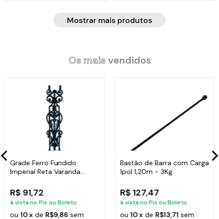
Mostrar mais produtos
Os mais
vendidos
Grade Ferro Fundido
Bastão de Barra com Carga
Imperial Reta Varanda
1pol 1,20m - 3Kg
Sacada 80x15,5cm
R$ 91,72
R$ 127,47
à vista no Pix ou Boleto
à vista no Pix ou Boleto
ou
10 x
de
R$9,86
sem
ou
10 x
de
R$13,71
sem