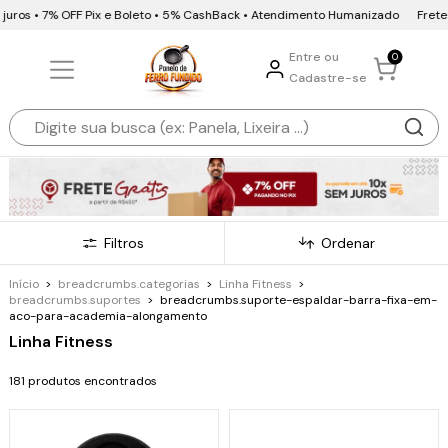
• 7% OFF Pix e Boleto • 5% CashBack • Atendimento Humanizado
Frete Grátis 
Entre ou
0
Cadastre-se
Filtros
Ordenar
Início
>
breadcrumbs.categorias
>
Linha Fitness
>
breadcrumbs.suportes
>
breadcrumbs.suporte-espaldar-barra-fixa-em-
aco-para-academia-alongamento
Linha Fitness
181 produtos encontrados