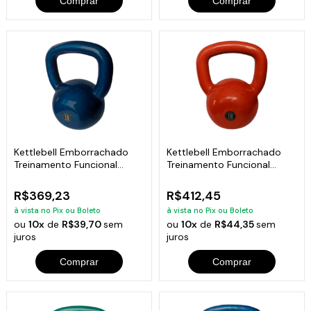
Comprar
Comprar
Kettlebell Emborrachado
Kettlebell Emborrachado
Treinamento Funcional
Treinamento Funcional
Fitness 16,0kg
Fitness 18,0kg
R$369,23
R$412,45
à vista no Pix ou Boleto
à vista no Pix ou Boleto
ou
10x
de
R$39,70
sem
ou
10x
de
R$44,35
sem
juros
juros
Comprar
Comprar