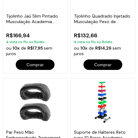
Tijolinho Jaú Slim Pintado
Tijolinho Quadrado Injetado
Musculação Academia
Musculação Peso de
Fitness 10kg
Academia 5kg
R$166,94
R$132,66
à vista no Pix ou Boleto
à vista no Pix ou Boleto
ou
10x
de
R$17,95
sem
ou
10x
de
R$14,26
sem
juros
juros
Comprar
Comprar
Par Peso Mão
Suporte de Halteres Reto
Emborrachado Treinamento
para 10 Pares Academia